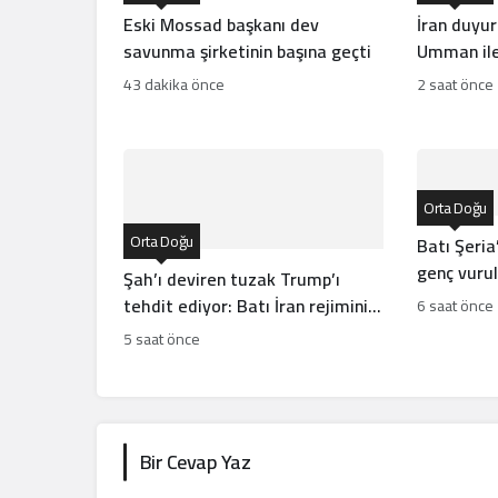
Eski Mossad başkanı dev
İran duyu
savunma şirketinin başına geçti
Umman ile
43 dakika önce
2 saat önce
Orta Doğu
Orta Doğu
Batı Şeria’
genç vuruld
Şah’ı deviren tuzak Trump’ı
tehdit ediyor: Batı İran rejiminin
6 saat önce
direncini neden yanlış anlıyor
5 saat önce
Bir Cevap Yaz