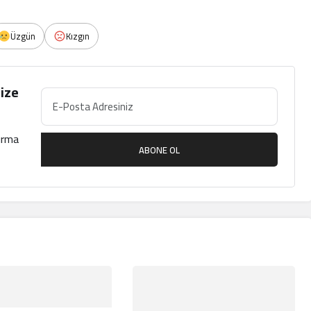
Üzgün
Kızgın
ize
çırma
ABONE OL