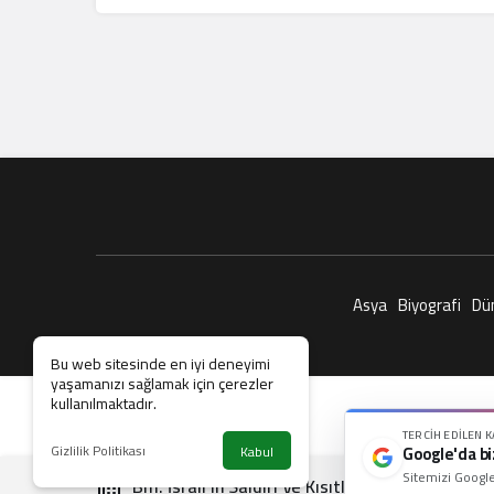
Asya
Biyografi
Dü
Bu web sitesinde en iyi deneyimi
yaşamanızı sağlamak için çerezler
kullanılmaktadır.
TERCIH EDILEN 
Gizlilik Politikası
Kabul
Google'da bi
Sitemizi Google
Bm: İsrail’in Saldırı Ve Kısıtlamaları Nüfusun 