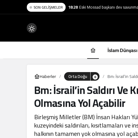
18:28
Eski Mossad başkanı dev savunma ş
SON GELIŞMELER
Mod
değiştir
İslam Dünyası
Haberler
Orta Doğu
Bm: İsrail’in Sal
Bm: İsrail’in Saldırı Ve
.
Olmasına Yol Açabilir
Birleşmiş Milletler (BM) İnsan Hakları Yü
kuzeyindeki saldırıları, kısıtlamaları ve i
halkının tamamen yok olmasına yol açabi