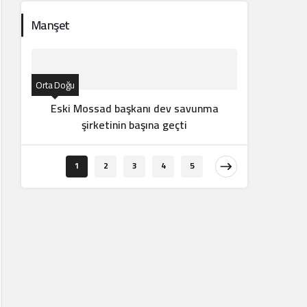
Manşet
Orta Doğu
Eski Mossad başkanı dev savunma
şirketinin başına geçti
Orta Doğu
1
2
3
4
5
İran d