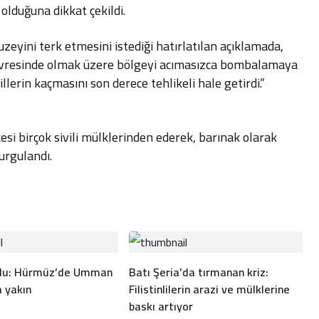
 olduğuna dikkat çekildi.
uzeyini terk etmesini istediği hatırlatılan açıklamada,
e çevresinde olmak üzere bölgeyi acımasızca bombalamaya
llerin kaçmasını son derece tehlikeli hale getirdi.”
cesi birçok sivili mülklerinden ederek, barınak olarak
vurgulandı.
rdu: Hürmüz’de Umman
Batı Şeria’da tırmanan kriz:
a yakın
Filistinlilerin arazi ve mülklerine
baskı artıyor