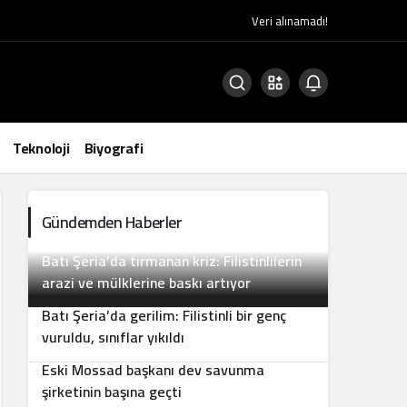
Veri alınamadı!
Teknoloji
Biyografi
Gündemden Haberler
Batı Şeria’da tırmanan kriz: Filistinlilerin
2
arazi ve mülklerine baskı artıyor
Batı Şeria’da gerilim: Filistinli bir genç
3
vuruldu, sınıflar yıkıldı
Eski Mossad başkanı dev savunma
4
şirketinin başına geçti