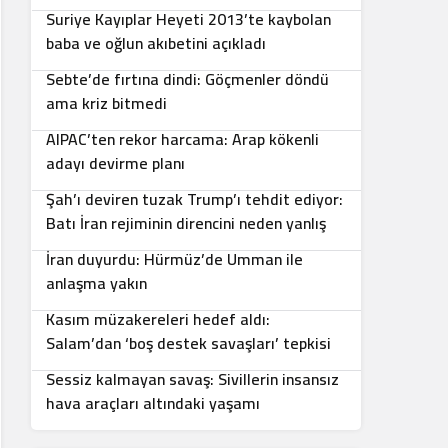
Suriye Kayıplar Heyeti 2013’te kaybolan
5
baba ve oğlun akıbetini açıkladı
Sebte’de fırtına dindi: Göçmenler döndü
6
ama kriz bitmedi
AIPAC’ten rekor harcama: Arap kökenli
7
adayı devirme planı
Şah’ı deviren tuzak Trump’ı tehdit ediyor:
8
Batı İran rejiminin direncini neden yanlış
anlıyor
İran duyurdu: Hürmüz’de Umman ile
9
anlaşma yakın
Kasım müzakereleri hedef aldı:
10
Salam’dan ‘boş destek savaşları’ tepkisi
Sessiz kalmayan savaş: Sivillerin insansız
hava araçları altındaki yaşamı