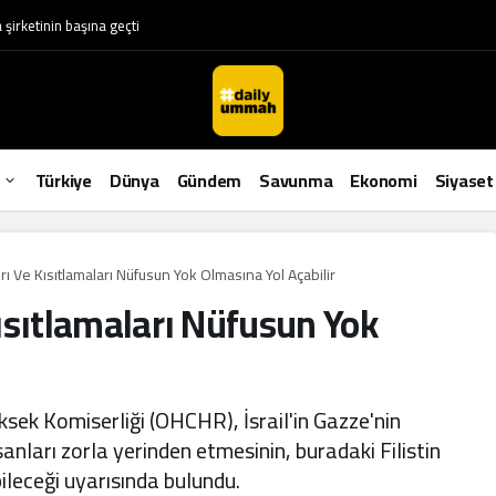
irketinin başına geçti
Türkiye
Dünya
Gündem
Savunma
Ekonomi
Siyaset
dırı Ve Kısıtlamaları Nüfusun Yok Olmasına Yol Açabilir
 Kısıtlamaları Nüfusun Yok
ksek Komiserliği (OHCHR), İsrail'in Gazze'nin
nsanları zorla yerinden etmesinin, buradaki Filistin
leceği uyarısında bulundu.