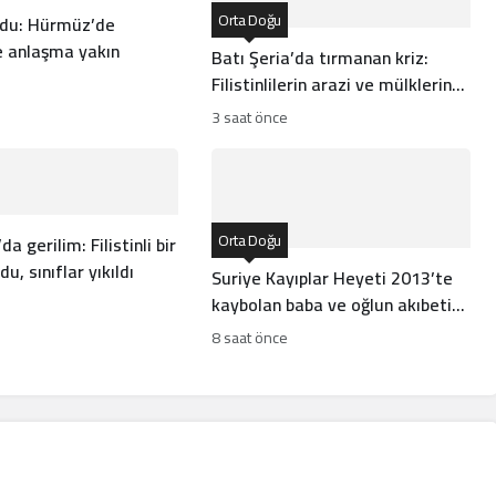
Orta Doğu
rdu: Hürmüz’de
 anlaşma yakın
Batı Şeria’da tırmanan kriz:
Filistinlilerin arazi ve mülklerine
baskı artıyor
3 saat önce
Orta Doğu
da gerilim: Filistinli bir
u, sınıflar yıkıldı
Suriye Kayıplar Heyeti 2013’te
kaybolan baba ve oğlun akıbetini
açıkladı
8 saat önce