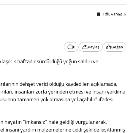
1dk, 4sn
6
0
Paylaş
Beğen
laşık 3 haftadır sürdürdüğü yoğun saldırı ve
ırılarının dehşet verici olduğu kaydedilen açıklamada,
ırıları, insanları zorla yerinden etmesi ve insani yardıma
nüfusunun tamamen yok olmasına yol açabilir.” ifadesi
in hayatın “imkansız” hale geldiği vurgulanarak,
l insani yardım malzemelerine ciddi şekilde kısıtlanmış