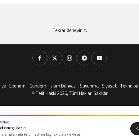
Tekrar deneyiniz.
nya
Ekonomi
Gündem
İslam Dünyası
Savunma
Siyaset
Teknoloji
© Telif Hakkı 2026, Tüm Hakları Saklıdır
KAYNAK
zi öne çıkarın
K
 aramalarında tercih edilen kaynak olarak ekleyin.
Yok Olmasına Yol Açabilir