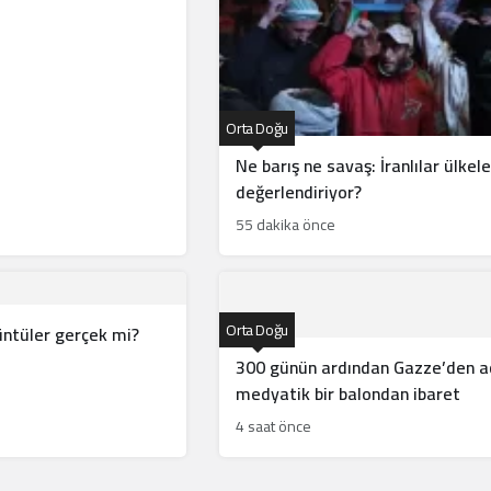
Orta Doğu
Ne barış ne savaş: İranlılar ülkele
değerlendiriyor?
55 dakika önce
Orta Doğu
rüntüler gerçek mi?
300 günün ardından Gazze’den ac
medyatik bir balondan ibaret
4 saat önce