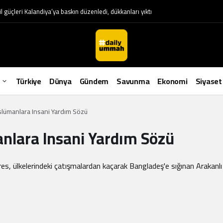
l güçleri Kalandiya’ya baskın düzenledi, dükkanları yıktı
Türkiye
Dünya
Gündem
Savunma
Ekonomi
Siyaset
lümanlara Insani Yardım Sözü
nlara Insani Yardım Sözü
res, ülkelerindeki çatışmalardan kaçarak Bangladeş'e sığınan Arakan