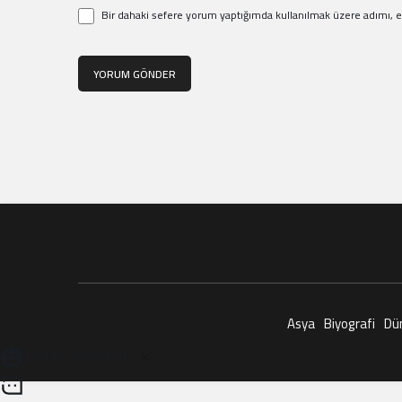
Bir dahaki sefere yorum yaptığımda kullanılmak üzere adımı, e
YORUM GÖNDER
Asya
Biyografi
Dü
KAI ile Sohbet Et