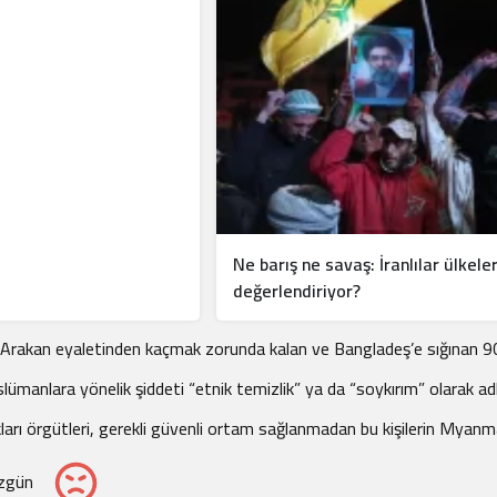
Ne barış ne savaş: İranlılar ülkeler
değerlendiriyor?
kan eyaletinden kaçmak zorunda kalan ve Bangladeş’e sığınan 900 bi
lümanlara yönelik şiddeti “etnik temizlik” ya da “soykırım” olarak adl
rı örgütleri, gerekli güvenli ortam sağlanmadan bu kişilerin Myanmar’
zgün