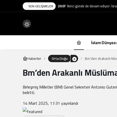
20:07
İkinci günde de devam ediyor: İsrai
SON GELIŞMELER
Mod
değiştir
İslam Dünyası
Haberler
Orta Doğu
Bm’den Arakanlı Müs
Bm’den Arakanlı Müslüma
.
Birleşmiş Milletler (BM) Genel Sekreteri Antonio Guter
belirtti.
14 Mart 2025, 17:31
yayınlandı