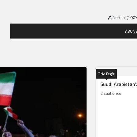
Normal (100%
ABONE
Orta Doğu
Suudi Arabistan’a
2 saat önce