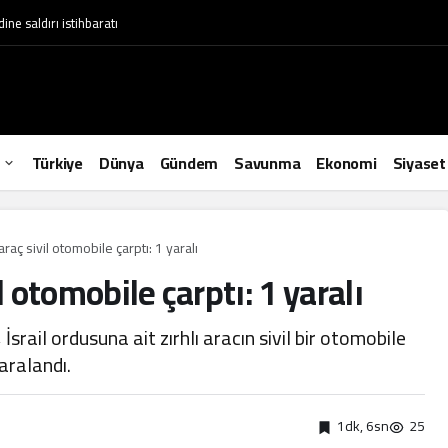
ne saldırı istihbaratı
Türkiye
Dünya
Gündem
Savunma
Ekonomi
Siyaset
raç sivil otomobile çarptı: 1 yaralı
l otomobile çarptı: 1 yaralı
İsrail ordusuna ait zırhlı aracın sivil bir otomobile
aralandı.
1dk, 6sn
25