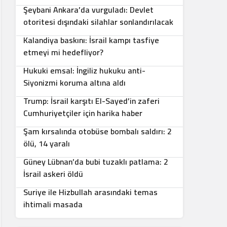
Şeybani Ankara’da vurguladı: Devlet
5
otoritesi dışındaki silahlar sonlandırılacak
Kalandiya baskını: İsrail kampı tasfiye
6
etmeyi mi hedefliyor?
Hukuki emsal: İngiliz hukuku anti-
7
Siyonizmi koruma altına aldı
Trump: İsrail karşıtı El-Sayed’in zaferi
8
Cumhuriyetçiler için harika haber
Şam kırsalında otobüse bombalı saldırı: 2
9
ölü, 14 yaralı
Güney Lübnan’da bubi tuzaklı patlama: 2
10
İsrail askeri öldü
Suriye ile Hizbullah arasındaki temas
ihtimali masada