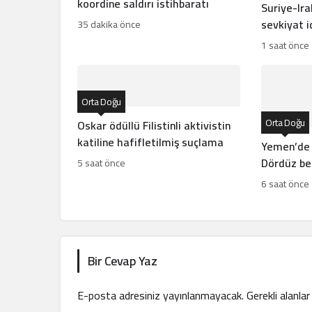
koordine saldırı istihbaratı
Suriye-Ira
sevkiyat i
35 dakika önce
gerçek mi
1 saat önce
Orta Doğu
Orta Doğu
Oskar ödüllü Filistinli aktivistin
katiline hafifletilmiş suçlama
Yemen’de
Dördüz be
5 saat önce
dünyaya g
6 saat önce
Bir Cevap Yaz
E-posta adresiniz yayınlanmayacak.
Gerekli alanla