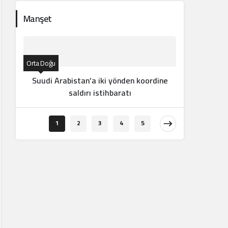
Manşet
Orta Doğu
Suudi Arabistan’a iki yönden koordine
saldırı istihbaratı
Orta Doğu
1
2
3
4
5
Suriye-
iddi