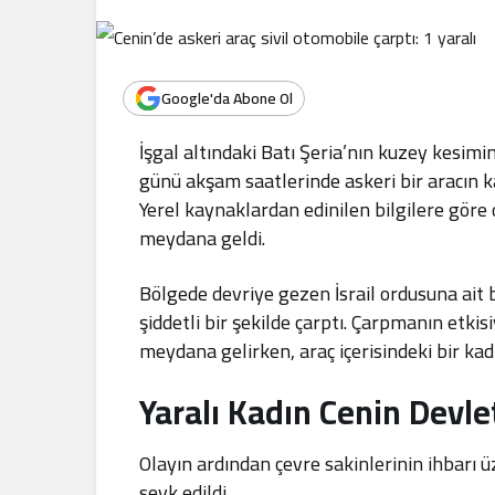
.
Google'da Abone Ol
İşgal altındaki Batı Şeria’nın kuzey kesimi
günü akşam saatlerinde askeri bir aracın karı
Yerel kaynaklardan edinilen bilgilere göre 
meydana geldi.
Bölgede devriye gezen İsrail ordusuna ait bi
şiddetli bir şekilde çarptı. Çarpmanın etki
meydana gelirken, araç içerisindeki bir kad
Yaralı Kadın Cenin Devle
Olayın ardından çevre sakinlerinin ihbarı üze
sevk edildi.