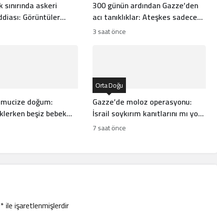
k sınırında askeri
300 günün ardından Gazze’den
ddiası: Görüntüler
acı tanıklıklar: Ateşkes sadece
?
medyatik bir balondan ibaret
3 saat önce
Orta Doğu
 mucize doğum:
Gazze’de moloz operasyonu:
klerken beşiz bebek
İsrail soykırım kanıtlarını mı yok
eldi
ediyor?
7 saat önce
r
*
ile işaretlenmişlerdir