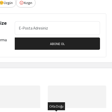
Üzgün
Kızgın
ize
çırma
ABONE OL
Orta Doğu