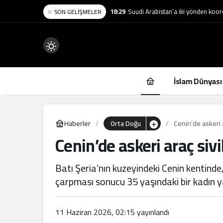
18:29
Suudi Arabistan’a iki yönden koordi
SON GELIŞMELER
Mod
değiştir
İslam Dünyası
Haberler
Orta Doğu
Cenin’de askeri a
Cenin’de askeri araç sivi
.
Batı Şeria’nın kuzeyindeki Cenin kentinde, 
çarpması sonucu 35 yaşındaki bir kadın y
11 Haziran 2026, 02:15
yayınlandı