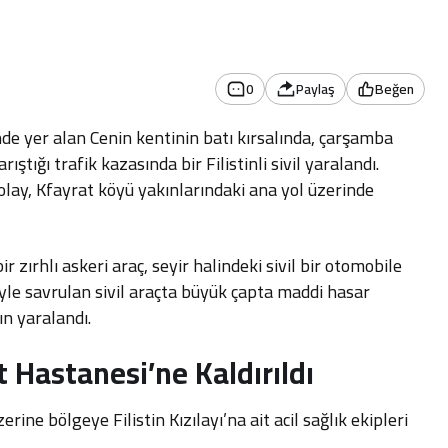
0
Paylaş
Beğen
nde yer alan Cenin kentinin batı kırsalında, çarşamba
ştığı trafik kazasında bir Filistinli sivil yaralandı.
olay, Kfayrat köyü yakınlarındaki ana yol üzerinde
r zırhlı askeri araç, seyir halindeki sivil bir otomobile
siyle savrulan sivil araçta büyük çapta maddi hasar
ın yaralandı.
t Hastanesi’ne Kaldırıldı
rine bölgeye Filistin Kızılayı’na ait acil sağlık ekipleri