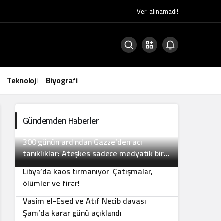
Veri alınamadı!
Teknoloji
Biyografi
Gündemden Haberler
300 günün ardından Gazze’den acı
2
tanıklıklar: Ateşkes sadece medyatik bir
balondan ibaret
Libya’da kaos tırmanıyor: Çatışmalar,
3
ölümler ve firar!
Vasim el-Esed ve Atıf Necib davası:
4
Şam’da karar günü açıklandı