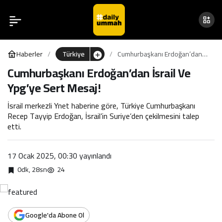
Cumhurbaşkanı
0
Erdoğan’dan İsrail Ve
Haberler
Türkiye
Cumhurbaşkanı Erdoğan’dan
Ypg’ye Sert Mesaj!
İsrail Ve Ypg’ye Sert Mesaj!
Cumhurbaşkanı Erdoğan’dan İsrail Ve
Ypg’ye Sert Mesaj!
İsrail merkezli Ynet haberine göre, Türkiye Cumhurbaşkanı
Recep Tayyip Erdoğan, İsrail’in Suriye’den çekilmesini talep
etti.
17 Ocak 2025, 00:30
yayınlandı
0dk, 28sn
24
Google'da Abone Ol