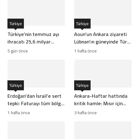
Türkiye
Türkiye
Türkiye’nin temmuz ayı
Aoun’un Ankara ziyareti
ihracatı 25,6 milyar
Lübnan’ın güneyinde Türk
dolarla rekor kırdı
gücünün önünü açar mı?
5 gün önce
1 hafta önce
Türkiye
Türkiye
Erdoğan’dan İsrail’e sert
Ankara-Haftar hattında
tepki: Faturayı tüm bölge
kritik hamle: Mısır için
ödüyor
risk mi?
1 hafta önce
3 hafta önce