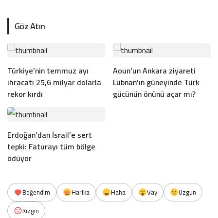
Göz Atın
Türkiye’nin temmuz ayı
Aoun’un Ankara ziyareti
ihracatı 25,6 milyar dolarla
Lübnan’ın güneyinde Türk
rekor kırdı
gücünün önünü açar mı?
Erdoğan’dan İsrail’e sert
tepki: Faturayı tüm bölge
ödüyor
Beğendim
Harika
Haha
Vay
Üzgün
Kızgın