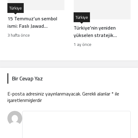
Türkiye
Türkiye
15 Temmuz’un sembol
ismi: Faslı Jawad
Türkiye’nin yeniden
Merroun’un hikayesi
yükselen stratejik
3 hafta önce
hamleleri İsrail’i rahatsız
1 ay önce
ediyor
Bir Cevap Yaz
E-posta adresiniz yayınlanmayacak.
Gerekli alanlar
*
ile
işaretlenmişlerdir