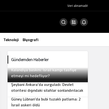
Veri alınamadı!
Teknoloji
Biyografi
Gündemden Haberler
Kalandiya baskını: İsrail kampı tasfiye
2
etmeyi mi hedefliyor?
Şeybani Ankara’da vurguladı: Devlet
3
otoritesi dışındaki silahlar sonlandırılacak
Güney Lübnan’da bubi tuzaklı patlama: 2
4
İsrail askeri öldü