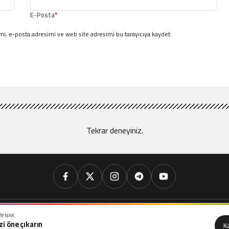
E-Posta
*
ı, e-posta adresimi ve web site adresimi bu tarayıcıya kaydet.
Tekrar deneyiniz.
KAYNAK
nya
Ekonomi
Gündem
İslam Dünyası
Savunma
Siyaset
Teknoloji
zi öne çıkarın
K