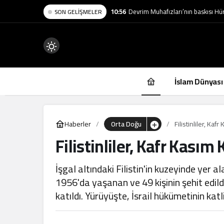
10:56
Devrim Muhafızları’nın baskısı Hür
SON GELIŞMELER
Mod
değiştir
İslam Dünyası
Haberler
Orta Doğu
Filistinliler, Kafr
Filistinliler, Kafr Kasım 
.
İşgal altındaki Filistin'in kuzeyinde yer a
1956'da yaşanan ve 49 kişinin şehit edil
katıldı. Yürüyüşte, İsrail hükümetinin kat