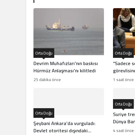
Orta Doğu
Orta Doğu
Devrim Muhafızları’nın baskısı
“Sadece se
Hürmüz Anlaşması’nı kilitledi
görevlisind
sızıntısı!
25 dakika önce
1 saat önce
Orta Doğu
Orta Doğu
Suriye tren
Dünya Bank
Şeybani Ankara’da vurguladı:
Devlet otoritesi dışındaki
4 saat önce