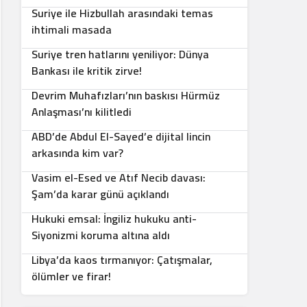
Suriye ile Hizbullah arasındaki temas
5
ihtimali masada
Suriye tren hatlarını yeniliyor: Dünya
6
Bankası ile kritik zirve!
Devrim Muhafızları’nın baskısı Hürmüz
7
Anlaşması’nı kilitledi
ABD’de Abdul El-Sayed’e dijital lincin
8
arkasında kim var?
Vasim el-Esed ve Atıf Necib davası:
9
Şam’da karar günü açıklandı
Hukuki emsal: İngiliz hukuku anti-
10
Siyonizmi koruma altına aldı
Libya’da kaos tırmanıyor: Çatışmalar,
ölümler ve firar!