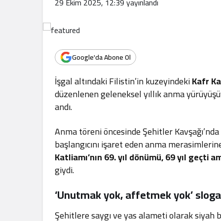
29 Ekim 2025, 12:39
yayınlandı
.
Google'da Abone Ol
İşgal altındaki Filistin’in kuzeyindeki
Kafr K
düzenlenen geleneksel yıllık anma yürüyüşüyl
andı.
Anma töreni öncesinde Şehitler Kavşağı’nda 
başlangıcını işaret eden anma merasimlerine 
Katliamı’nın 69. yıl dönümü, 69 yıl geçti 
giydi.
‘Unutmak yok, affetmek yok’ sloga
Şehitlere saygı ve yas alameti olarak siyah 