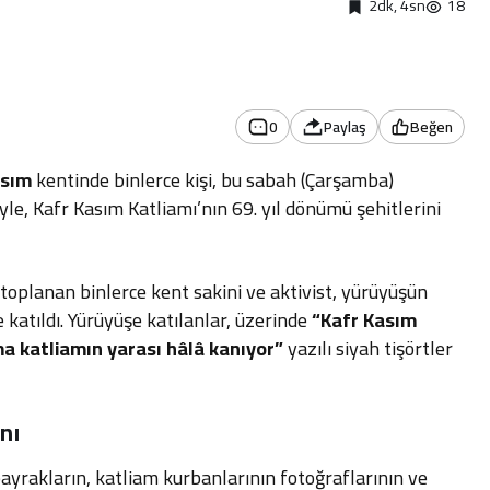
2dk, 4sn
18
0
Paylaş
Beğen
asım
kentinde binlerce kişi, bu sabah (Çarşamba)
e, Kafr Kasım Katliamı’nın 69. yıl dönümü şehitlerini
toplanan binlerce kent sakini ve aktivist, yürüyüşün
katıldı. Yürüyüşe katılanlar, üzerinde
“Kafr Kasım
ama katliamın yarası hâlâ kanıyor”
yazılı siyah tişörtler
nı
bayrakların, katliam kurbanlarının fotoğraflarının ve