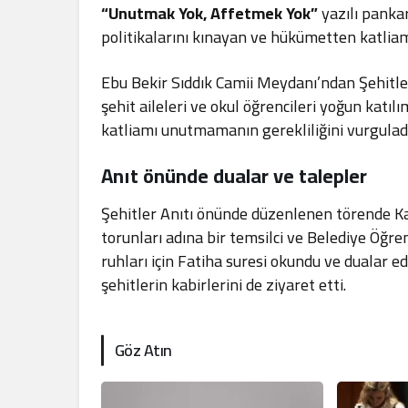
“Unutmak Yok, Affetmek Yok”
yazılı pankar
politikalarını kınayan ve hükümetten katliam
Ebu Bekir Sıddık Camii Meydanı’ndan Şehitle
şehit aileleri ve okul öğrencileri yoğun katıl
katliamı unutmamanın gerekliliğini vurguladı
Anıt önünde dualar ve talepler
Şehitler Anıtı önünde düzenlenen törende K
torunları adına bir temsilci ve Belediye Öğre
ruhları için Fatiha suresi okundu ve dualar edi
şehitlerin kabirlerini de ziyaret etti.
Göz Atın