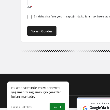
Ad
*
Bir dahaki sefere yorum yaptığımda kullanılmak üzere adım
Yorum Gönder
Bu web sitesinde en iyi deneyimi
yaşamanızı sağlamak için çerezler
kullanılmaktadır.
TERCIH EDILEN 
Asya
Biyografi
Dü
Gizlilik Politikası
Kabul
Google'da bi