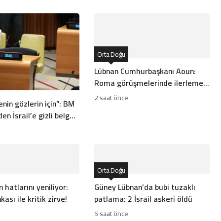
Orta Doğu
Lübnan Cumhurbaşkanı Aoun:
Roma görüşmelerinde ilerleme
kaydettik!
2 saat önce
nin gözlerin için”: BM
en İsrail’e gizli belge
Orta Doğu
 hatlarını yeniliyor:
Güney Lübnan’da bubi tuzaklı
ası ile kritik zirve!
patlama: 2 İsrail askeri öldü
5 saat önce