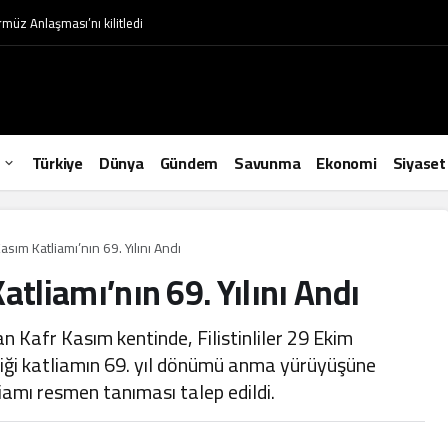
müz Anlaşması’nı kilitledi
Türkiye
Dünya
Gündem
Savunma
Ekonomi
Siyaset
 Kasım Katliamı’nın 69. Yılını Andı
Katliamı’nın 69. Yılını Andı
lan Kafr Kasım kentinde, Filistinliler 29 Ekim
diği katliamın 69. yıl dönümü anma yürüyüşüne
liamı resmen tanıması talep edildi.