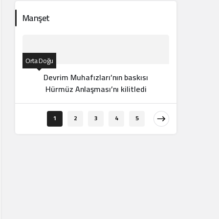
Manşet
Orta Doğu
Devrim Muhafızları’nın baskısı
Hürmüz Anlaşması’nı kilitledi
Orta Doğu
1
2
3
4
5
“Sad
görev