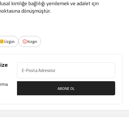
usal kimliğe bağlılığı yenilemek ve adalet için
 noktasına dönüşmüştür.
Üzgün
Kızgın
ize
çırma
ABONE OL