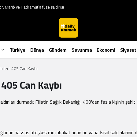
or: Marib ve Hadramut’a füze saldırısı
Türkiye
Dünya
Gündem
Savunma
Ekonomi
Siyaset
alleri: 405 Can Kaybı
: 405 Can Kaybı
ldırıları durmadı; Filistin Sağlık Bakanlığı, 400'den fazla kişinin şehi
ağlanan hassas ateşkes mutabakatından bu yana İsrail saldırılarının de