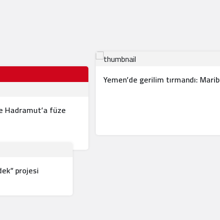
Yemen’de gerilim tırmandı: Marib’e
 ve Hadramut’a füze
dek” projesi