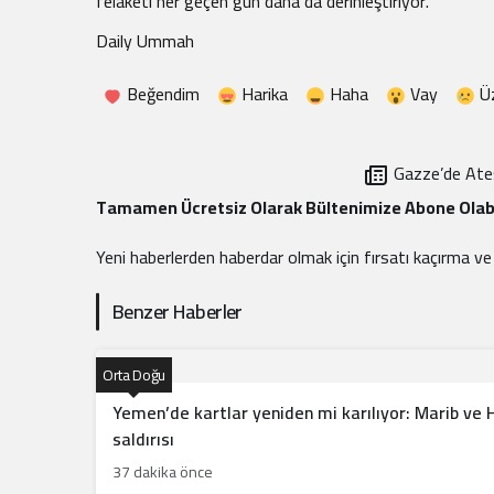
felaketi her geçen gün daha da derinleştiriyor.
Daily Ummah
Beğendim
Harika
Haha
Vay
Ü
Gazze’de Ateş
Tamamen Ücretsiz Olarak Bültenimize Abone Olabi
Yeni haberlerden haberdar olmak için fırsatı kaçırma v
Benzer Haberler
Orta Doğu
Yemen’de kartlar yeniden mi karılıyor: Marib ve
saldırısı
37 dakika önce