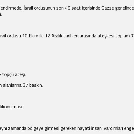
lendirmede, İsrail ordusunun son 48 saat içerisinde Gazze genelinde ger
.
ail ordusu 10 Ekim ile 12 Aralık tarihleri arasında ateşkesi toplam
7
topçu ateşi.
m alanlarına 37 baskın.
alıkonulması.
il, aynı zamanda bölgeye girmesi gereken hayati insani yardımları engel