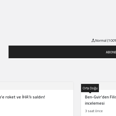
Normal (100%
ABONE
Orta Doğu
e roket ve İHA’lı saldırı!
Ben-Gvir’den Fili
incelemesi
3 saat önce