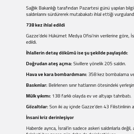
Sağlık Bakanlığı tarafından Pazartesi günü yapılan bilgi
saldırılarını sürdürerek mutabakatı ihlal ettiği vurgulandı
738 kez ihlal edildi
Gazze’deki Hükümet Medya Ofisi’nin verilerine göre, İsr
edildi.
İhlallerin detay dökümü ise şu şekilde paylaşıldı:
Doğrudan ateş açma:
Sivillere yönelik 205 saldırı.
Hava ve kara bombardımanı:
358 kez bombalama ve 
Baskınlar:
Belirlenen sınır hatlarının ötesindeki yerleşi
Mülk yıkımı:
138 farklı olayda ev ve altyapı tahribatı.
Gözaltılar:
Son iki ay içinde Gazze’den 43 Filistinlinin 
İnsani kriz derinleşiyor
Haberde ayrıca, İsrail’in sadece askeri saldırılarla değ