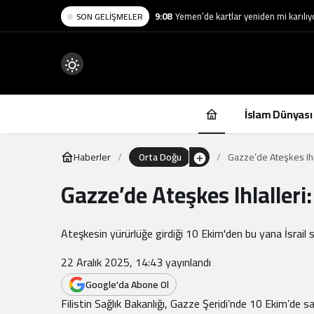
9:08
Yemen’de kartlar yeniden mi karılıy
SON GELIŞMELER
Mod
değiştir
İslam Dünyası
Haberler
Orta Doğu
Gazze’de Ateşkes Ihl
Gazze’de Ateşkes Ihlalleri
.
Ateşkesin yürürlüğe girdiği 10 Ekim'den bu yana İsrail sa
22 Aralık 2025, 14:43
yayınlandı
Google'da Abone Ol
Filistin Sağlık Bakanlığı, Gazze Şeridi’nde 10 Ekim’de s