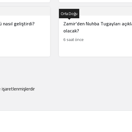
Orta Doğu
nasıl geliştirdi?
Zamir’den Nuhba Tugayları açıkla
olacak?
6 saat önce
e işaretlenmişlerdir