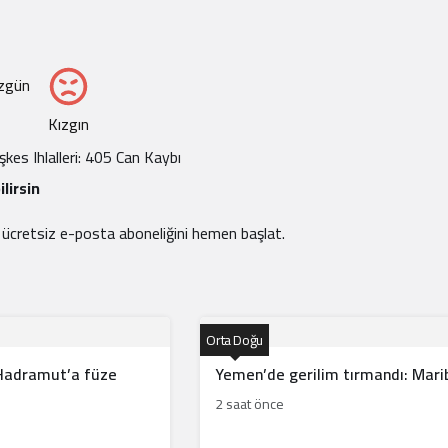
zgün
Kızgın
kes Ihlalleri: 405 Can Kaybı
lirsin
e ücretsiz e-posta aboneliğini hemen başlat.
Orta Doğu
 Hadramut’a füze
Yemen’de gerilim tırmandı: Marib’
2 saat önce