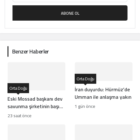
ABONE OL
Benzer Haberler
Orta Doğu
Orta Doğu
İran duyurdu: Hürmüz’de
Umman ile anlaşma yakın
Eski Mossad başkanı dev
savunma şirketinin başına
1 gün önce
geçti
23 saat önce