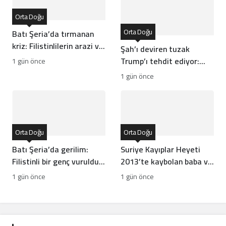
Orta Doğu
Orta Doğu
Batı Şeria’da tırmanan
kriz: Filistinlilerin arazi ve
Şah’ı deviren tuzak
mülklerine baskı artıyor
Trump’ı tehdit ediyor:
1 gün önce
Batı İran rejiminin
1 gün önce
direncini neden yanlış
anlıyor
Orta Doğu
Orta Doğu
Batı Şeria’da gerilim:
Suriye Kayıplar Heyeti
Filistinli bir genç vuruldu,
2013’te kaybolan baba ve
sınıflar yıkıldı
oğlun akıbetini açıkladı
1 gün önce
1 gün önce