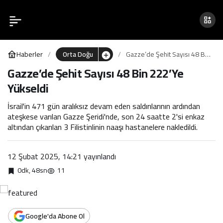
Gazze’de Şehit Sayısı 48
0
Bin 222’Ye Yükseldi
Haberler
Orta Doğu
Gazze’de Şehit Sayısı 48 Bin
222’Ye Yükseldi
Gazze’de Şehit Sayısı 48 Bin 222’Ye
Yükseldi
İsrail'in 471 gün aralıksız devam eden saldırılarının ardından
ateşkese varılan Gazze Şeridi'nde, son 24 saatte 2'si enkaz
altından çıkarılan 3 Filistinlinin naaşı hastanelere nakledildi.
12 Şubat 2025, 14:21
yayınlandı
0dk, 48sn
11
Google'da Abone Ol