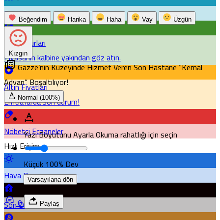
Puan Durumu
Beğendim
Harika
Haha
Vay
Üzgün
Döviz Kurları
Kızgın
Piyasanın kalbine yakından göz atın.
Gazze’nin Kuzeyinde Hizmet Veren Son Hastane “Kemal
Advan” Boşaltılıyor!
Altın Fiyatları
Normal (100%)
Emtia'larda son durum!
Nöbetçi Eczaneler
Yazı Boyutunu Ayarla
Okuma rahatlığı için seçin
Hızlı Erişim
Küçük
100%
Dev
Hava Durumu
Varsayılana dön
0
Son Depremler
Paylaş