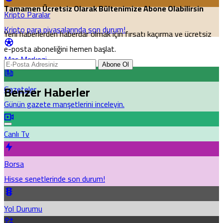
Tamamen Ücretsiz Olarak Bültenimize Abone Olabilirsin
Kripto Paralar
Kripto para piyasalarında son durum!
Yeni haberlerden haberdar olmak için fırsatı kaçırma ve ücretsiz
e-posta aboneliğini hemen başlat.
Maç Merkezi
Abone Ol
Benzer Haberler
Gazeteler
Günün gazete manşetlerini inceleyin.
Canlı Tv
Borsa
Hisse senetlerinde son durum!
Yol Durumu