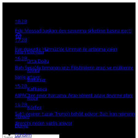
Son Gelişmeler
18:28
Eski Mossad başkanı dev savunma şirketinin başına geçti
17:28
İran duyurdu: Hürmüz’de Umman ile anlaşma yakın
İslam Dünyası
16:28
Orta Doğu
Batı Şeria’da tırmanan kriz: Filistinlilerin arazi ve mülklerine
Afrika
baskı artıyor
Balkanlar
15:28
Kafkasya
AIPAC’ten rekor harcama: Arap kökenli adayı devirme planı
Asya
14:28
Körfez
Şah’ı deviren tuzak Trump’ı tehdit ediyor: Batı İran rejiminin
Türkiye
direncini neden yanlış anlıyor
Dünya
Gündem