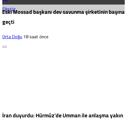
Fikstür
Eski Mossad başkanı dev savunma şirketinin başına
geçti
Orta Doğu
18 saat önce
İran duyurdu: Hürmüz’de Umman ile anlaşma yakın