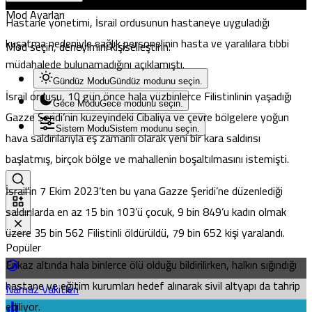
Mod Ayarları
Hastane yönetimi, İsrail ordusunun hastaneye uyguladığı
kuşatma nedeniyle sağlık personelinin hasta ve yaralılara tıbbi
Mod seçin, deneyimini kişiselleştirin.
müdahalede bulunamadığını açıklamıştı.
Gündüz Modu
Gündüz modunu seçin.
İsrail ordusu, 10 gün önce hala yüzbinlerce Filistinlinin yaşadığı
Gece Modu
Gece modunu seçin.
Gazze Şeridi’nin kuzeyindeki Cibaliya ve çevre bölgelere yoğun
Sistem Modu
Sistem modunu seçin.
hava saldırılarıyla eş zamanlı olarak yeni bir kara saldırısı
başlatmış, birçok bölge ve mahallenin boşaltılmasını istemişti.
İsrail’in 7 Ekim 2023’ten bu yana Gazze Şeridi’ne düzenlediği
saldırılarda en az 15 bin 103’ü çocuk, 9 bin 849’u kadın olmak
üzere 35 bin 562 Filistinli öldürüldü, 79 bin 652 kişi yaralandı.
Popüler
Enkaz altında hala binlerce ölü olduğu bildirilirken, halkın sığındığı
hastane ve eğitim kurumları hedef alınarak sivil altyapı da tahrip
Namaz Vakitleri
ediliyor.