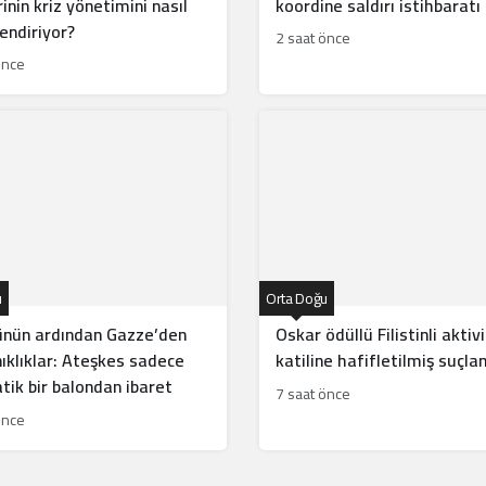
rinin kriz yönetimini nasıl
koordine saldırı istihbaratı
endiriyor?
2 saat önce
önce
u
Orta Doğu
ünün ardından Gazze’den
Oskar ödüllü Filistinli aktiv
nıklıklar: Ateşkes sadece
katiline hafifletilmiş suçl
ik bir balondan ibaret
7 saat önce
önce