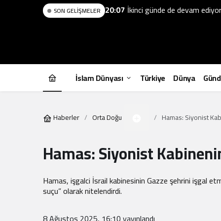
20:07
İkinci günde de devam ediyor: 
SON GELIŞMELER
İslam Dünyası
Türkiye
Dünya
Gün
Haberler
Orta Doğu
Hamas: Siyonist Kab
Hamas: Siyonist Kabinenin
Hamas, işgalci İsrail kabinesinin Gazze şehrini işgal et
suçu” olarak nitelendirdi.
8 Ağustos 2025, 16:10
yayınlandı