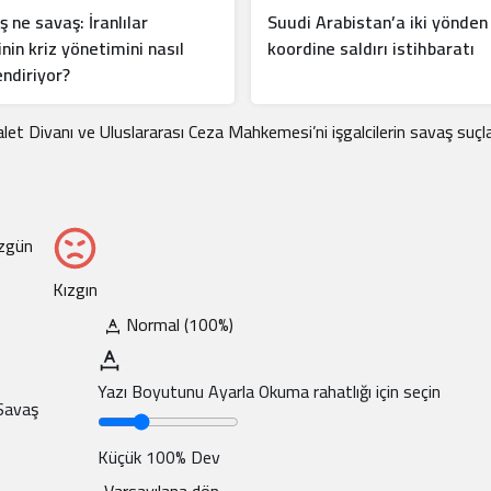
ş ne savaş: İranlılar
Suudi Arabistan’a iki yönden
inin kriz yönetimini nasıl
koordine saldırı istihbaratı
ndiriyor?
alet Divanı ve Uluslararası Ceza Mahkemesi’ni işgalcilerin savaş suçla
zgün
Kızgın
Normal (100%)
Yazı Boyutunu Ayarla
Okuma rahatlığı için seçin
 Savaş
Küçük
100%
Dev
Varsayılana dön