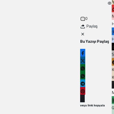
E
N
0
H
Paylaş
H
Bu Yazıyı Paylaş
S
K
K
M
veya linki kopyala
G