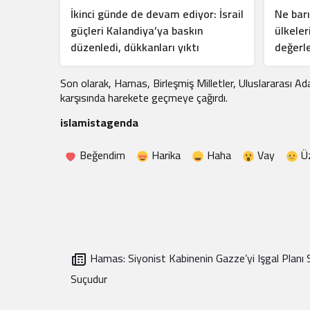
İkinci günde de devam ediyor: İsrail
Ne barı
güçleri Kalandiya’ya baskın
ülkeler
düzenledi, dükkanları yıktı
değerle
Son olarak, Hamas, Birleşmiş Milletler, Uluslararası Ad
karşısında harekete geçmeye çağırdı.
islamistagenda
Beğendim
Harika
Haha
Vay
Ü
Hamas: Siyonist Kabinenin Gazze’yi Işgal Planı
Suçudur