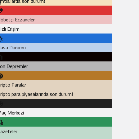
mtia'larda son durum!
8
öbetçi Eczaneler
ızlı Erişim
ava Durumu
on Depremler
ripto Paralar
ripto para piyasalarında son durum!
aç Merkezi
azeteler