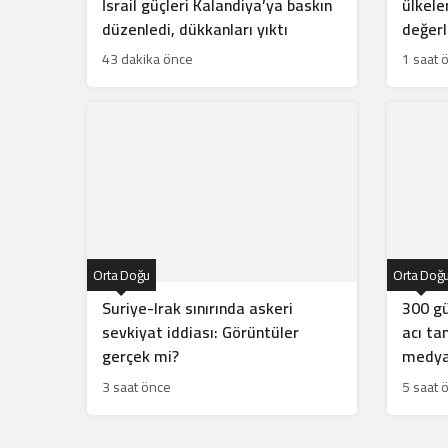
İsrail güçleri Kalandiya’ya baskın
ülkele
düzenledi, dükkanları yıktı
değerl
43 dakika önce
1 saat 
Orta Doğu
Orta Doğ
Suriye-Irak sınırında askeri
300 g
sevkiyat iddiası: Görüntüler
acı ta
gerçek mi?
medyat
3 saat önce
5 saat 