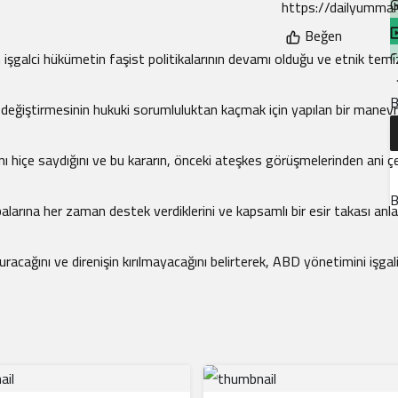
G
Beğen
C
işgalci hükümetin faşist politikalarının devamı olduğu ve etnik temi
B
rak değiştirmesinin hukuki sorumluluktan kaçmak için yapılan bir manev
B
H
tını hiçe saydığını ve bu kararın, önceki ateşkes görüşmelerinden ani ç
Y
B
arına her zaman destek verdiklerini ve kapsamlı bir esir takası anl
F
uracağını ve direnişin kırılmayacağını belirterek, ABD yönetimini işgal