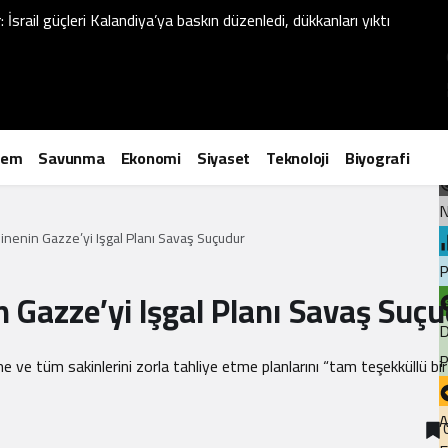
İsrail güçleri Kalandiya’ya baskın düzenledi, dükkanları yıktı
P
dem
Savunma
Ekonomi
Siyaset
Teknoloji
Biyografi
N
inenin Gazze’yi Işgal Planı Savaş Suçudur
P
 Gazze’yi Işgal Planı Savaş Suç
D
P
me ve tüm sakinlerini zorla tahliye etme planlarını “tam teşekküllü bi
A