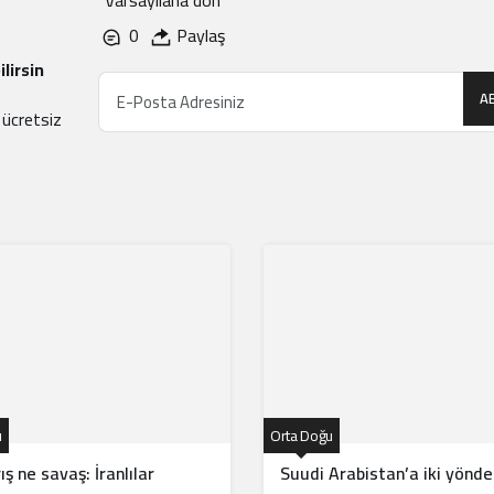
0
Paylaş
lirsin
A
 ücretsiz
u
Orta Doğu
ış ne savaş: İranlılar
Suudi Arabistan’a iki yönde