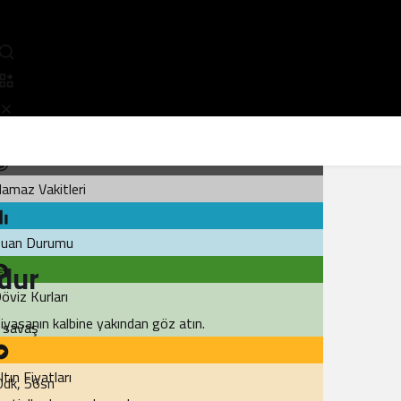
opüler
amaz Vakitleri
uan Durumu
udur
öviz Kurları
iyasanın kalbine yakından göz atın.
r savaş
ltın Fiyatları
0dk, 56sn