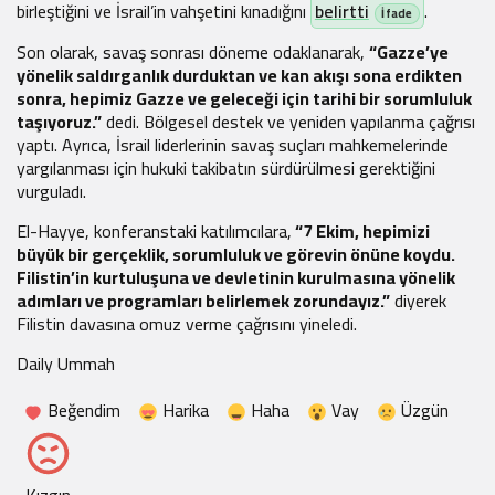
birleştiğini ve İsrail’in vahşetini kınadığını
belirtti
.
Son olarak, savaş sonrası döneme odaklanarak,
“Gazze’ye
yönelik saldırganlık durduktan ve kan akışı sona erdikten
sonra, hepimiz Gazze ve geleceği için tarihi bir sorumluluk
taşıyoruz.”
dedi. Bölgesel destek ve yeniden yapılanma çağrısı
yaptı. Ayrıca, İsrail liderlerinin savaş suçları mahkemelerinde
yargılanması için hukuki takibatın sürdürülmesi gerektiğini
vurguladı.
El-Hayye, konferanstaki katılımcılara,
“7 Ekim, hepimizi
büyük bir gerçeklik, sorumluluk ve görevin önüne koydu.
Filistin’in kurtuluşuna ve devletinin kurulmasına yönelik
adımları ve programları belirlemek zorundayız.”
diyerek
Filistin davasına omuz verme çağrısını yineledi.
Daily Ummah
Beğendim
Harika
Haha
Vay
Üzgün
Kızgın