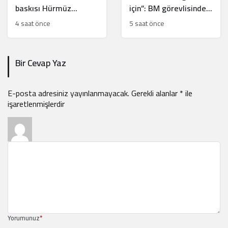
baskısı Hürmüz
için”: BM görevlisinden
Anlaşması’nı kilitledi
İsrail’e gizli belge
4 saat önce
5 saat önce
sızıntısı!
Bir Cevap Yaz
E-posta adresiniz yayınlanmayacak.
Gerekli alanlar
*
ile
işaretlenmişlerdir
Yorumunuz
*