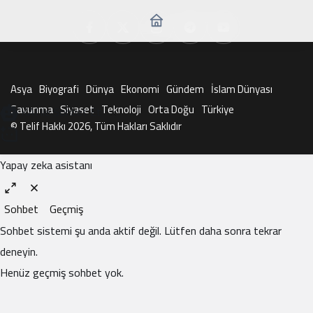
Asya
Biyografi
Dünya
Ekonomi
Gündem
İslam Dünyası
Savunma
Siyaset
Teknoloji
Orta Doğu
Türkiye
KAI ile Sohbet Et
© Telif Hakkı 2026, Tüm Hakları Saklıdır
Yapay zeka asistanı
Sohbet
Geçmiş
Sohbet sistemi şu anda aktif değil. Lütfen daha sonra tekrar
deneyin.
Henüz geçmiş sohbet yok.