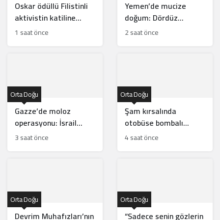
Oskar ödüllü Filistinli
Yemen’de mucize
aktivistin katiline
doğum: Dördüz
hafifletilmiş suçlama
beklerken beşiz bebek
1 saat önce
2 saat önce
dünyaya geldi
Orta Doğu
Orta Doğu
Gazze’de moloz
Şam kırsalında
operasyonu: İsrail
otobüse bombalı
soykırım kanıtlarını mı
saldırı: 2 ölü, 14 yaralı
3 saat önce
4 saat önce
yok ediyor?
Orta Doğu
Orta Doğu
Devrim Muhafızları’nın
“Sadece senin gözlerin