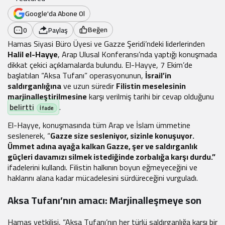
Google'da Abone Ol
Beğen
0
Paylaş
Hamas Siyasi Büro Üyesi ve Gazze Şeridi’ndeki liderlerinden
Halil el-Hayye
, Arap Ulusal Konferansı’nda yaptığı konuşmada
dikkat çekici açıklamalarda bulundu. El-Hayye, 7 Ekim’de
başlatılan “Aksa Tufanı” operasyonunun,
İsrail’in
saldırganlığına
ve uzun süredir
Filistin meselesinin
marjinalleştirilmesine
karşı verilmiş tarihi bir cevap olduğunu
belirtti
.
El-Hayye, konuşmasında tüm Arap ve İslam ümmetine
seslenerek, “
Gazze size sesleniyor, sizinle konuşuyor.
Ümmet adına ayağa kalkan Gazze, şer ve saldırganlık
güçleri davamızı silmek istediğinde zorbalığa karşı durdu.”
ifadelerini kullandı. Filistin halkının boyun eğmeyeceğini ve
haklarını alana kadar mücadelesini sürdüreceğini vurguladı.
Aksa Tufanı’nın amacı: Marjinalleşmeye son
Hamas yetkilisi, “Aksa Tufanı’nın her türlü saldırganlığa karşı bir