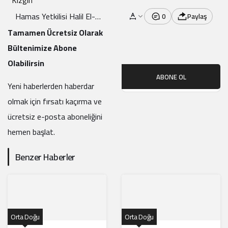
Hamas Yetkilisi Halil El-
0
Paylaş
Hayye: Gazze Size
Tamamen Ücretsiz Olarak
Sesleniyor!
Bültenimize Abone
Olabilirsin
ABONE OL
Yeni haberlerden haberdar
olmak için fırsatı kaçırma ve
ücretsiz e-posta aboneliğini
hemen başlat.
Benzer Haberler
Orta Doğu
Orta Doğu