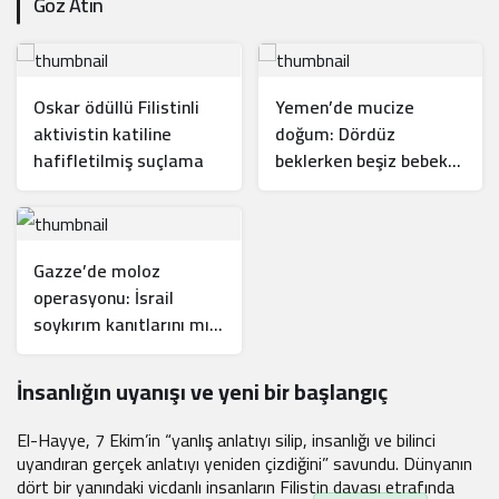
Göz Atın
Oskar ödüllü Filistinli
Yemen’de mucize
aktivistin katiline
doğum: Dördüz
hafifletilmiş suçlama
beklerken beşiz bebek
dünyaya geldi
Gazze’de moloz
operasyonu: İsrail
soykırım kanıtlarını mı
yok ediyor?
İnsanlığın uyanışı ve yeni bir başlangıç
El-Hayye, 7 Ekim’in “yanlış anlatıyı silip, insanlığı ve bilinci
uyandıran gerçek anlatıyı yeniden çizdiğini” savundu. Dünyanın
dört bir yanındaki vicdanlı insanların Filistin davası etrafında