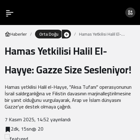
Haberler
Orta Doğu
Hamas Yetkilisi Halil El-
Hayye: Gazze Size
Hamas Yetkilisi Halil El-
Sesleniyor!
Hayye: Gazze Size Sesleniyor!
Hamas yetkilisi Halil el-Hayye, "Aksa Tufanı" operasyonunun
İsrail saldırganlığına ve Filistin davasının marjinalleştirilmesine
bir yanıt olduğunu vurgulayarak, Arap ve İslam dünyasını
Gazze'ye destek olmaya çağırdı.
7 Kasım 2025, 14:52
yayınlandı
2dk, 15sn
20