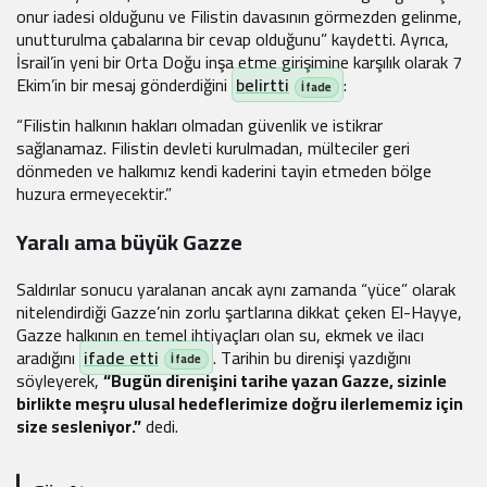
onur iadesi olduğunu ve Filistin davasının görmezden gelinme,
unutturulma çabalarına bir cevap olduğunu” kaydetti. Ayrıca,
İsrail’in yeni bir Orta Doğu inşa etme girişimine karşılık olarak 7
Ekim’in bir mesaj gönderdiğini
belirtti
:
“Filistin halkının hakları olmadan güvenlik ve istikrar
sağlanamaz. Filistin devleti kurulmadan, mülteciler geri
dönmeden ve halkımız kendi kaderini tayin etmeden bölge
huzura ermeyecektir.”
Yaralı ama büyük Gazze
Saldırılar sonucu yaralanan ancak aynı zamanda “yüce” olarak
nitelendirdiği Gazze’nin zorlu şartlarına dikkat çeken El-Hayye,
Gazze halkının en temel ihtiyaçları olan su, ekmek ve ilacı
aradığını
ifade etti
. Tarihin bu direnişi yazdığını
söyleyerek,
“Bugün direnişini tarihe yazan Gazze, sizinle
birlikte meşru ulusal hedeflerimize doğru ilerlememiz için
size sesleniyor.”
dedi.