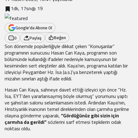
1dk, 17sn
19
Google'da Abone Ol
Beğen
0
Paylaş
Son dönemde popülerliğiyle dikkat çeken “Konuşanlar”
programının sunucusu Hasan Can Kaya, programın son
bölümünde kullandığı ifadeler nedeniyle kamuoyunun bir
kesiminden sert eleştiriler aldı. Kaya’nın, programa katılan bir
izleyiciyi Peygamber Hz. İsa (a.s.)’ya benzeterek yaptığı
mizahın sınırları aştığı ifade edildi.
Hasan Can Kaya, sahneye davet ettiği izleyici için önce “Hz.
İsa, EYT’den yararlansaymış böyle olurmuş” yorumunu yaptı
ve şahıstan salonu selamlamasını istedi. Ardından Kaya’nın,
Hristiyanlık inancının temel direklerinden olan çarmıha gerilme
olayına gönderme yaparak,
“Gördüğünüz gibi sizin için
çarmıha da gerildi”
sözlerini sarf etmesi tepkilerin odak
noktası oldu.