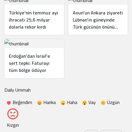
Türkiye’nin temmuz ayı
Aoun’un Ankara ziyareti
ihracatı 25,6 milyar
Lübnan’ın güneyinde
dolarla rekor kırdı
Türk gücünün önünü
açar mı?
Erdoğan’dan İsrail’e
sert tepki: Faturayı
tüm bölge ödüyor
Daily Ummah
Beğendim
Harika
Haha
Vay
Üzgün
Kızgın