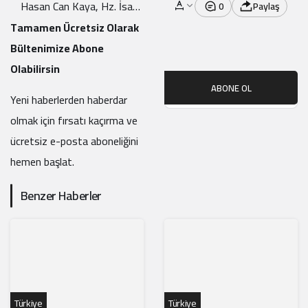
Hasan Can Kaya, Hz. İsa
0
Paylaş
Ile Dalga Geçti
Tamamen Ücretsiz Olarak
Bültenimize Abone
Olabilirsin
ABONE OL
Yeni haberlerden haberdar
olmak için fırsatı kaçırma ve
ücretsiz e-posta aboneliğini
hemen başlat.
Benzer Haberler
Türkiye
Türkiye