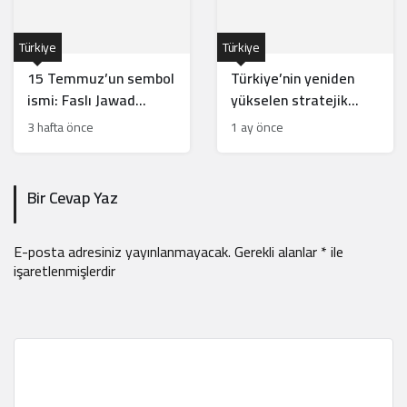
Türkiye
Türkiye
15 Temmuz’un sembol
Türkiye’nin yeniden
ismi: Faslı Jawad
yükselen stratejik
Merroun’un hikayesi
hamleleri İsrail’i
3 hafta önce
1 ay önce
rahatsız ediyor
Bir Cevap Yaz
E-posta adresiniz yayınlanmayacak.
Gerekli alanlar
*
ile
işaretlenmişlerdir