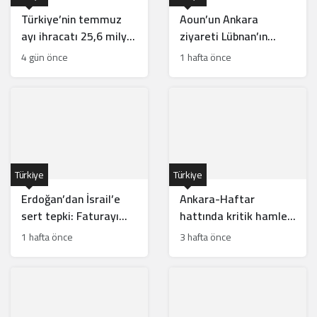
Türkiye’nin temmuz
Aoun’un Ankara
ayı ihracatı 25,6 milyar
ziyareti Lübnan’ın
dolarla rekor kırdı
güneyinde Türk
4 gün önce
1 hafta önce
gücünün önünü açar
mı?
Türkiye
Türkiye
Erdoğan’dan İsrail’e
Ankara-Haftar
sert tepki: Faturayı
hattında kritik hamle:
tüm bölge ödüyor
Mısır için risk mi?
1 hafta önce
3 hafta önce