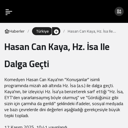
Haberler
Türkiye
Hasan Can Kaya, Hz. İsa Ile
Dalga Geçti
Hasan Can Kaya, Hz. İsa Ile
Dalga Geçti
Komedyen Hasan Can Kaya'nın "Konuşanlar" isimli
programında mizah adı altında Hz. İsa (a.s.) ile dalga geçti.
Kaya'nın, bir izleyiciyi Hz. İsa'ya benzeterek sarf ettiği "Hz. İsa,
EYT'den yararlansaymış böyle olurmuş" ve "Gördüğünüz gibi
sizin için çarmıha da gerildi" şeklindeki ifadeler, sosyal medyada
ve bazı çevrelerde dini değerleri aşağıladığı gerekçesiyle büyük
tepki topladı.
17 Kasım 2025, 10:41
yayınlandı