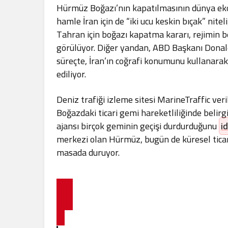
Hürmüz Boğazı’nın kapatılmasının dünya ekono
hamle İran için de “iki ucu keskin bıçak” nite
Tahran için boğazı kapatma kararı, rejimin be
görülüyor. Diğer yandan, ABD Başkanı Donald 
süreçte, İran’ın coğrafi konumunu kullanarak
ediliyor.
Deniz trafiği izleme sitesi MarineTraffic veri
Boğazdaki ticari gemi hareketliliğinde belir
ajansı birçok geminin geçişi durdurduğunu
i
merkezi olan Hürmüz, bugün de küresel ticar
masada duruyor.