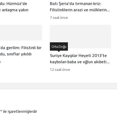
rdu: Hürmüz’de
Batı Şeria’da tırmanan kriz:
 anlaşma yakın
Filistinlilerin arazi ve mülklerine
baskı artıyor
7 saat önce
Orta Doğu
da gerilim: Filistinli bir
u, sınıflar yıkıldı
Suriye Kayıplar Heyeti 2013’te
kaybolan baba ve oğlun akıbetini
e
açıkladı
12 saat önce
r
*
ile işaretlenmişlerdir