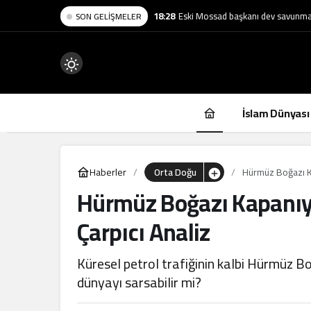
SON GELIŞMELER
Mod
değiştir
İslam Dünyası
Haberler
Orta Doğu
Hürmüz Boğazı K
Hürmüz Boğazı Kapanıy
.
Çarpıcı Analiz
Küresel petrol trafiğinin kalbi Hürmüz Boğ
dünyayı sarsabilir mi?