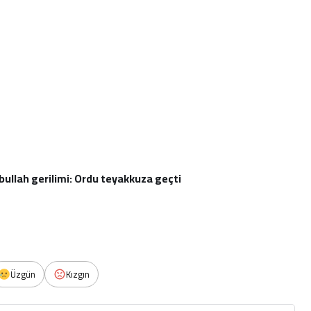
zbullah gerilimi: Ordu teyakkuza geçti
Üzgün
Kızgın