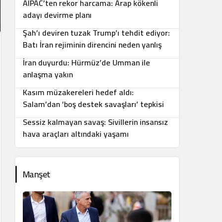
AIPAC’ten rekor harcama: Arap kökenli
7
adayı devirme planı
Şah’ı deviren tuzak Trump’ı tehdit ediyor:
8
Batı İran rejiminin direncini neden yanlış
anlıyor
İran duyurdu: Hürmüz’de Umman ile
9
anlaşma yakın
Kasım müzakereleri hedef aldı:
10
Salam’dan ‘boş destek savaşları’ tepkisi
Sessiz kalmayan savaş: Sivillerin insansız
hava araçları altındaki yaşamı
Manşet