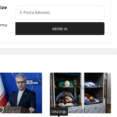
ize
çırma
ABONE OL
Orta Doğu