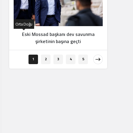
Orta Doğu
Orta Doğu
Eski Mossad başkanı dev savunma
İran d
şirketinin başına geçti
1
2
3
4
5