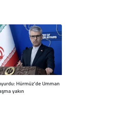
duyurdu: Hürmüz’de Umman
laşma yakın