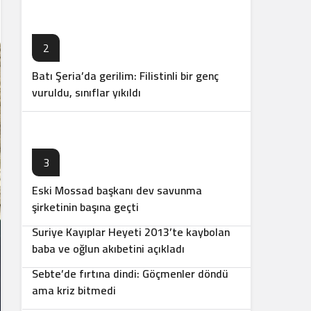
2
Batı Şeria’da gerilim: Filistinli bir genç
vuruldu, sınıflar yıkıldı
3
Eski Mossad başkanı dev savunma
4
şirketinin başına geçti
Suriye Kayıplar Heyeti 2013’te kaybolan
5
baba ve oğlun akıbetini açıkladı
Sebte’de fırtına dindi: Göçmenler döndü
6
ama kriz bitmedi