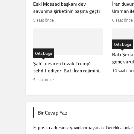
Eski Mossad başkanı dev
İran duyu
savunma şirketinin başına geçti
Umman ile
5 saat önce
6 saat önce
Orta Doğu
Orta Doğu
Batı Şeria’
genç vuruld
Şah’ı deviren tuzak Trump’ı
tehdit ediyor: Batı İran rejiminin
10 saat önc
direncini neden yanlış anlıyor
9 saat önce
Bir Cevap Yaz
E-posta adresiniz yayınlanmayacak.
Gerekli alanla