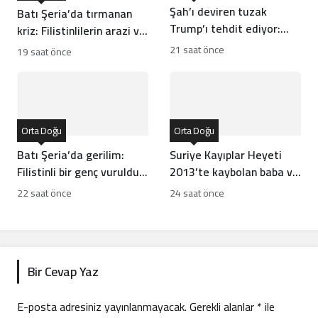
Şah’ı deviren tuzak
Batı Şeria’da tırmanan
Trump’ı tehdit ediyor:
kriz: Filistinlilerin arazi ve
Batı İran rejiminin
mülklerine baskı artıyor
21 saat önce
19 saat önce
direncini neden yanlış
anlıyor
Orta Doğu
Orta Doğu
Batı Şeria’da gerilim:
Suriye Kayıplar Heyeti
Filistinli bir genç vuruldu,
2013’te kaybolan baba ve
sınıflar yıkıldı
oğlun akıbetini açıkladı
22 saat önce
24 saat önce
Bir Cevap Yaz
E-posta adresiniz yayınlanmayacak.
Gerekli alanlar
*
ile