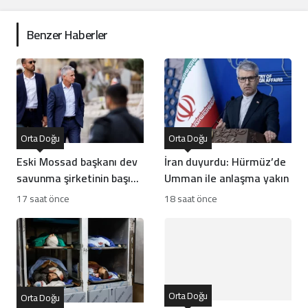
Benzer Haberler
Orta Doğu
Orta Doğu
Eski Mossad başkanı dev
İran duyurdu: Hürmüz’de
savunma şirketinin başına
Umman ile anlaşma yakın
geçti
17 saat önce
18 saat önce
Orta Doğu
Orta Doğu