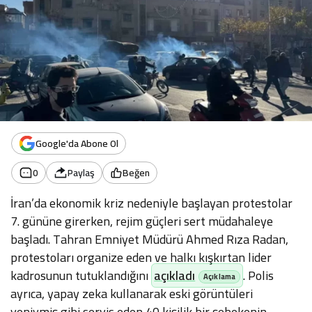
Google'da Abone Ol
0
Paylaş
Beğen
İran’da ekonomik kriz nedeniyle başlayan protestolar
7. gününe girerken, rejim güçleri sert müdahaleye
başladı. Tahran Emniyet Müdürü Ahmed Rıza Radan,
protestoları organize eden ve halkı kışkırtan lider
kadrosunun tutuklandığını
açıkladı
. Polis
ayrıca, yapay zeka kullanarak eski görüntüleri
yeniymiş gibi servis eden 40 kişilik bir şebekenin