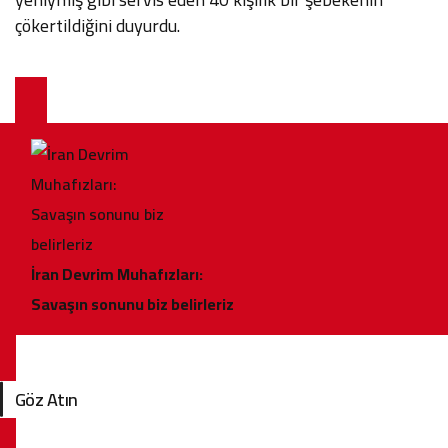
çökertildiğini duyurdu.
İran Devrim Muhafızları:
Savaşın sonunu biz belirleriz
Göz Atın