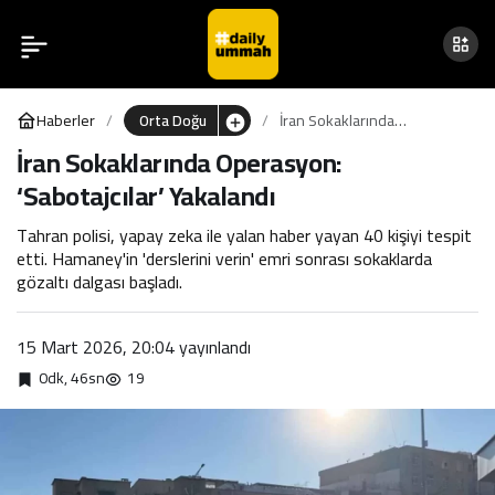
İran Sokaklarında
0
Operasyon: ‘Sabotajcılar’
Haberler
Orta Doğu
İran Sokaklarında
Yakalandı
Operasyon: ‘Sabotajcılar’
İran Sokaklarında Operasyon:
Yakalandı
‘Sabotajcılar’ Yakalandı
Tahran polisi, yapay zeka ile yalan haber yayan 40 kişiyi tespit
etti. Hamaney'in 'derslerini verin' emri sonrası sokaklarda
gözaltı dalgası başladı.
15 Mart 2026, 20:04
yayınlandı
0dk, 46sn
19