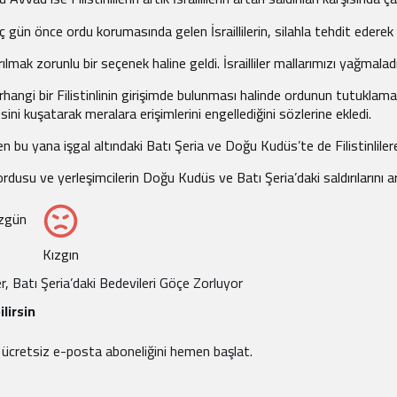
gün önce ordu korumasında gelen İsraillilerin, silahla tehdit ederek b
mak zorunlu bir seçenek haline geldi. İsrailliler mallarımızı yağmalad
n herhangi bir Filistinlinin girişimde bulunması halinde ordunun tutuklam
esini kuşatarak meralara erişimlerini engellediğini sözlerine ekledi.
en bu yana işgal altındaki Batı Şeria ve Doğu Kudüs’te de Filistinlilere
ordusu ve yerleşimcilerin Doğu Kudüs ve Batı Şeria’daki saldırılarını ar
zgün
Kızgın
iler, Batı Şeria’daki Bedevileri Göçe Zorluyor
lirsin
e ücretsiz e-posta aboneliğini hemen başlat.