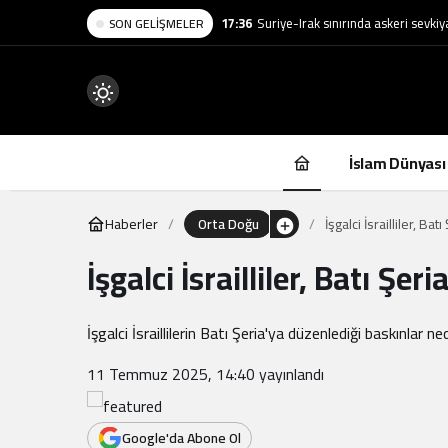
17:36
Suriye-Irak sınırında askeri sevkiy
SON GELIŞMELER
Mod
değiştir
İslam Dünyası
Haberler
Orta Doğu
İşgalci İsrailliler, B
İşgalci İsrailliler, Batı Şe
.
İşgalci İsraillilerin Batı Şeria'ya düzenlediği baskınlar
11 Temmuz 2025, 14:40
yayınlandı
Google'da Abone Ol