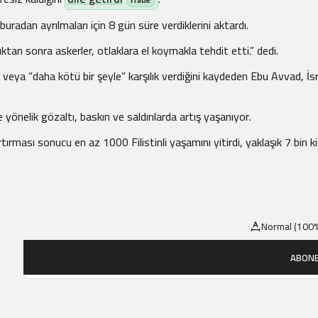
uradan ayrılmaları için 8 gün süre verdiklerini aktardı.
ıktan sonra askerler, otlaklara el koymakla tehdit etti.” dedi.
a veya “daha kötü bir şeyle” karşılık verdiğini kaydeden Ebu Avvad, İsra
 yönelik gözaltı, baskın ve saldırılarda artış yaşanıyor.
tırması sonucu en az 1000 Filistinli yaşamını yitirdi, yaklaşık 7 bin ki
Normal (100%
ABONE