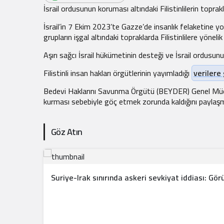
.
İsrail ordusunun koruması altındaki Filistinlilerin topra
İsrail’in 7 Ekim 2023’te Gazze’de insanlık felaketine yol
grupların işgal altındaki topraklarda Filistinlilere yönelik 
Aşırı sağcı İsrail hükümetinin desteği ve İsrail ordusunun
Filistinli insan hakları örgütlerinin yayımladığı
verilere
Bedevi Haklarını Savunma Örgütü (BEYDER) Genel Müdürü 
kurması sebebiyle göç etmek zorunda kaldığını paylaşm
Göz Atın
Suriye-Irak sınırında askeri sevkiyat iddiası: Gö