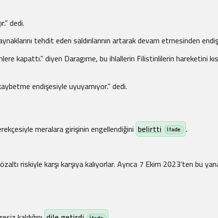
.” dedi.
im kaynaklarını tehdit eden saldırılarının artarak devam etmesinden endiş
 kapattı.” diyen Daragıme, bu ihlallerin Filistinlilerin hareketini kısıt
nı kaybetme endişesiyle uyuyamıyor.” dedi.
gerekçesiyle meralara girişinin engellendiğini
belirtti
.
rde gözaltı riskiyle karşı karşıya kalıyorlar. Ayrıca 7 Ekim 2023’ten bu y
resiz kaldığını
dile getirdi
.