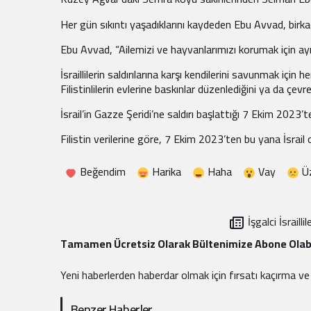
Her gün sıkıntı yaşadıklarını kaydeden Ebu Avvad, birkaç 
Ebu Avvad, “Ailemizi ve hayvanlarımızı korumak için ayrıl
İsraillilerin saldırılarına karşı kendilerini savunmak içi
Filistinlilerin evlerine baskınlar düzenlediğini ya da çevr
İsrail’in Gazze Şeridi’ne saldırı başlattığı 7 Ekim 2023’t
Filistin verilerine göre, 7 Ekim 2023’ten bu yana İsrail 
Beğendim
Harika
Haha
Vay
Ü
İşgalci İsraill
Tamamen Ücretsiz Olarak Bültenimize Abone Olabi
Yeni haberlerden haberdar olmak için fırsatı kaçırma v
Benzer Haberler