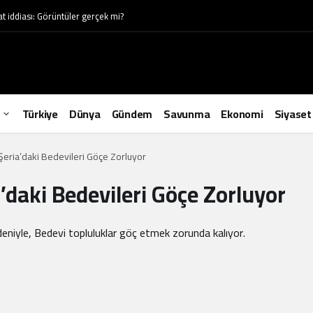
at iddiası: Görüntüler gerçek mi?
Türkiye
Dünya
Gündem
Savunma
Ekonomi
Siyaset
atı Şeria’daki Bedevileri Göçe Zorluyor
ria’daki Bedevileri Göçe Zorluyor
 nedeniyle, Bedevi topluluklar göç etmek zorunda kalıyor.