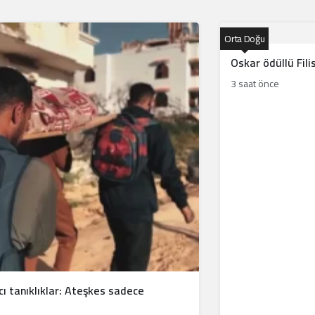
Orta Doğu
Oskar ödüllü Fili
3 saat önce
ı tanıklıklar: Ateşkes sadece