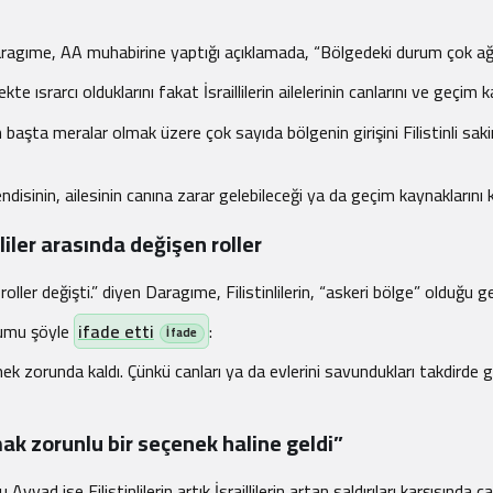
ıme, AA muhabirine yaptığı açıklamada, “Bölgedeki durum çok ağır
mekte ısrarcı olduklarını fakat İsraillilerin ailelerinin canlarını ve geç
aşta meralar olmak üzere çok sayıda bölgenin girişini Filistinli sakinlere
 kendisinin, ailesinin canına zarar gelebileceği ya da geçim kaynakları
lliler arasında değişen roller
 roller değişti.” diyen Daragıme, Filistinlilerin, “askeri bölge” olduğu 
urumu şöyle
ifade etti
:
kabul etmek zorunda kaldı. Çünkü canları ya da evlerini savundukları takdi
mak zorunlu bir seçenek haline geldi”
 ise Filistinlilerin artık İsraillilerin artan saldırıları karşısında ça