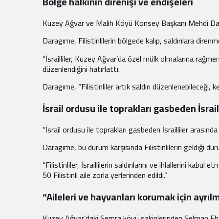
Bölge halkının direnişi ve endişeleri
Kuzey Ağvar ve Malih Köyü Konsey Başkanı Mehdi Darag
Daragıme, Filistinlilerin bölgede kalıp, saldırılara diren
“İsrailliler, Kuzey Ağvar’da özel mülk olmalarına rağmen b
düzenlendiğini hatırlattı.
Daragıme, “Filistinliler artık saldırı düzenlenebileceği,
İsrail ordusu ile toprakları gasbeden İsrai
“İsrail ordusu ile toprakları gasbeden İsrailliler arasında
Daragıme, bu durum karşısında Filistinlilerin geldiği d
“Filistinliler, İsraillilerin saldırılarını ve ihlallerini 
50 Filistinli aile zorla yerlerinden edildi.”
“Aileleri ve hayvanları korumak için ayrıl
Kuzey Ağvar’daki Semra köyü sakinlerinden Selman Ebu Avvad