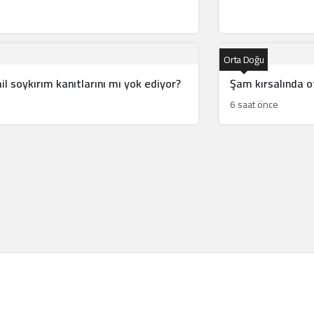
Orta Doğu
l soykırım kanıtlarını mı yok ediyor?
Şam kırsalında ot
6 saat önce