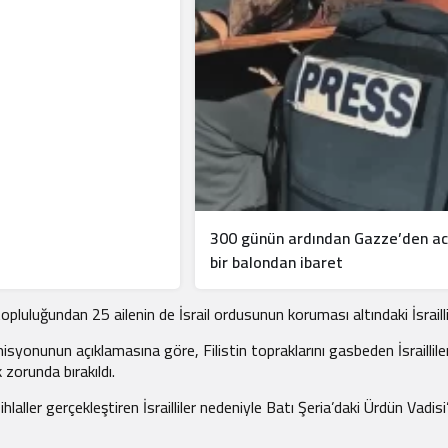
300 günün ardından Gazze’den acı
bir balondan ibaret
ğundan 25 ailenin de İsrail ordusunun koruması altındaki İsraillilerin
isyonunun açıklamasına göre, Filistin topraklarını gasbeden İsraillil
zorunda bırakıldı.
laller gerçekleştiren İsrailliler nedeniyle Batı Şeria’daki Ürdün Vad