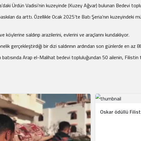
ı Şeria’daki Ürdün Vadisi’nin kuzeyinde (Kuzey Ağvar) bulunan Bedevi top
baskıları da arttı. Özellikle Ocak 2025’te Batı Şeria’nın kuzeyindeki mü
köylerine saldırıp arazilerini, evlerini ve araçlarını kundaklıyor.
 yönelik gerçekleştirdiği bir dizi saldırının ardından son günlerde en az
nda Arap el-Malihat bedevi topluluğundan 50 ailenin, Filistin topra
Oskar ödüllü Filist