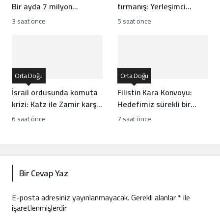
Bir ayda 7 milyon
tırmanış: Yerleşimci
captagon ele geçirildi
şiddetinin ardındaki
3 saat önce
5 saat önce
yapılar
Orta Doğu
Orta Doğu
İsrail ordusunda komuta
Filistin Kara Konvoyu:
krizi: Katz ile Zamir karşı
Hedefimiz sürekli bir
karşıya geldi
yardım koridoru açmak
6 saat önce
7 saat önce
Bir Cevap Yaz
E-posta adresiniz yayınlanmayacak.
Gerekli alanlar
*
ile
işaretlenmişlerdir