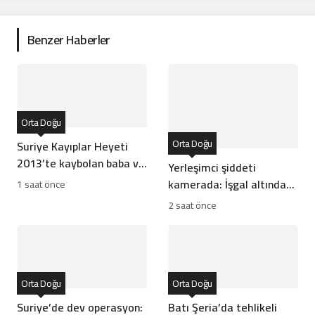
Benzer Haberler
Orta Doğu
Orta Doğu
Suriye Kayıplar Heyeti
2013’te kaybolan baba ve
Yerleşimci şiddeti
oğlun akıbetini açıkladı
kamerada: İşgal altındaki
1 saat önce
Batı Şeria’da çocuğa
2 saat önce
silahlı saldırı
Orta Doğu
Orta Doğu
Suriye’de dev operasyon:
Batı Şeria’da tehlikeli