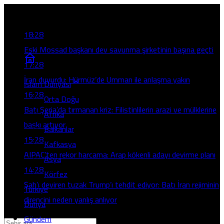
Son Gelişmeler
18:28
Eski Mossad başkanı dev savunma şirketinin başına geçti
17:28
İran duyurdu: Hürmüz’de Umman ile anlaşma yakın
İslam Dünyası
16:28
Orta Doğu
Batı Şeria’da tırmanan kriz: Filistinlilerin arazi ve mülklerine
Afrika
baskı artıyor
Balkanlar
15:28
Kafkasya
AIPAC’ten rekor harcama: Arap kökenli adayı devirme planı
Asya
14:28
Körfez
Şah’ı deviren tuzak Trump’ı tehdit ediyor: Batı İran rejiminin
Türkiye
direncini neden yanlış anlıyor
Dünya
Gündem