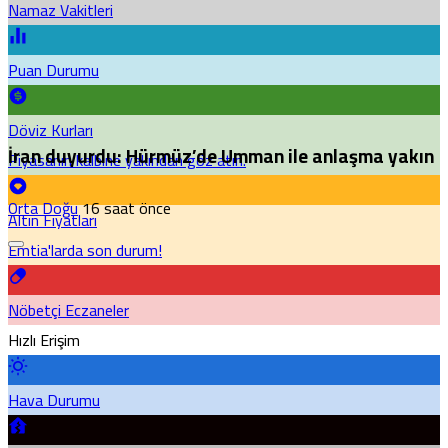
Namaz Vakitleri
Puan Durumu
Döviz Kurları
İran duyurdu: Hürmüz’de Umman ile anlaşma yakın
Piyasanın kalbine yakından göz atın.
Orta Doğu
16 saat önce
Altın Fiyatları
Emtia'larda son durum!
Nöbetçi Eczaneler
Hızlı Erişim
Hava Durumu