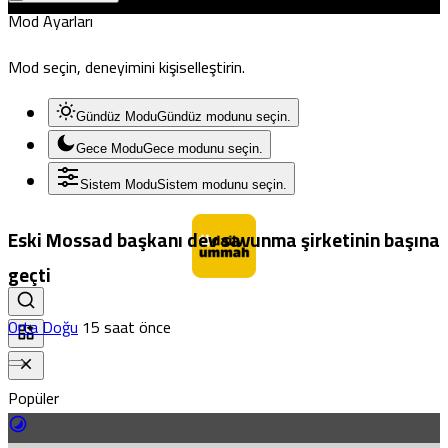
Mod Ayarları
Mod seçin, deneyimini kişiselleştirin.
Gündüz Modu
Gündüz modunu seçin.
Gece Modu
Gece modunu seçin.
Sistem Modu
Sistem modunu seçin.
Eski Mossad başkanı dev savunma şirketinin başına
geçti
Orta Doğu
15 saat önce
Popüler