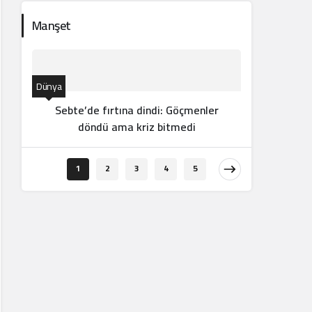
Manşet
Dünya
Sebte’de fırtına dindi: Göçmenler
döndü ama kriz bitmedi
Orta Doğu
1
2
3
4
5
Suri
kaybo