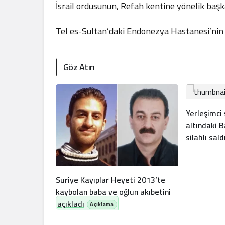
İsrail ordusunun, Refah kentine yönelik başka b
Tel es-Sultan’daki Endonezya Hastanesi’nin üs
Göz Atın
Yerleşimci
altındaki B
silahlı saldı
Suriye Kayıplar Heyeti 2013’te
kaybolan baba ve oğlun akıbetini
açıkladı