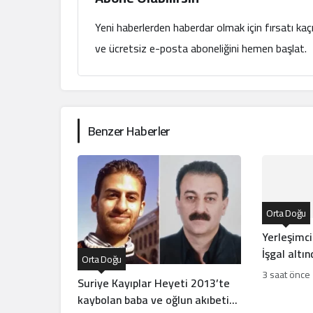
Yeni haberlerden haberdar olmak için fırsatı ka
ve ücretsiz e-posta aboneliğini hemen başlat.
Benzer Haberler
Orta Doğu
Yerleşimc
İşgal altı
Orta Doğu
çocuğa sila
3 saat önce
Suriye Kayıplar Heyeti 2013’te
kaybolan baba ve oğlun akıbetini