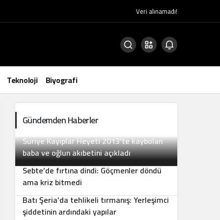
Veri alınamadı!
Teknoloji
Biyografi
Gündemden Haberler
Suriye Kayıplar Heyeti 2013’te kaybolan
2
baba ve oğlun akıbetini açıkladı
Sebte’de fırtına dindi: Göçmenler döndü
3
ama kriz bitmedi
Batı Şeria’da tehlikeli tırmanış: Yerleşimci
4
şiddetinin ardındaki yapılar