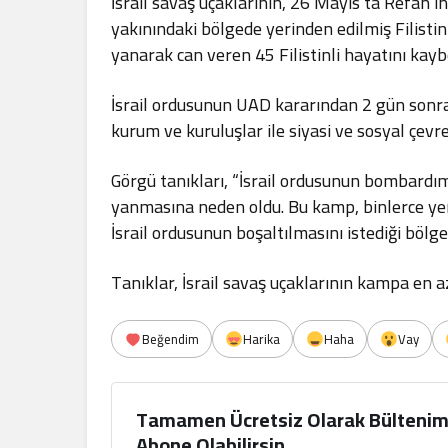
İsrail savaş uçaklarının, 26 Mayıs’ta Refah
yakınındaki bölgede yerinden edilmiş Filistin
yanarak can veren 45 Filistinli hayatını kay
İsrail ordusunun UAD kararından 2 gün sonra d
kurum ve kuruluşlar ile siyasi ve sosyal çevr
Görgü tanıkları, “İsrail ordusunun bombardım
yanmasına neden oldu. Bu kamp, binlerce yeri
İsrail ordusunun boşaltılmasını istediği bölge
Tanıklar, İsrail savaş uçaklarının kampa en az
Beğendim
Harika
Haha
Vay
Tamamen Ücretsiz Olarak Bültenim
Abone Olabilirsin