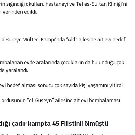
rin sığındığı okulları, hastaneyi ve Tel es-Sultan Kliniği’ni
 yerinden edildi.
eki Bureyc Mülteci Kampı’nda “Akl” ailesine ait evi hedef
ombalanan evde aralarında çocukların da bulunduğu çok
 de yaralandı.
i hedef alması sonucu çok sayıda kişi yaşamını yitirdi.
l ordusunun “el-Guseyn” ailesine ait evi bombalaması
ığı çadır kampta 45 Filistinli ölmüştü