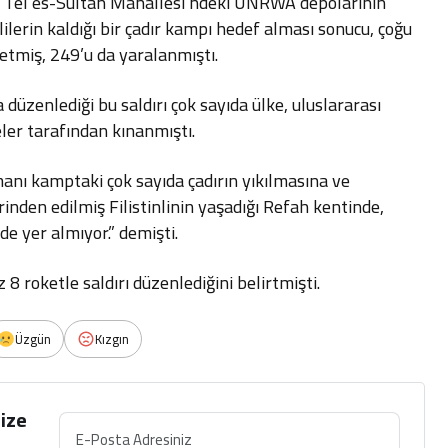
’ın Tel es-Sultan Mahallesi’ndeki UNRWA depolarının
lilerin kaldığı bir çadır kampı hedef alması sonucu, çoğu
betmiş, 249’u da yaralanmıştı.
üzenlediği bu saldırı çok sayıda ülke, uluslararası
eler tarafından kınanmıştı.
anı kamptaki çok sayıda çadırın yıkılmasına ve
nden edilmiş Filistinlinin yaşadığı Refah kentinde,
de yer almıyor.” demişti.
 8 roketle saldırı düzenlediğini belirtmişti.
Üzgün
Kızgın
ize