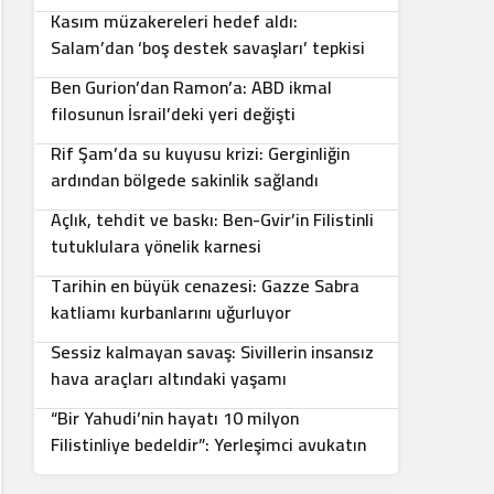
Kasım müzakereleri hedef aldı:
5
Salam’dan ‘boş destek savaşları’ tepkisi
Ben Gurion’dan Ramon’a: ABD ikmal
6
filosunun İsrail’deki yeri değişti
Rif Şam’da su kuyusu krizi: Gerginliğin
7
ardından bölgede sakinlik sağlandı
Açlık, tehdit ve baskı: Ben-Gvir’in Filistinli
8
tutuklulara yönelik karnesi
Tarihin en büyük cenazesi: Gazze Sabra
9
katliamı kurbanlarını uğurluyor
Sessiz kalmayan savaş: Sivillerin insansız
10
hava araçları altındaki yaşamı
“Bir Yahudi’nin hayatı 10 milyon
Filistinliye bedeldir”: Yerleşimci avukatın
sözleri infial yarattı