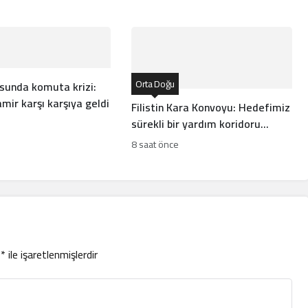
Orta Doğu
usunda komuta krizi:
amir karşı karşıya geldi
Filistin Kara Konvoyu: Hedefimiz
sürekli bir yardım koridoru
açmak
8 saat önce
r
*
ile işaretlenmişlerdir