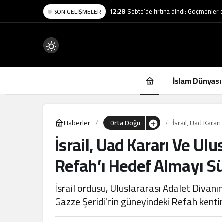
12:28
Sebte’de fırtına dindi: Göçmenler
SON GELIŞMELER
Mod
değiştir
İslam Dünyası
Haberler
Orta Doğu
İsrail, Uad Kara
İsrail, Uad Kararı Ve Ul
.
Refah’ı Hedef Almayı S
İsrail ordusu, Uluslararası Adalet Divanı
Gazze Şeridi'nin güneyindeki Refah kentin