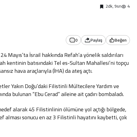
2dk, 9sn
4
0
Paylaş
Beğen
24 Mayıs’ta İsrail hakkında Refah’a yönelik saldırıları
h kentinin batısındaki Tel es-Sultan Mahallesi’ni topçu
ansız hava araçlarıyla (İHA) da ateş açtı.
etler Yakın Doğu’daki Filistinli Mültecilere Yardım ve
ında bulunan “Ebu Cerad” aileine ait çadırı bombaladı.
hedef alarak 45 Filistinlinin ölümüne yol açtığı bölgede,
def alması sonucu en az 3 Filistinli hayatını kaybetti, çok