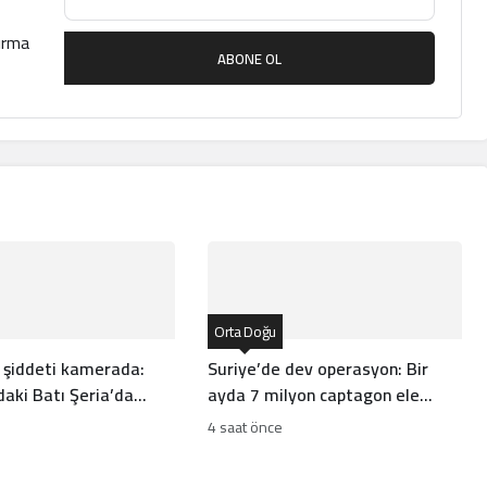
çırma
ABONE OL
Orta Doğu
i şiddeti kamerada:
Suriye’de dev operasyon: Bir
ndaki Batı Şeria’da
ayda 7 milyon captagon ele
hlı saldırı
geçirildi
4 saat önce