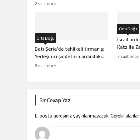
açıkladı
2 saat önce
Orta Doğu
Orta Doğu
İsrail ord
Katz ile Z
Batı Şeria’da tehlikeli tırmanış:
Yerleşimci şiddetinin ardındaki
7 saat önce
yapılar
6 saat önce
Bir Cevap Yaz
E-posta adresiniz yayınlanmayacak.
Gerekli alanla