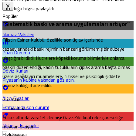
tutulduğu bilgisi paylaşıldı.
Popüler
“Sistematik baskı ve arama uygulamaları artıyor”
Namaz Vakitleri
Filistin Esirler Kulübü, özellikle son üç ay içerisinde
cezaevlerindeki baskı rejiminin benzeri görülmemiş bir düzeye
Puan Durumu
ulaştığını bildirdi. Hücrelere köpekli koruma birimleriyle onlarca
baskın düzenlendiği, kadın tutukluların çıplak arama başta olmak
Döviz Kurları
üzere aşağılayıcı muamelelere, fiziksel ve psikolojik şiddete
Piyasanın kalbine yakından göz atın.
maruz kaldığı ifade edildi.
Altın Fiyatları
Göz Atın
Emtia'larda son durum!
Enkaz altında zarafet direnişi: Gazze’de kuaförler çaresizliğe
Nöbetçi Eczaneler
meydan okuyor
Hızlı Erişim