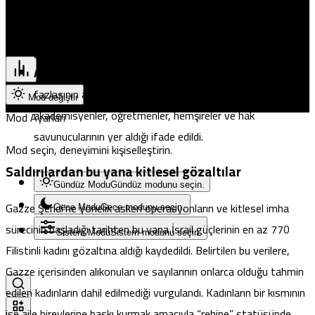
Güzelyurt
Sağlık Durumu Kritik Olanlar:
Mevcut tutuklular arasında
İskele
ilk aylarında olan 3 hamile kadının yanı sıra kanser tedavisi
Pristina
görmesi gereken 2 ağır hasta kadının bulunduğu bildirildi.
Anneler ve Meslek Grupları:
Tutuklu kadınların 40’tan
fazlasının anne olduğu belirtilirken; aralarında gazeteciler,
Mod değiştir
akademisyenler, öğretmenler, hemşireler ve hak
Mod Ayarları
savunucularının yer aldığı ifade edildi.
Mod seçin, deneyimini kişiselleştirin.
Saldırılardan bu yana kitlesel gözaltılar
Gündüz Modu
Gündüz modunu seçin.
Gazze Şeridi’ne yönelik askeri operasyonların ve kitlesel imha
Gece Modu
Gece modunu seçin.
sürecinin başladığı tarihten bu yana İsrail güçlerinin en az 770
Sistem Modu
Sistem modunu seçin.
Filistinli kadını gözaltına aldığı kaydedildi. Belirtilen bu verilere,
Gazze içerisinden alıkonulan ve sayılarının onlarca olduğu tahmin
edilen kadınların dahil edilmediği vurgulandı. Kadınların bir kısmının
ise aile bireylerine baskı kurmak amacıyla “rehine” statüsünde