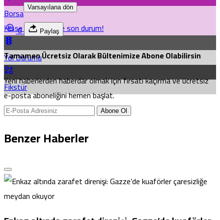
Varsayılana dön
Borsa
Hisse senetlerinde son durum!
0
Paylaş
Tamamen Ücretsiz Olarak Bültenimize Abone Olabilirsin
Yol Durumu
Yeni haberlerden haberdar olmak için fırsatı kaçırma ve ücretsiz
Fikstür
e-posta aboneliğini hemen başlat.
Abone Ol
Benzer Haberler