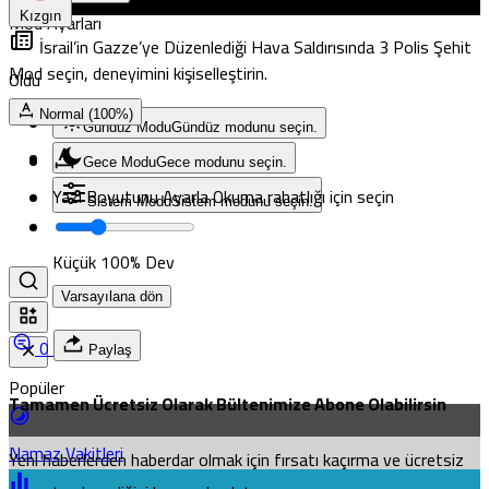
Mod Ayarları
Kızgın
İsrail’in Gazze’ye Düzenlediği Hava Saldırısında 3 Polis Şehit
Mod seçin, deneyimini kişiselleştirin.
Oldu
Normal (100%)
Gündüz Modu
Gündüz modunu seçin.
Gece Modu
Gece modunu seçin.
Yazı Boyutunu Ayarla
Okuma rahatlığı için seçin
Sistem Modu
Sistem modunu seçin.
Küçük
100%
Dev
Varsayılana dön
0
Paylaş
Popüler
Tamamen Ücretsiz Olarak Bültenimize Abone Olabilirsin
Namaz Vakitleri
Yeni haberlerden haberdar olmak için fırsatı kaçırma ve ücretsiz