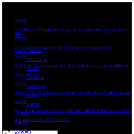
Son Gelişmeler
18:28
Eski Mossad başkanı dev savunma şirketinin başına geçti
17:28
İran duyurdu: Hürmüz’de Umman ile anlaşma yakın
İslam Dünyası
16:28
Orta Doğu
Batı Şeria’da tırmanan kriz: Filistinlilerin arazi ve mülklerine
Afrika
baskı artıyor
Balkanlar
15:28
Kafkasya
AIPAC’ten rekor harcama: Arap kökenli adayı devirme planı
Asya
14:28
Körfez
Şah’ı deviren tuzak Trump’ı tehdit ediyor: Batı İran rejiminin
Türkiye
direncini neden yanlış anlıyor
Dünya
Gündem