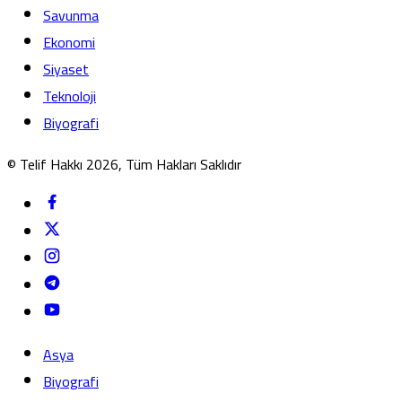
Savunma
Ekonomi
Siyaset
Teknoloji
Biyografi
© Telif Hakkı 2026, Tüm Hakları Saklıdır
Asya
Biyografi