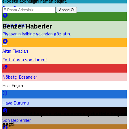
e-posta aboneliğini hemen başlat.
Puan Durumu
Abone Ol
Benzer Haberler
Döviz Kurları
Piyasanın kalbine yakından göz atın.
Altın Fiyatları
Emtia'larda son durum!
Nöbetçi Eczaneler
Hızlı Erişim
Hava Durumu
Eski Mossad başkanı dev savunma şirketinin başına
Son Depremler
geçti