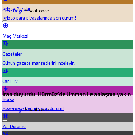
Kripto Paralar
Orta Doğu
5 saat önce
Kripto para piyasalarında son durum!
Maç Merkezi
Gazeteler
Günün gazete manşetlerini inceleyin.
Canlı Tv
İran duyurdu: Hürmüz’de Umman ile anlaşma yakın
Borsa
Hisse senetlerinde son durum!
Orta Doğu
6 saat önce
Yol Durumu