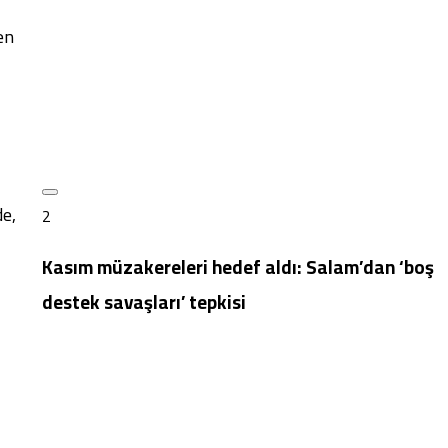
en
de,
2
Kasım müzakereleri hedef aldı: Salam’dan ‘boş
destek savaşları’ tepkisi