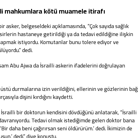
tinli mahkumlara kötü muamele itirafı
bir asker, belgeseldeki açıklamasında, “Çok sayıda sağlık
sirlerin hastaneye getirildiği ya da tedavi edildiğine ilişkin
 yapmak istiyordu. Komutanlar bunu tolere ediyor ve
üyordu.” dedi.
m Abu Ajwa da İsrailli askerin ifadelerini doğrulayan
stü durmalarına izin verildiğini, ellerinin ve gözlerinin bağ
çasıyla dişini kırdığını kaydetti.
railli bir doktorun kendisini dövdüğünü anlatarak, “İsrailli
 davranıyordu. Tedavi olmak istediğimde gelen doktor bana
Bir daha beni çağırırsan seni öldürürüm.’ dedi. İkimizin de
un.’ dedi.” diye konuştu.