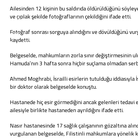
Düzce
Ailesinden 12 kişinin bu saldırıda öldürüldüğünü söyl
Lefkoşa
ve çıplak şekilde fotoğraflarının çekildiğini
ifade etti
.
Gazimağusa
Girne
Fotoğraf sonrası sorguya alındığını ve dövüldüğünü vu
Güzelyurt
kaydetti.
İskele
Pristina
Belgeselde, mahkumların zorla sınır değiştirmesinin ul
Hamuda’nın 3 hafta sonra hiçbir suçlama olmadan serbest
Ahmed Moghrabi, İsrailli esirlerin tutulduğu iddiasıyla
bir doktor olarak belgeselde konuştu.
Hastanede hiç esir görmediğini ancak gelenleri tedavi e
ailesiyle birlikte hastaneden ayrıldığını
ifade etti
.
Nasır hastanesinde 17 sağlık çalışanının gözaltına alındı
vurgulanan belgeselde, Filistinli mahkumlara yönelik 