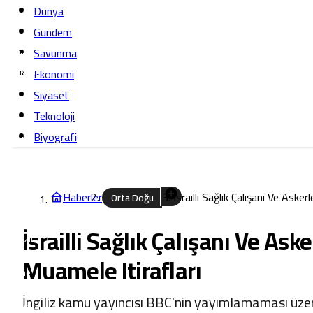
Ankara
Dünya
Antalya
Gündem
Artvin
Savunma
Aydın
Balıkesir
Ekonomi
Bilecik
Siyaset
Bingöl
Teknoloji
Bitlis
Biyografi
Bolu
Burdur
Bursa
Çanakkale
Haberler
İsrailli Sağlık Çalışanı Ve Asker
Orta Doğu
Çankırı
Çorum
İsrailli Sağlık Çalışanı Ve Aske
Denizli
Diyarbakır
Muamele Itirafları
Edirne
Elazığ
İngiliz kamu yayıncısı BBC'nin yayımlamaması üzeri
Erzincan