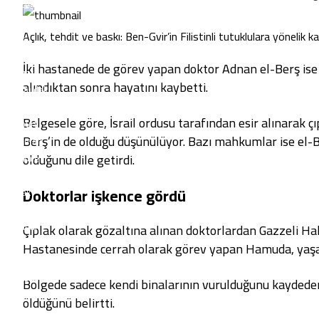
Tunceli
Şanlıurfa
Açlık, tehdit ve baskı: Ben-Gvir’in Filistinli tutuklulara yönelik k
Uşak
Van
İki hastanede de görev yapan doktor Adnan el-Berş ise İ
Yozgat
alındıktan sonra hayatını kaybetti.
Zonguldak
Aksaray
Belgesele göre, İsrail ordusu tarafından esir alınarak ç
Bayburt
Berş’in de olduğu düşünülüyor. Bazı mahkumlar ise el-
Karaman
olduğunu
dile getirdi
.
Kırıkkale
Batman
Doktorlar işkence gördü
Şırnak
Bartın
Ardahan
Çıplak olarak gözaltına alınan doktorlardan Gazzeli Ha
Iğdır
Hastanesinde cerrah olarak görev yapan Hamuda, yaşadı
Yalova
Karabük
Bölgede sadece kendi binalarının vurulduğunu kaydeden 
Kilis
öldüğünü
belirtti
.
Osmaniye