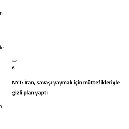
an
e
le
6
NYT: İran, savaşı yaymak için müttefikleriyle
gizli plan yaptı
an