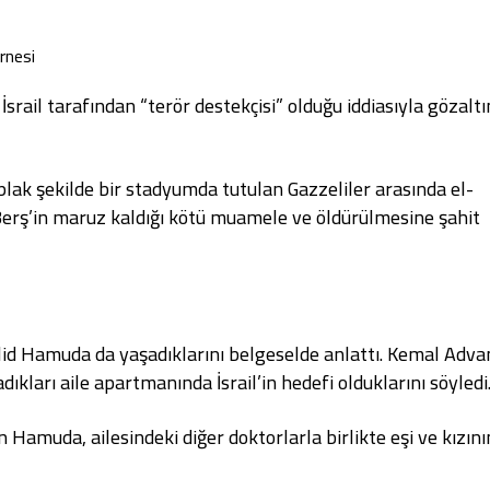
arnesi
srail tarafından “terör destekçisi” olduğu iddiasıyla gözalt
ıplak şekilde bir stadyumda tutulan Gazzeliler arasında el-
Berş’in maruz kaldığı kötü muamele ve öldürülmesine şahit
lid Hamuda da yaşadıklarını belgeselde anlattı. Kemal Adva
kları aile apartmanında İsrail’in hedefi olduklarını
söyledi
Hamuda, ailesindeki diğer doktorlarla birlikte eşi ve kızını