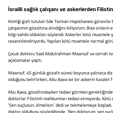
İsrailli sağlık çalışanı ve askerlerden Filis
Kimliği gizli tutulan Sde Teiman Hapishanesi görevlisi 
çalışanının gözaltına alındığını biliyorum. Bize onların e
bilgi sahibi oldukları söylendi. Askerler kötü muamele
cesaretlendiriyordu. Yapılan kötü muamele normal görül
Çocuk doktoru Said Abdulrahman Maarouf ve cerrah Issa
açıklamalar yaptı.
Maarouf, 45 günlük gözaltı süresi boyunca yalnızca diz ü
olduğunu belirtirken, Abu Ajwa ise bir askerin tuvalet fır
Abu Ajwa, gözaltındayken tedavi görmesi gerektiğinde İs
doktorlar Filistinli mahkumları tedavi etmiyordu. Kötü
‘Sen suçlusun, ölmelisin.’ dedi ve tekmelemeye başladı. ‘
doktor olduğunu söylediğimde, ‘Ben doktorum, sen suçlus