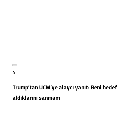
ı
4
Trump’tan UCM’ye alaycı yanıt: Beni hedef
aldıklarını sanmam