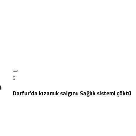
5
lı
Darfur’da kızamık salgını: Sağlık sistemi çöktü