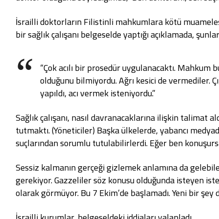
İsrailli doktorların Filistinli mahkumlara kötü muamelesini
bir sağlık çalışanı belgeselde yaptığı açıklamada, şunla
“Çok acılı bir prosedür uygulanacaktı. Mahkum b
olduğunu bilmiyordu. Ağrı kesici de vermediler. 
yapıldı, acı vermek isteniyordu.”
Sağlık çalışanı, nasıl davranacaklarına ilişkin talimat al
tutmaktı. (Yöneticiler) Başka ülkelerde, yabancı medya
suçlarından sorumlu tutulabilirlerdi. Eğer ben konuşurs
Sessiz kalmanın gerçeği gizlemek anlamına da gelebile
gerekiyor. Gazzeliler söz konusu olduğunda isteyen istedi
olarak görmüyor. Bu 7 Ekim’de başlamadı. Yeni bir şey d
İsrailli kurumlar, belgeseldeki iddiaları yalanladı.