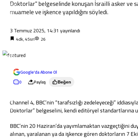
Doktorlar" belgeselinde konuşan İsrailli asker ve s
Erzurum
muamele ve işkence yapıldığını söyledi.
Eskişehir
Gaziantep
Giresun
3 Temmuz 2025, 14:31
yayınlandı
Gümüşhane
4dk, 45sn
26
Hakkari
Hatay
Isparta
Mersin
İstanbul
Google'da Abone Ol
İzmir
0
Paylaş
Beğen
Kars
Kastamonu
Kayseri
Channel 4, BBC’nin “tarafsızlığı zedeleyeceği” iddiasıy
Kırklareli
Doktorlar” belgeselini, kendi editöryel standartlarına 
Kırşehir
Kocaeli
BBC’nin 20 Haziran’da yayımlamaktan vazgeçtiğini du
Konya
alınan, yaralanan ya da işkence gören doktorların 7 Eki
Kütahya