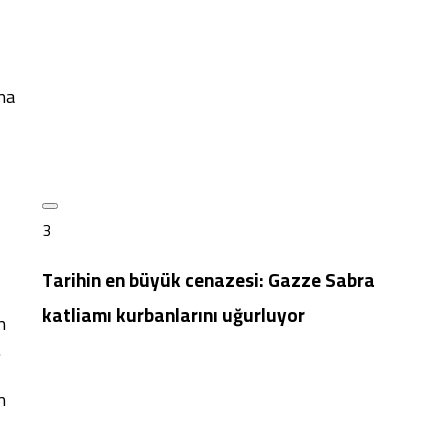
ına
3
Tarihin en büyük cenazesi: Gazze Sabra
katliamı kurbanlarını uğurluyor
n
.
n