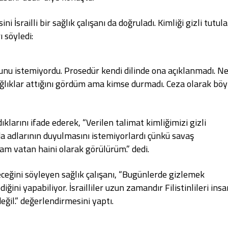
 İsrailli bir sağlık çalışanı da doğruladı. Kimliği gizli tutul
rı
söyledi
:
unu istemiyordu. Prosedür kendi dilinde ona açıklanmadı. N
Çığlıklar attığını gördüm ama kimse durmadı. Ceza olarak böy
dıklarını ifade ederek, “Verilen talimat kimliğimizi gizli
da adlarının duyulmasını istemiyorlardı çünkü savaş
am vatan haini olarak görülürüm.” dedi.
ceğini söyleyen sağlık çalışanı, “Bugünlerde gizlemek
ğini yapabiliyor. İsrailliler uzun zamandır Filistinlileri ins
eğil.” değerlendirmesini yaptı.