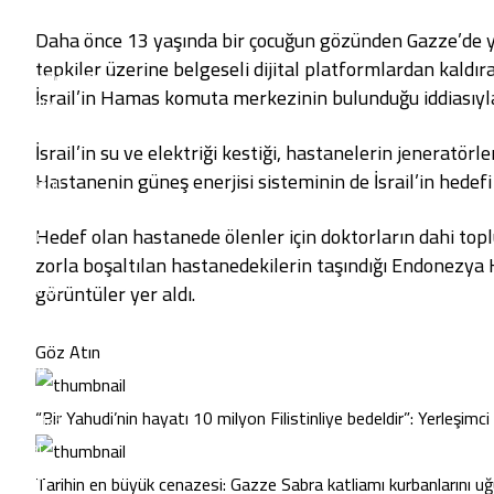
Malatya
Daha önce 13 yaşında bir çocuğun gözünden Gazze’de ya
Manisa
tepkiler üzerine belgeseli dijital platformlardan kaldı
Kahramanmaraş
İsrail’in Hamas komuta merkezinin bulunduğu iddiasıyl
Mardin
Muğla
İsrail’in su ve elektriği kestiği, hastanelerin jeneratörl
Muş
Hastanenin güneş enerjisi sisteminin de İsrail’in hedefi
Nevşehir
Niğde
Hedef olan hastanede ölenler için doktorların dahi topl
Ordu
zorla boşaltılan hastanedekilerin taşındığı Endonezya Ha
Rize
Sakarya
görüntüler yer aldı.
Samsun
Siirt
Göz Atın
Sinop
Sivas
“Bir Yahudi’nin hayatı 10 milyon Filistinliye bedeldir”: Yerleşimci
Tekirdağ
Tokat
Trabzon
Tarihin en büyük cenazesi: Gazze Sabra katliamı kurbanlarını uğ