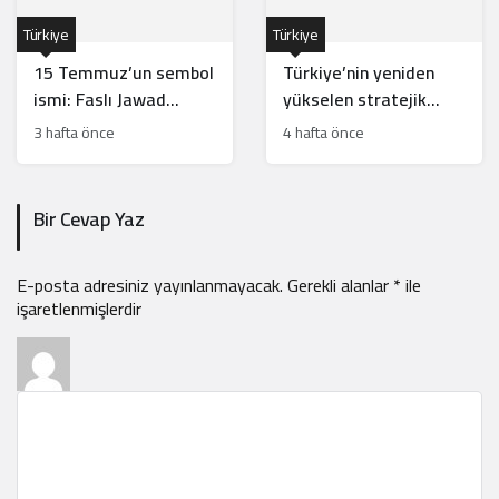
Türkiye
Türkiye
15 Temmuz’un sembol
Türkiye’nin yeniden
ismi: Faslı Jawad
yükselen stratejik
Merroun’un hikayesi
hamleleri İsrail’i
3 hafta önce
4 hafta önce
rahatsız ediyor
Bir Cevap Yaz
E-posta adresiniz yayınlanmayacak.
Gerekli alanlar
*
ile
işaretlenmişlerdir