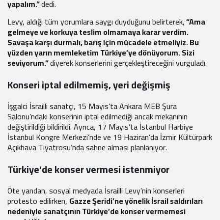
yapalım.”
dedi.
Levy, aldığı tüm yorumlara saygı duyduğunu belirterek,
“Ama
gelmeye ve korkuya teslim olmamaya karar verdim.
Savaşa karşı durmalı, barış için mücadele etmeliyiz. Bu
yüzden yarın memleketim Türkiye’ye dönüyorum. Sizi
seviyorum.”
diyerek konserlerini gerçekleştireceğini vurguladı.
Konseri iptal edilmemiş, yeri değişmiş
İşgalci İsrailli sanatçı, 15 Mayıs’ta Ankara MEB Şura
Salonu’ndaki konserinin iptal edilmediği ancak mekanının
değiştirildiği bildirildi. Ayrıca, 17 Mayıs’ta İstanbul Harbiye
İstanbul Kongre Merkezi’nde ve 19 Haziran’da İzmir Kültürpark
Açıkhava Tiyatrosu’nda sahne alması planlanıyor.
Türkiye’de konser vermesi istenmiyor
Öte yandan, sosyal medyada İsrailli Levy’nin konserleri
protesto edilirken,
Gazze Şeridi’ne yönelik İsrail saldırıları
nedeniyle sanatçının Türkiye’de konser vermemesi