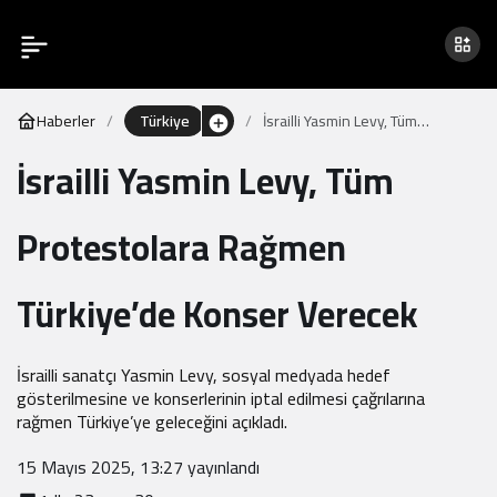
Haberler
Türkiye
İsrailli Yasmin Levy, Tüm
Protestolara Rağmen
İsrailli Yasmin Levy, Tüm
Türkiye’de Konser Verecek
Protestolara Rağmen
Türkiye’de Konser Verecek
İsrailli sanatçı Yasmin Levy, sosyal medyada hedef
gösterilmesine ve konserlerinin iptal edilmesi çağrılarına
rağmen Türkiye’ye geleceğini açıkladı.
15 Mayıs 2025, 13:27
yayınlandı