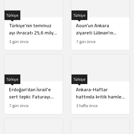
Türkiye
Türkiye
Türkiye’nin temmuz
Aoun’un Ankara
ayı ihracatı 25,6 milyar
ziyareti Lübnan’ın
dolarla rekor kırdı
güneyinde Türk
3 gün önce
7 gün önce
gücünün önünü açar
mı?
Türkiye
Türkiye
Erdoğan’dan İsrail’e
Ankara-Haftar
sert tepki: Faturayı
hattında kritik hamle:
tüm bölge ödüyor
Mısır için risk mi?
7 gün önce
3 hafta önce