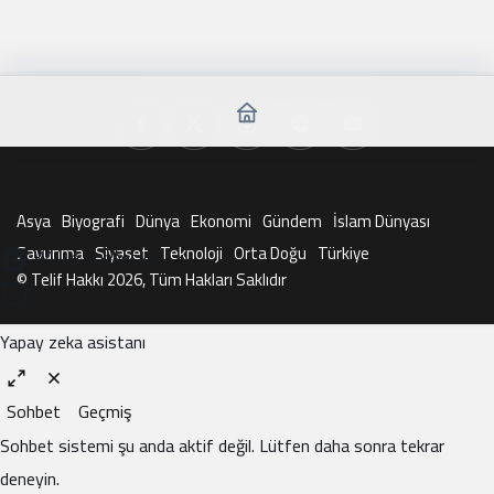
Asya
Biyografi
Dünya
Ekonomi
Gündem
İslam Dünyası
Savunma
Siyaset
Teknoloji
Orta Doğu
Türkiye
KAI ile Sohbet Et
© Telif Hakkı 2026, Tüm Hakları Saklıdır
Yapay zeka asistanı
Sohbet
Geçmiş
Sohbet sistemi şu anda aktif değil. Lütfen daha sonra tekrar
deneyin.