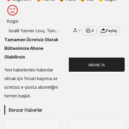
Kızgın
İsrailli Yasmin Levy, Tüm
0
Paylaş
Protestolara Rağmen
Tamamen Ücretsiz Olarak
Türkiye’de Konser Verecek
Bültenimize Abone
Olabilirsin
ABONE OL
Yeni haberlerden haberdar
olmak için fırsatı kaçırma ve
ücretsiz e-posta aboneliğini
hemen başlat.
Benzer Haberler