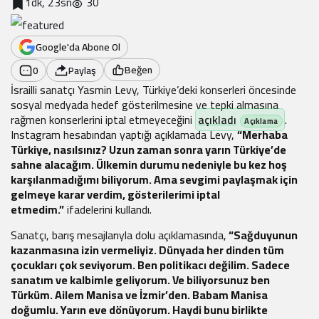
1dk, 23sn
30
Google'da Abone Ol
Beğen
0
Paylaş
İsrailli sanatçı Yasmin Levy, Türkiye’deki konserleri öncesinde
sosyal medyada hedef gösterilmesine ve tepki almasına
rağmen konserlerini iptal etmeyeceğini
açıkladı
.
Instagram hesabından yaptığı açıklamada Levy,
“Merhaba
Türkiye, nasılsınız? Uzun zaman sonra yarın Türkiye’de
sahne alacağım. Ülkemin durumu nedeniyle bu kez hoş
karşılanmadığımı biliyorum. Ama sevgimi paylaşmak için
gelmeye karar verdim, gösterilerimi iptal
etmedim.”
ifadelerini kullandı.
Sanatçı, barış mesajlarıyla dolu açıklamasında,
“Sağduyunun
kazanmasına izin vermeliyiz. Dünyada her dinden tüm
çocukları çok seviyorum. Ben politikacı değilim. Sadece
sanatım ve kalbimle geliyorum. Ve biliyorsunuz ben
Türküm. Ailem Manisa ve İzmir’den. Babam Manisa
doğumlu. Yarın eve dönüyorum. Haydi bunu birlikte