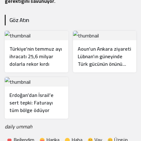
gerektiğini savunuyor.
Göz Atın
Türkiye’nin temmuz ayı
Aoun’un Ankara ziyareti
ihracatı 25,6 milyar
Lübnan’ın güneyinde
dolarla rekor kırdı
Türk gücünün önünü
açar mı?
Erdoğan’dan İsrail’e
sert tepki: Faturayı
tüm bölge ödüyor
daily ummah
Beğendim
Harika
Haha
Vay
Üzgün