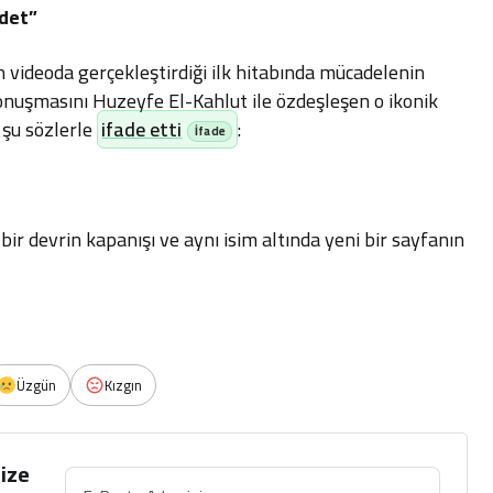
adet”
 videoda gerçekleştirdiği ilk hitabında mücadelenin
onuşmasını Huzeyfe El-Kahlut ile özdeşleşen o ikonik
ı şu sözlerle
ifade etti
:
bir devrin kapanışı ve aynı isim altında yeni bir sayfanın
Üzgün
Kızgın
ize