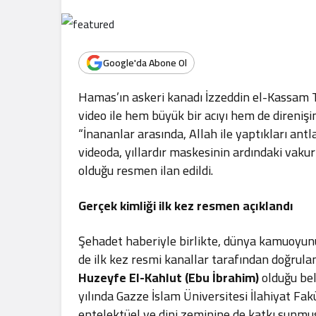
.
Google'da Abone Ol
Hamas’ın askeri kanadı İzzeddin el-Kassam T
video ile hem büyük bir acıyı hem de direnişi
“İnananlar arasında, Allah ile yaptıkları ant
videoda, yıllardır maskesinin ardındaki vaku
olduğu resmen ilan edildi.
Gerçek kimliği ilk kez resmen açıklandı
Şehadet haberiyle birlikte, dünya kamuoyunu
de ilk kez resmi kanallar tarafından doğrula
Huzeyfe El-Kahlut (Ebu İbrahim)
olduğu bel
yılında Gazze İslam Üniversitesi İlahiyat Fak
entelektüel ve dini zeminine de katkı sunmuş 