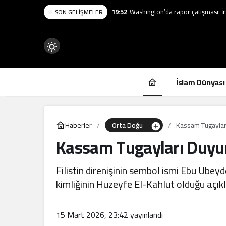
18:52
Afrika’da göçmen işçi sayısı 13 mil
SON GELIŞMELER
Mod
değiştir
İslam Dünyası
Haberler
Orta Doğu
Kassam Tugaylar
Kassam Tugayları Duyur
.
Filistin direnişinin sembol ismi Ebu Ubeyd
kimliğinin Huzeyfe El-Kahlut olduğu açıkl
15 Mart 2026, 23:42
yayınlandı