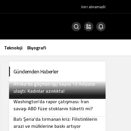
Veri alınamadı!
Teknoloji
Biyografi
Gündemden Haberler
Afrika’da göçmen işçi sayısı 13 milyona
2
ulaştı: Kadınlar azınlıkta!
Washington’da rapor çatışması: İran
3
savaşı ABD füze stoklarını tüketti mi?
Batı Şeria’da tırmanan kriz: Filistinlilerin
4
arazi ve mülklerine baskı artıyor