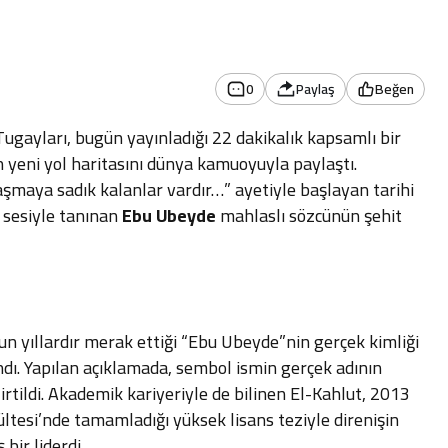
0
Paylaş
Beğen
ugayları, bugün yayınladığı 22 dakikalık kapsamlı bir
n yeni yol haritasını dünya kamuoyuyla paylaştı.
laşmaya sadık kalanlar vardır…” ayetiyle başlayan tarihi
r sesiyle tanınan
Ebu Ubeyde
mahlaslı sözcünün şehit
n yıllardır merak ettiği “Ebu Ubeyde”nin gerçek kimliği
ndı. Yapılan açıklamada, sembol ismin gerçek adının
irtildi. Akademik kariyeriyle de bilinen El-Kahlut, 2013
ültesi’nde tamamladığı yüksek lisans teziyle direnişin
bir liderdi.