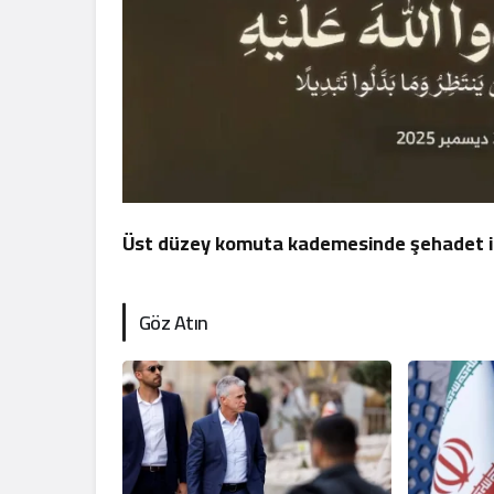
Üst düzey komuta kademesinde şehadet i
Göz Atın