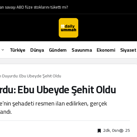
yona ulaştı: Kadınlar azınlıkta!
Türkiye
Dünya
Gündem
Savunma
Ekonomi
Siyaset
ı Duyurdu: Ebu Ubeyde Şehit Oldu
du: Ebu Ubeyde Şehit Oldu
e’nin şehadeti resmen ilan edilirken, gerçek
andı.
2dk, 0sn
25