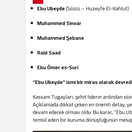
Ebu Ubeyde
(Sözcü – Huzeyfe El-Kahlut)
Muhammed Sinvar
Muhammed Şebane
Raid Saad
Ebu Ömer es-Suri
“Ebu Ubeyde” ismi bir miras olarak devredi
Kassam Tugayları, şehit liderin ardından söz
Açıklamada dikkat çeken en önemli detay, y
devam edecek olması oldu. Bu karar, “Ebu Ube
temsil eden bir kuruma dönüştüğünün mesajı