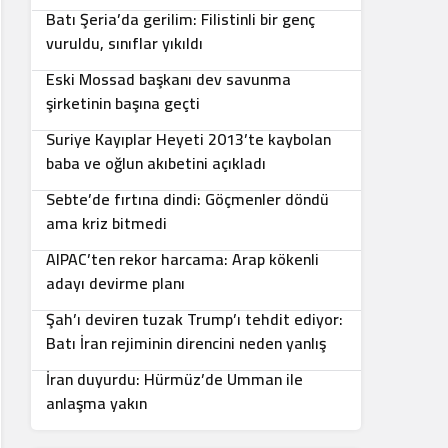
Batı Şeria’da gerilim: Filistinli bir genç
5
vuruldu, sınıflar yıkıldı
Eski Mossad başkanı dev savunma
6
şirketinin başına geçti
Suriye Kayıplar Heyeti 2013’te kaybolan
7
baba ve oğlun akıbetini açıkladı
Sebte’de fırtına dindi: Göçmenler döndü
8
ama kriz bitmedi
AIPAC’ten rekor harcama: Arap kökenli
9
adayı devirme planı
Şah’ı deviren tuzak Trump’ı tehdit ediyor:
10
Batı İran rejiminin direncini neden yanlış
anlıyor
İran duyurdu: Hürmüz’de Umman ile
anlaşma yakın