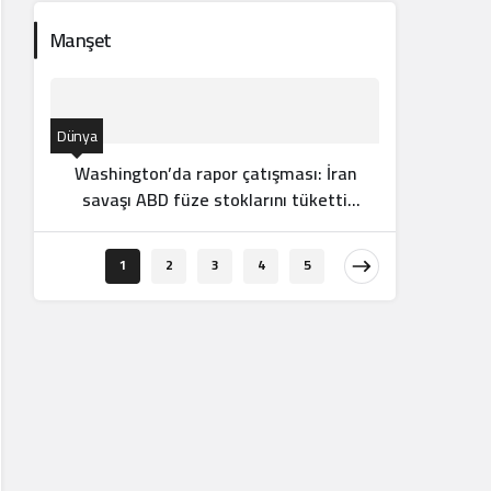
Manşet
Dünya
Washington’da rapor çatışması: İran
savaşı ABD füze stoklarını tüketti
mi?
Afrika
1
2
3
4
5
Afri
milyo