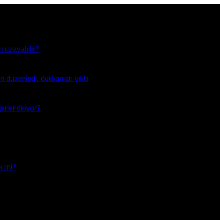
n uzayabilir?
n düzenledi, dükkanları yıktı
ğerlendiriyor?
ek mi?