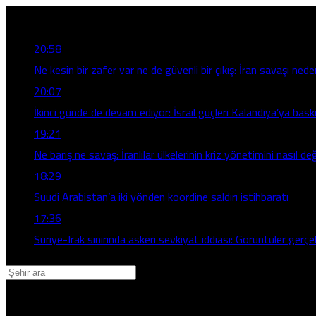
Son Gelişmeler
20:58
Ne kesin bir zafer var ne de güvenli bir çıkış: İran savaşı nede
20:07
İkinci günde de devam ediyor: İsrail güçleri Kalandiya’ya baskı
19:21
Ne barış ne savaş: İranlılar ülkelerinin kriz yönetimini nasıl de
18:29
Suudi Arabistan’a iki yönden koordine saldırı istihbaratı
17:36
Suriye-Irak sınırında askeri sevkiyat iddiası: Görüntüler gerç
Adana
Adıyaman