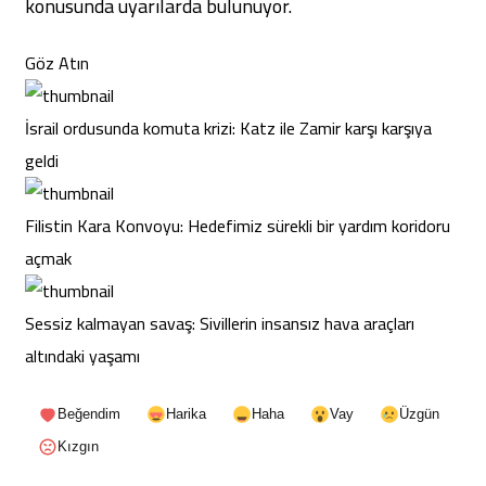
konusunda uyarılarda bulunuyor.
Göz Atın
İsrail ordusunda komuta krizi: Katz ile Zamir karşı karşıya
geldi
Filistin Kara Konvoyu: Hedefimiz sürekli bir yardım koridoru
açmak
Sessiz kalmayan savaş: Sivillerin insansız hava araçları
altındaki yaşamı
Beğendim
Harika
Haha
Vay
Üzgün
Kızgın