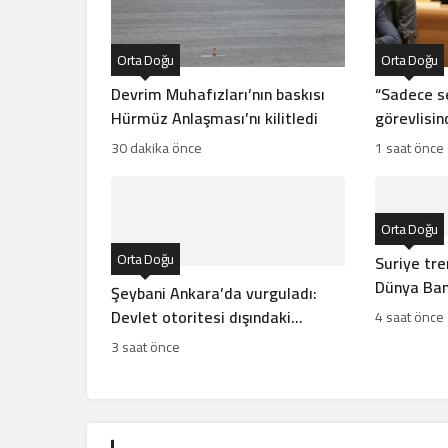
Orta Doğu
Orta Doğu
Devrim Muhafızları’nın baskısı
“Sadece se
Hürmüz Anlaşması’nı kilitledi
görevlisind
sızıntısı!
30 dakika önce
1 saat önce
Orta Doğu
Orta Doğu
Suriye tren
Dünya Bank
Şeybani Ankara’da vurguladı:
Devlet otoritesi dışındaki
4 saat önce
silahlar sonlandırılacak
3 saat önce