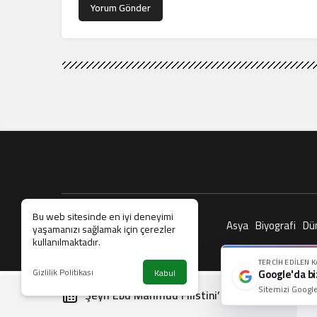
Yorum Gönder
Bu web sitesinde en iyi deneyimi
Asya
Biyografi
Dü
yaşamanızı sağlamak için çerezler
kullanılmaktadır.
TERCIH EDILEN 
Gizlilik Politikası
Kabul
Google'da bi
Sitemizi Google
Şeyh Ebu Mahmud Filistini’den İran’a Tepki: T