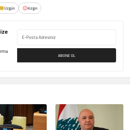
Üzgün
Kızgın
ize
çırma
ABONE OL