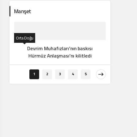
Manşet
Orta Doğu
Devrim Muhafızları’nın baskısı
Hürmüz Anlaşması’nı kilitledi
Orta Doğu
1
2
3
4
5
“Sad
görev