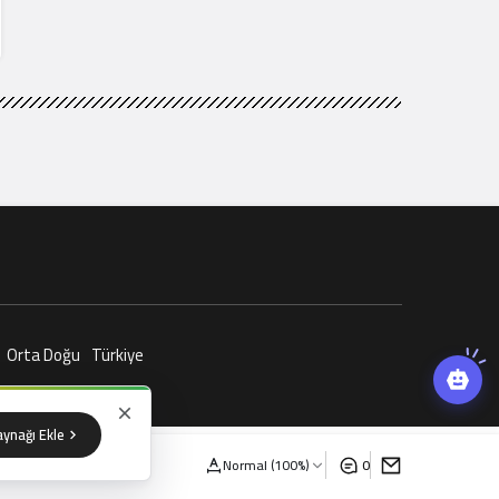
Orta Doğu
Türkiye
aynağı Ekle
Normal (100%)
0