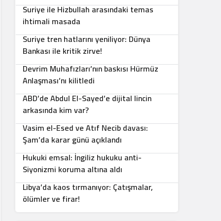
Suriye ile Hizbullah arasındaki temas
5
ihtimali masada
Suriye tren hatlarını yeniliyor: Dünya
6
Bankası ile kritik zirve!
Devrim Muhafızları’nın baskısı Hürmüz
7
Anlaşması’nı kilitledi
ABD’de Abdul El-Sayed’e dijital lincin
8
arkasında kim var?
Vasim el-Esed ve Atıf Necib davası:
9
Şam’da karar günü açıklandı
Hukuki emsal: İngiliz hukuku anti-
10
Siyonizmi koruma altına aldı
Libya’da kaos tırmanıyor: Çatışmalar,
ölümler ve firar!