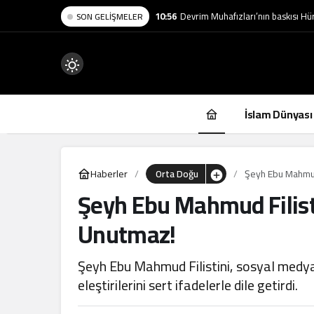
10:56
Devrim Muhafızları’nın baskısı Hür
SON GELIŞMELER
Mod
değiştir
İslam Dünyası
Haberler
Orta Doğu
Şeyh Ebu Mahmud 
Şeyh Ebu Mahmud Filisti
.
Unutmaz!
Şeyh Ebu Mahmud Filistini, sosyal medya
eleştirilerini sert ifadelerle dile getirdi.