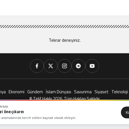
Tekrar deneyiniz.
nya
Ekonomi
Gündem
İslam Dünyası
Savunma
Siyaset
Teknoloji
© Telif Hakkı 2026, Tüm Hakları Saklıdır
KAYNAK
zi öne çıkarın
K
 aramalarında tercih edilen kaynak olarak ekleyin.
arih Unutmaz!