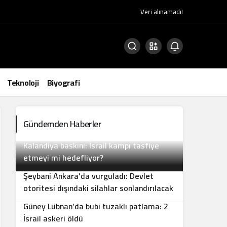
Veri alınamadı!
Teknoloji
Biyografi
Gündemden Haberler
Kalandiya baskını: İsrail kampı tasfiye
2
etmeyi mi hedefliyor?
Şeybani Ankara’da vurguladı: Devlet
3
otoritesi dışındaki silahlar sonlandırılacak
Güney Lübnan’da bubi tuzaklı patlama: 2
4
İsrail askeri öldü