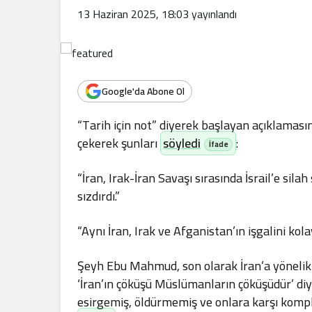
.
13 Haziran 2025, 18:03
yayınlandı
Google'da Abone Ol
“Tarih için not” diyerek başlayan açıklamasın
çekerek şunları
söyledi
:
“İran, Irak-İran Savaşı sırasında İsrail’e sila
sızdırdı.”
“Aynı İran, Irak ve Afganistan’ın işgalini kol
Şeyh Ebu Mahmud, son olarak İran’a yönelik
‘İran’ın çöküşü Müslümanların çöküşüdür’ d
esirgemiş, öldürmemiş ve onlara karşı kompl