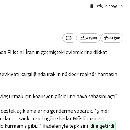
0dk, 35sn
15
0
Paylaş
Beğen
da Filistini, İran’ın geçmişteki eylemlerine dikkat
h sevkiyatı karşılığında Irak’ın nükleer reaktör haritasını
aylaştırmak için koalisyon güçlerine hava sahasını açtı.”
 destek açıklamalarına gönderme yaparak, “Şimdi
iyorlar — sanki İran bugüne kadar Müslümanları
o kurmamış gibi…” ifadeleriyle tepkisini
dile getirdi