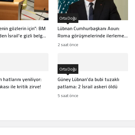
Orta Doğu
nin gözlerin için”: BM
Lübnan Cumhurbaşkanı Aoun:
en İsrail’e gizli belge
Roma görüşmelerinde ilerleme
kaydettik!
2 saat önce
Orta Doğu
 hatlarını yeniliyor:
Güney Lübnan’da bubi tuzaklı
ası ile kritik zirve!
patlama: 2 İsrail askeri öldü
5 saat önce