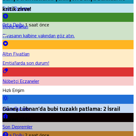
kritik zirve!
Puan Durumu
Orta Doğu
1 saat önce
Döviz Kurları
Piyasanın kalbine yakından göz atın.
Altın Fiyatları
Emtia'larda son durum!
Nöbetçi Eczaneler
Hızlı Erişim
Güney Lübnan’da bubi tuzaklı patlama: 2 İsrail
Hava Durumu
askeri öldü
Son Depremler
Orta Doğu
2 saat önce