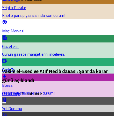
Kripto Paralar
Kripto para piyasalarında son durum!
Maç Merkezi
Gazeteler
Günün gazete manşetlerini inceleyin.
Canlı Tv
Vasim el-Esed ve Atıf Necib davası: Şam’da karar
günü açıklandı
Borsa
Hisse senetlerinde son durum!
Orta Doğu
3 saat önce
Yol Durumu