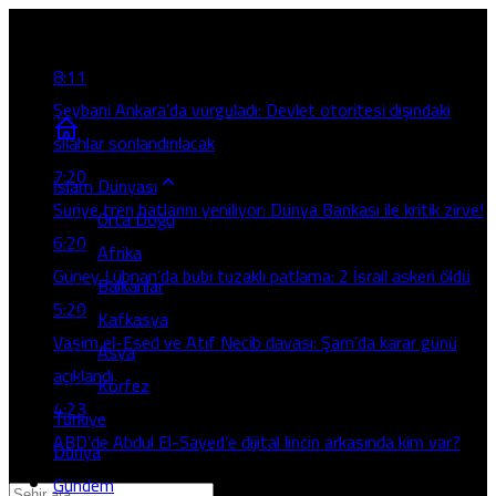
Son Gelişmeler
8:11
Şeybani Ankara’da vurguladı: Devlet otoritesi dışındaki
silahlar sonlandırılacak
7:20
İslam Dünyası
Suriye tren hatlarını yeniliyor: Dünya Bankası ile kritik zirve!
Orta Doğu
6:20
Afrika
Güney Lübnan’da bubi tuzaklı patlama: 2 İsrail askeri öldü
Balkanlar
5:20
Kafkasya
Vasim el-Esed ve Atıf Necib davası: Şam’da karar günü
Asya
açıklandı
Körfez
4:23
Türkiye
ABD’de Abdul El-Sayed’e dijital lincin arkasında kim var?
Dünya
Gündem