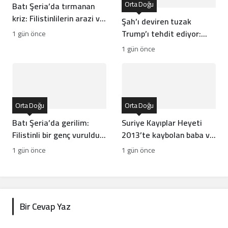
Orta Doğu
Batı Şeria’da tırmanan
kriz: Filistinlilerin arazi ve
Şah’ı deviren tuzak
mülklerine baskı artıyor
Trump’ı tehdit ediyor:
1 gün önce
Batı İran rejiminin
1 gün önce
direncini neden yanlış
anlıyor
Orta Doğu
Orta Doğu
Batı Şeria’da gerilim:
Suriye Kayıplar Heyeti
Filistinli bir genç vuruldu,
2013’te kaybolan baba ve
sınıflar yıkıldı
oğlun akıbetini açıkladı
1 gün önce
1 gün önce
Bir Cevap Yaz