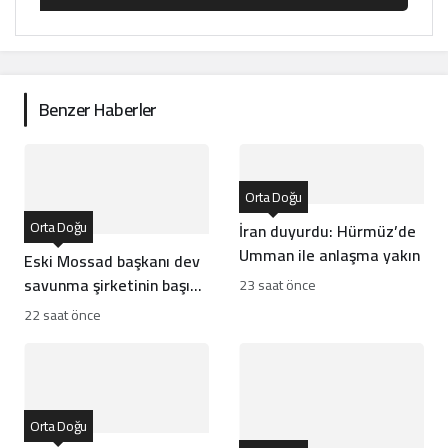
Benzer Haberler
Orta Doğu
Orta Doğu
İran duyurdu: Hürmüz’de
Umman ile anlaşma yakın
Eski Mossad başkanı dev
savunma şirketinin başına
23 saat önce
geçti
22 saat önce
Orta Doğu