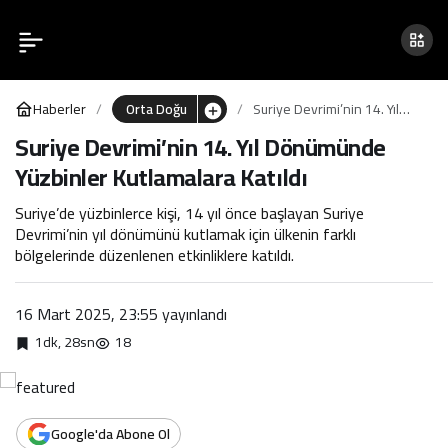
Suriye Devrimi’nin 14. Yıl
0
Dönümünde Yüzbinler
Haberler
Orta Doğu
Suriye Devrimi’nin 14. Yıl
Kutlamalara Katıldı
Dönümünde Yüzbinler
Suriye Devrimi’nin 14. Yıl Dönümünde
Kutlamalara Katıldı
Yüzbinler Kutlamalara Katıldı
Suriye’de yüzbinlerce kişi, 14 yıl önce başlayan Suriye
Devrimi’nin yıl dönümünü kutlamak için ülkenin farklı
bölgelerinde düzenlenen etkinliklere katıldı.
16 Mart 2025, 23:55
yayınlandı
1dk, 28sn
18
Google'da Abone Ol