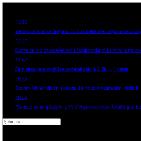
Son Gelişmeler
13:28
Yemen’de mucize doğum: Dördüz beklerken beşiz bebek düny
12:30
Gazze’de moloz operasyonu: İsrail soykırım kanıtlarını mı yo
11:42
Şam kırsalında otobüse bombalı saldırı: 2 ölü, 14 yaralı
10:56
Devrim Muhafızları’nın baskısı Hürmüz Anlaşması’nı kilitledi
10:06
“Sadece senin gözlerin için”: BM görevlisinden İsrail’e gizli bel
Adana
Adıyaman