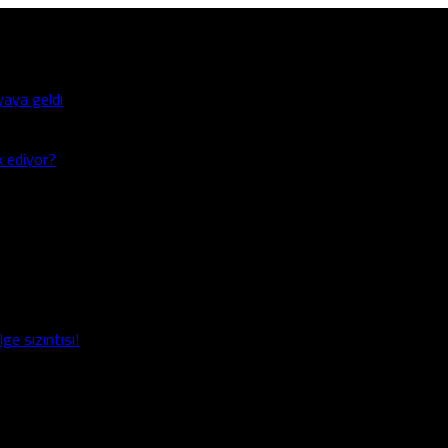
aya geldi
k ediyor?
ge sızıntısı!