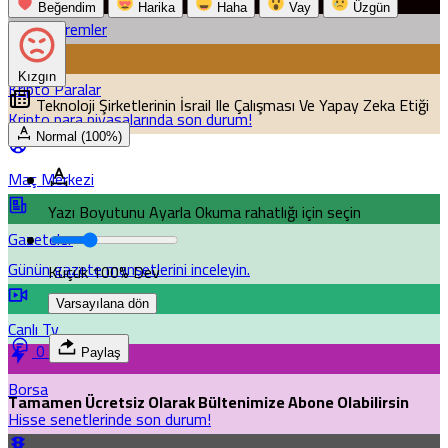
Beğendim
Harika
Haha
Vay
Üzgün
Son Depremler
Kızgın
Kripto Paralar
Teknoloji Şirketlerinin İsrail Ile Çalışması Ve Yapay Zeka Etiği
Kripto para piyasalarında son durum!
Normal (100%)
Maç Merkezi
Yazı Boyutunu Ayarla
Okuma rahatlığı için seçin
Gazeteler
Günün gazete manşetlerini inceleyin.
Küçük
100%
Dev
Varsayılana dön
Canlı Tv
0
Paylaş
Borsa
Tamamen Ücretsiz Olarak Bültenimize Abone Olabilirsin
Hisse senetlerinde son durum!