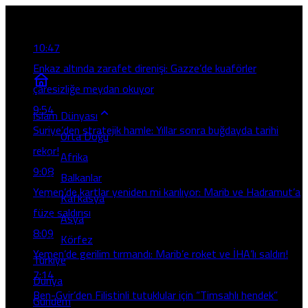
Son Gelişmeler
10:47
Enkaz altında zarafet direnişi: Gazze’de kuaförler
çaresizliğe meydan okuyor
9:54
İslam Dünyası
Suriye’den stratejik hamle: Yıllar sonra buğdayda tarihi
Orta Doğu
rekor!
Afrika
9:08
Balkanlar
Yemen’de kartlar yeniden mi karılıyor: Marib ve Hadramut’a
Kafkasya
füze saldırısı
Asya
8:09
Körfez
Yemen’de gerilim tırmandı: Marib’e roket ve İHA’lı saldırı!
Türkiye
7:14
Dünya
Ben-Gvir’den Filistinli tutuklular için “Timsahlı hendek”
Gündem