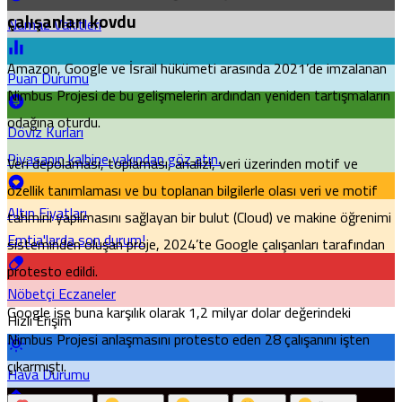
çalışanları kovdu
Namaz Vakitleri
Amazon, Google ve İsrail hükümeti arasında 2021’de imzalanan
Puan Durumu
Nimbus Projesi de bu gelişmelerin ardından yeniden tartışmaların
odağına oturdu.
Döviz Kurları
Piyasanın kalbine yakından göz atın.
Veri depolaması, toplaması, analizi, veri üzerinden motif ve
özellik tanımlaması ve bu toplanan bilgilerle olası veri ve motif
Altın Fiyatları
tahmini yapılmasını sağlayan bir bulut (Cloud) ve makine öğrenimi
Emtia'larda son durum!
sisteminden oluşan proje, 2024’te Google çalışanları tarafından
protesto edildi.
Nöbetçi Eczaneler
Google ise buna karşılık olarak 1,2 milyar dolar değerindeki
Hızlı Erişim
Nimbus Projesi anlaşmasını protesto eden 28 çalışanını işten
çıkarmıştı.
Hava Durumu