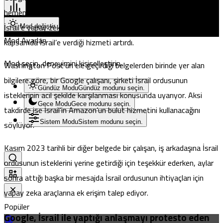
hemen ardından İsrail ordusuyla çalışmaya başladı. Amazon ile
İsrail’e yapay zeka sağlama konusunda yarışa giren şirket, bu
Mod değiştir
Mod Ayarları
kapsamda İsrail’e verdiği hizmeti artırdı.
Mod seçin, deneyimini kişiselleştirin.
Washington Post’un ele geçirdiği belgelerden birinde yer alan
bilgilere göre, bir Google çalışanı, şirketi İsrail ordusunun
Gündüz Modu
Gündüz modunu seçin.
isteklerinin acil şekilde karşılanması konusunda uyarıyor. Aksi
Gece Modu
Gece modunu seçin.
takdirde ise İsrail’in Amazon’un bulut hizmetini kullanacağını
söylüyor.
Sistem Modu
Sistem modunu seçin.
Kasım 2023 tarihli bir diğer belgede bir çalışan, iş arkadaşına İsrail
ordusunun isteklerini yerine getirdiği için teşekkür ederken, aylar
sonra attığı başka bir mesajda İsrail ordusunun ihtiyaçları için
yapay zeka araçlarına ek erişim talep ediyor.
Popüler
Google, İsrail ile yaptığı anlaşmayı protesto eden