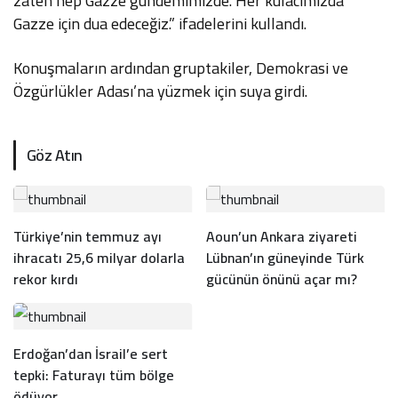
zaten hep Gazze gündemimizde. Her kulacımızda
Gazze için dua edeceğiz.” ifadelerini kullandı.
Konuşmaların ardından gruptakiler, Demokrasi ve
Özgürlükler Adası’na yüzmek için suya girdi.
Göz Atın
Türkiye’nin temmuz ayı
Aoun’un Ankara ziyareti
ihracatı 25,6 milyar dolarla
Lübnan’ın güneyinde Türk
rekor kırdı
gücünün önünü açar mı?
Erdoğan’dan İsrail’e sert
tepki: Faturayı tüm bölge
ödüyor