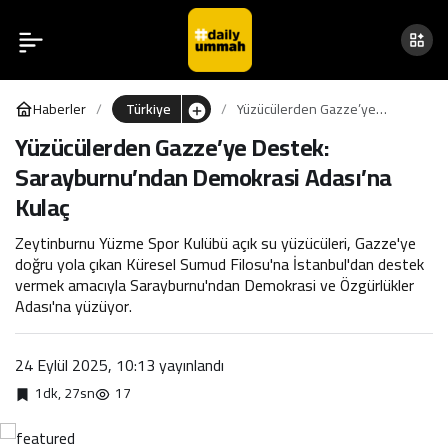
Yüzücülerden Gazze’ye
0
Destek: Sarayburnu’ndan
Haberler
Türkiye
Yüzücülerden Gazze’ye
Demokrasi Adası’na Kulaç
Destek: Sarayburnu’ndan
Yüzücülerden Gazze’ye Destek:
Demokrasi Adası’na Kulaç
Sarayburnu’ndan Demokrasi Adası’na
Kulaç
Zeytinburnu Yüzme Spor Kulübü açık su yüzücüleri, Gazze'ye
doğru yola çıkan Küresel Sumud Filosu'na İstanbul'dan destek
vermek amacıyla Sarayburnu'ndan Demokrasi ve Özgürlükler
Adası'na yüzüyor.
24 Eylül 2025, 10:13
yayınlandı
1dk, 27sn
17