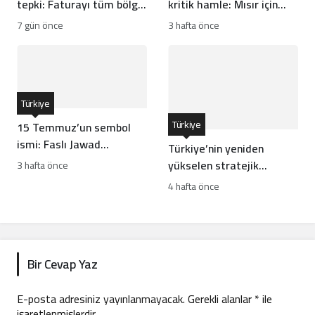
tepki: Faturayı tüm bölge
kritik hamle: Mısır için
ödüyor
risk mi?
7 gün önce
3 hafta önce
Türkiye
Türkiye
15 Temmuz’un sembol
ismi: Faslı Jawad
Türkiye’nin yeniden
Merroun’un hikayesi
yükselen stratejik
3 hafta önce
hamleleri İsrail’i rahatsız
4 hafta önce
ediyor
Bir Cevap Yaz
E-posta adresiniz yayınlanmayacak.
Gerekli alanlar
*
ile
işaretlenmişlerdir