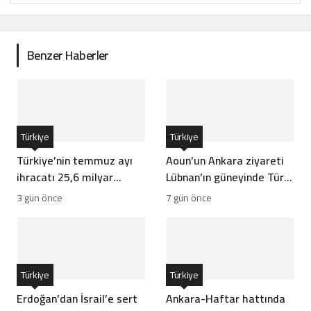
Benzer Haberler
Türkiye
Türkiye
Türkiye’nin temmuz ayı
Aoun’un Ankara ziyareti
ihracatı 25,6 milyar
Lübnan’ın güneyinde Türk
dolarla rekor kırdı
gücünün önünü açar mı?
3 gün önce
7 gün önce
Türkiye
Türkiye
Erdoğan’dan İsrail’e sert
Ankara-Haftar hattında