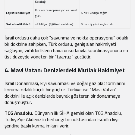
Karabağ
Kıtalararası operasyon ve ikmal
Lojistik Kabiliyet
Sınırlı ve dışa bağımlı
gücü
Seferberlik Gücü
~2 Milyon (Eğitimli yedekler)
Sınırlı iş gücü kaybı riski
İsrail ordusu daha çok “savunma ve nokta operasyonu” odaklı
bir doktrine sahipken; Türk ordusu, geniş alan hakimiyeti
sağlayan, zırhlı birliklerin hava unsurlarıyla koordinasyonunu en
üst düzeyde yöneten bir “taarruz” gücüdür.
4. Mavi Vatan: Denizlerdeki Mutlak Hakimiyet
İsrail Donanması, kıyı savunması ve doğal gaz platformlarını
koruma odaklı küçük bir güçtür. Türkiye ise “Mavi Vatan”
doktrini ile açık denizlerde bayrak gösteren bir donanmaya
dönüşmüştür.
TCG Anadolu:
Dünyanın ilk SİHA gemisi olan TCG Anadolu,
Türkiye’ye Akdeniz’in herhangi bir noktasından İsrail’in kıyı
şeridine baskı kurma imkanı verir.