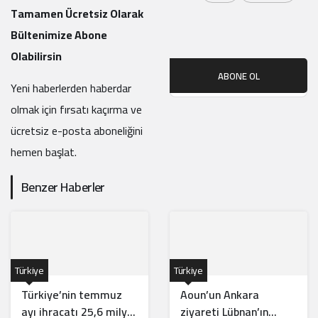
Neden İsrail’den Daha
Tamamen Ücretsiz Olarak
Güçlü?
Bültenimize Abone
Olabilirsin
ABONE OL
Yeni haberlerden haberdar
olmak için fırsatı kaçırma ve
ücretsiz e-posta aboneliğini
hemen başlat.
Benzer Haberler
Türkiye
Türkiye
Türkiye’nin temmuz
Aoun’un Ankara
ayı ihracatı 25,6 milyar
ziyareti Lübnan’ın