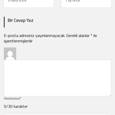
3 hafta önce
1 ay önce
rahatsız ediyor
Bir Cevap Yaz
E-posta adresiniz yayınlanmayacak.
Gerekli alanlar
*
ile
işaretlenmişlerdir
Yorumunuz
*
0
/30 karakter