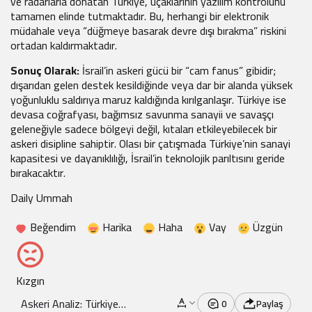
ve radarlarla donatan Türkiye, uçaklarının yazılım kontrolünü
tamamen elinde tutmaktadır. Bu, herhangi bir elektronik
müdahale veya “düğmeye basarak devre dışı bırakma” riskini
ortadan kaldırmaktadır.
Sonuç Olarak:
İsrail’in askeri gücü bir “cam fanus” gibidir;
dışarıdan gelen destek kesildiğinde veya dar bir alanda yüksek
yoğunluklu saldırıya maruz kaldığında kırılganlaşır. Türkiye ise
devasa coğrafyası, bağımsız savunma sanayii ve savaşçı
geleneğiyle sadece bölgeyi değil, kıtaları etkileyebilecek bir
askeri disipline sahiptir. Olası bir çatışmada Türkiye’nin sanayi
kapasitesi ve dayanıklılığı, İsrail’in teknolojik parıltısını geride
bırakacaktır.
Daily Ummah
Beğendim
Harika
Haha
Vay
Üzgün
Kızgın
Askeri Analiz: Türkiye
0
Paylaş