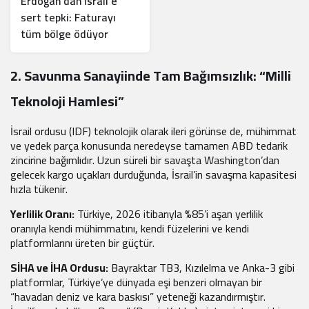
Erdoğan’dan İsrail’e
sert tepki: Faturayı
tüm bölge ödüyor
2. Savunma Sanayiinde Tam Bağımsızlık: “Milli
Teknoloji Hamlesi”
İsrail ordusu (IDF) teknolojik olarak ileri görünse de, mühimmat
ve yedek parça konusunda neredeyse tamamen ABD tedarik
zincirine bağımlıdır. Uzun süreli bir savaşta Washington’dan
gelecek kargo uçakları durduğunda, İsrail’in savaşma kapasitesi
hızla tükenir.
Yerlilik Oranı:
Türkiye, 2026 itibarıyla %85’i aşan yerlilik
oranıyla kendi mühimmatını, kendi füzelerini ve kendi
platformlarını üreten bir güçtür.
SİHA ve İHA Ordusu:
Bayraktar TB3, Kızılelma ve Anka-3 gibi
platformlar, Türkiye’ye dünyada eşi benzeri olmayan bir
“havadan deniz ve kara baskısı” yeteneği kazandırmıştır.