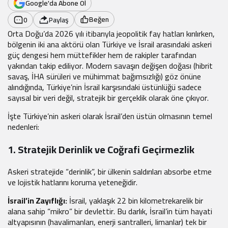
Google'da Abone Ol
Beğen
0
Paylaş
Orta Doğu’da 2026 yılı itibarıyla jeopolitik fay hatları kırılırken,
bölgenin iki ana aktörü olan Türkiye ve İsrail arasındaki askeri
güç dengesi hem müttefikler hem de rakipler tarafından
yakından takip ediliyor. Modern savaşın değişen doğası (hibrit
savaş, İHA sürüleri ve mühimmat bağımsızlığı) göz önüne
alındığında, Türkiye’nin İsrail karşısındaki üstünlüğü sadece
sayısal bir veri değil, stratejik bir gerçeklik olarak öne çıkıyor.
İşte Türkiye’nin askeri olarak İsrail’den üstün olmasının temel
nedenleri:
1. Stratejik Derinlik ve Coğrafi Geçirmezlik
Askeri stratejide “derinlik”, bir ülkenin saldırıları absorbe etme
ve lojistik hatlarını koruma yeteneğidir.
İsrail’in Zayıflığı:
İsrail, yaklaşık 22 bin kilometrekarelik bir
alana sahip “mikro” bir devlettir. Bu darlık, İsrail’in tüm hayati
altyapısının (havalimanları, enerji santralleri, limanlar) tek bir