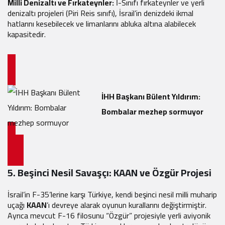
Milli Denizaltı ve Fırkateynler:
İ-Sınıfı fırkateynler ve yerli
denizaltı projeleri (Piri Reis sınıfı), İsrail’in denizdeki ikmal
hatlarını kesebilecek ve limanlarını abluka altına alabilecek
kapasitedir.
İHH Başkanı Bülent Yıldırım:
Bombalar mezhep sormuyor
5. Beşinci Nesil Savaşçı: KAAN ve Özgür Projesi
İsrail’in F-35’lerine karşı Türkiye, kendi beşinci nesil milli muharip
uçağı
KAAN
’ı devreye alarak oyunun kurallarını değiştirmiştir.
Ayrıca mevcut F-16 filosunu “Özgür” projesiyle yerli aviyonik