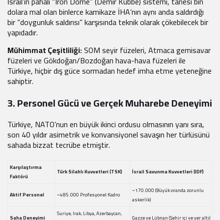
İsrail’in pahalı “Iron Dome” (Demir Kubbe) sistemi, tanesi bin
dolara mal olan binlerce kamikaze İHA’nın aynı anda saldırdığı
bir “doygunluk saldırısı” karşısında teknik olarak çökebilecek bir
yapıdadır.
Mühimmat Çeşitliliği:
SOM seyir füzeleri, Atmaca gemisavar
füzeleri ve Gökdoğan/Bozdoğan hava-hava füzeleri ile
Türkiye, hiçbir dış güce sormadan hedef imha etme yeteneğine
sahiptir.
3. Personel Gücü ve Gerçek Muharebe Deneyimi
Türkiye, NATO’nun en büyük ikinci ordusu olmasının yanı sıra,
son 40 yıldır asimetrik ve konvansiyonel savaşın her türlüsünü
sahada bizzat tecrübe etmiştir.
Karşılaştırma
Türk Silahlı Kuvvetleri (TSK)
İsrail Savunma Kuvvetleri (IDF)
Faktörü
~170.000 (Büyük oranda zorunlu
Aktif Personel
~485.000 Profesyonel Kadro
askerlik)
Suriye, Irak, Libya, Azerbaycan,
Saha Deneyimi
Gazze ve Lübnan (Şehir içi ve yer altı)