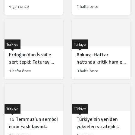
dolarla rekor kırdı
güneyinde Türk
4 gün önce
1 hafta önce
gücünün önünü açar
mı?
Türkiye
Türkiye
Erdoğan’dan İsrail’e
Ankara-Haftar
sert tepki: Faturayı
hattında kritik hamle:
tüm bölge ödüyor
Mısır için risk mi?
1 hafta önce
3 hafta önce
Türkiye
Türkiye
15 Temmuz’un sembol
Türkiye’nin yeniden
ismi: Faslı Jawad
yükselen stratejik
Merroun’un hikayesi
hamleleri İsrail’i