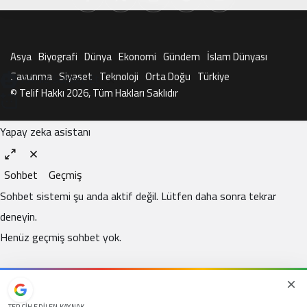
Asya
Biyografi
Dünya
Ekonomi
Gündem
İslam Dünyası
Savunma
Siyaset
Teknoloji
Orta Doğu
Türkiye
KAI ile Sohbet Et
© Telif Hakkı 2026, Tüm Hakları Saklıdır
Yapay zeka asistanı
Sohbet
Geçmiş
Sohbet sistemi şu anda aktif değil. Lütfen daha sonra tekrar
deneyin.
Henüz geçmiş sohbet yok.
TERCIH EDILEN KAYNAK