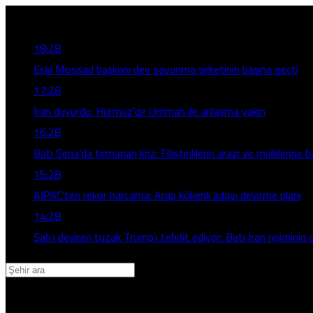
Son Gelişmeler
18:28
Eski Mossad başkanı dev savunma şirketinin başına geçti
17:28
İran duyurdu: Hürmüz’de Umman ile anlaşma yakın
16:28
Batı Şeria’da tırmanan kriz: Filistinlilerin arazi ve mülklerine b
15:28
AIPAC’ten rekor harcama: Arap kökenli adayı devirme planı
14:28
Şah’ı deviren tuzak Trump’ı tehdit ediyor: Batı İran rejiminin d
Adana
Adıyaman