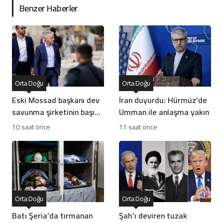
Benzer Haberler
Orta Doğu
Orta Doğu
Eski Mossad başkanı dev
İran duyurdu: Hürmüz’de
savunma şirketinin başına
Umman ile anlaşma yakın
geçti
10 saat önce
11 saat önce
Orta Doğu
Orta Doğu
Batı Şeria’da tırmanan
Şah’ı deviren tuzak