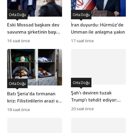
Orta Doğu
Orta Doğu
Eski Mossad başkanı dev
İran duyurdu: Hürmüz’de
savunma şirketinin başına
Umman ile anlaşma yakın
geçti
16 saat önce
17 saat önce
Orta Doğu
Orta Doğu
Şah’ı deviren tuzak
Batı Şeria’da tırmanan
Trump’ı tehdit ediyor:
kriz: Filistinlilerin arazi ve
Batı İran rejiminin
mülklerine baskı artıyor
20 saat önce
18 saat önce
direncini neden yanlış
anlıyor