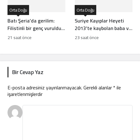
Orta Doğu
Orta Doğu
Batı Şeria’da gerilim:
Suriye Kayıplar Heyeti
Filistinli bir genç vuruldu,
2013’te kaybolan baba ve
sınıflar yıkıldı
oğlun akıbetini açıkladı
21 saat önce
23 saat önce
Bir Cevap Yaz
E-posta adresiniz yayınlanmayacak.
Gerekli alanlar
*
ile
işaretlenmişlerdir