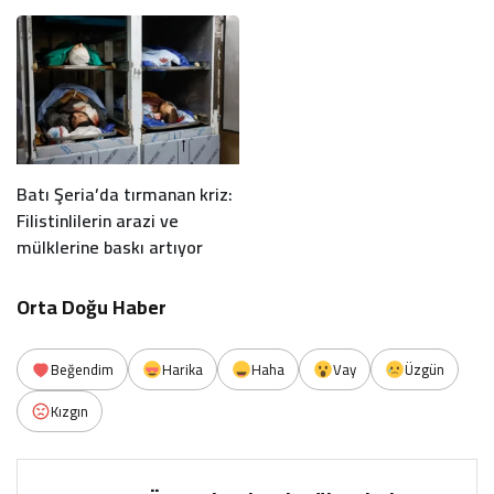
Batı Şeria’da tırmanan kriz:
Filistinlilerin arazi ve
mülklerine baskı artıyor
Orta Doğu Haber
Beğendim
Harika
Haha
Vay
Üzgün
Kızgın