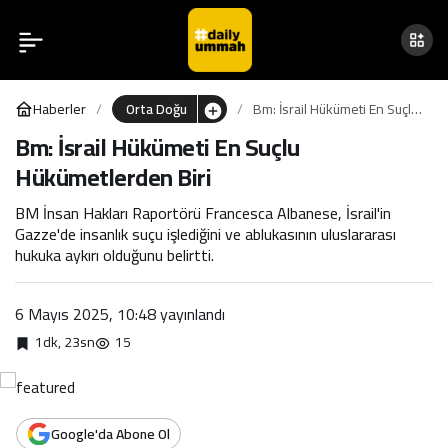
Bm: İsrail Hükümeti En
0
Suçlu Hükümetlerden Biri
Haberler
Orta Doğu
Bm: İsrail Hükümeti En Suçlu
Hükümetlerden Biri
Bm: İsrail Hükümeti En Suçlu
Hükümetlerden Biri
BM İnsan Hakları Raportörü Francesca Albanese, İsrail'in
Gazze'de insanlık suçu işlediğini ve ablukasının uluslararası
hukuka aykırı olduğunu belirtti.
6 Mayıs 2025, 10:48
yayınlandı
1dk, 23sn
15
Google'da Abone Ol