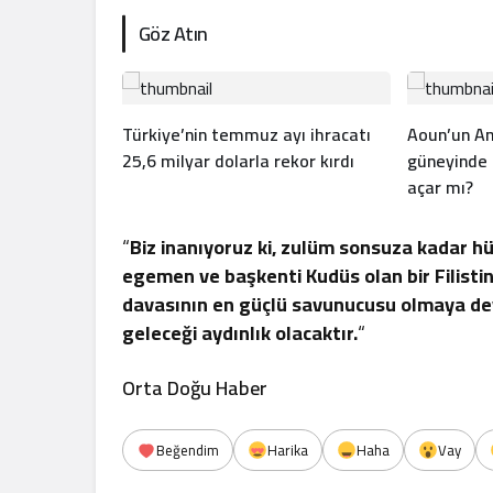
Göz Atın
Türkiye’nin temmuz ayı ihracatı
Aoun’un An
25,6 milyar dolarla rekor kırdı
güneyinde
açar mı?
“
Biz inanıyoruz ki, zulüm sonsuza kadar h
egemen ve başkenti Kudüs olan bir Filistin 
davasının en güçlü savunucusu olmaya deva
geleceği aydınlık olacaktır.
“
Orta Doğu Haber
Beğendim
Harika
Haha
Vay