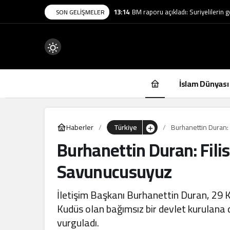
13:14
BM raporu açıkladı: Suriyelilerin 
SON GELIŞMELER
Mod
değiştir
İslam Dünyası
Haberler
Türkiye
Burhanettin Duran: 
Burhanettin Duran: Fili
.
Savunucusuyuz
İletişim Başkanı Burhanettin Duran, 29 K
Kudüs olan bağımsız bir devlet kurulana de
vurguladı.