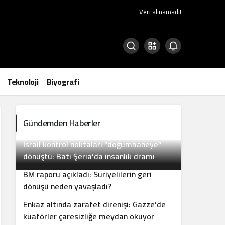
Veri alınamadı!
Teknoloji
Biyografi
Gündemden Haberler
İsrail kontrol noktaları “doğumhaneye”
2
dönüştü: Batı Şeria’da insanlık dramı
BM raporu açıkladı: Suriyelilerin geri
3
dönüşü neden yavaşladı?
Enkaz altında zarafet direnişi: Gazze’de
4
kuaförler çaresizliğe meydan okuyor