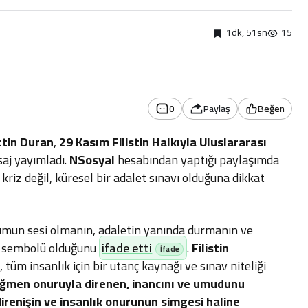
1dk, 51sn
15
0
Paylaş
Beğen
tin Duran
,
29 Kasım Filistin Halkıyla Uluslararası
saj yayımladı.
NSosyal
hesabından yaptığı paylaşımda
kriz değil, küresel bir adalet sınavı olduğuna dikkat
umun sesi olmanın, adaletin yanında durmanın ve
ir sembolü olduğunu
ifade etti
.
Filistin
 tüm insanlık için bir utanç kaynağı ve sınav niteliği
ğmen onuruyla direnen, inancını ve umudunu
 direnişin ve insanlık onurunun simgesi haline