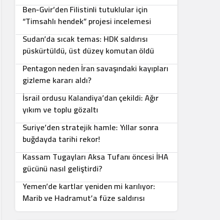
Ben-Gvir’den Filistinli tutuklular için
5
“Timsahlı hendek” projesi incelemesi
Sudan’da sıcak temas: HDK saldırısı
6
püskürtüldü, üst düzey komutan öldü
Pentagon neden İran savaşındaki kayıpları
7
gizleme kararı aldı?
İsrail ordusu Kalandiya’dan çekildi: Ağır
8
yıkım ve toplu gözaltı
Suriye’den stratejik hamle: Yıllar sonra
9
buğdayda tarihi rekor!
Kassam Tugayları Aksa Tufanı öncesi İHA
10
gücünü nasıl geliştirdi?
Yemen’de kartlar yeniden mi karılıyor:
Marib ve Hadramut’a füze saldırısı