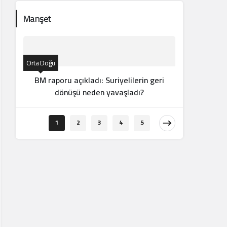
Manşet
Orta Doğu
BM raporu açıkladı: Suriyelilerin geri
dönüşü neden yavaşladı?
Orta Doğu
1
2
3
4
5
“do