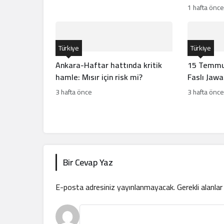
gücünün ö
1 hafta önce
Türkiye
Türkiye
Ankara-Haftar hattında kritik
15 Temmuz
hamle: Mısır için risk mi?
Faslı Jaw
3 hafta önce
3 hafta önce
Bir Cevap Yaz
E-posta adresiniz yayınlanmayacak.
Gerekli alanla