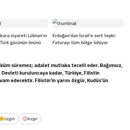
kara ziyareti Lübnan’ın
Erdoğan’dan İsrail’e sert tepki:
 Türk gücünün önünü
Faturayı tüm bölge ödüyor
üküm süremez; adalet mutlaka tecelli eder. Bağımsız,
Devleti kuruluncaya kadar, Türkiye, Filistin
m edecektir. Filistin’in yarını özgür, Kudüs’ün
Üzgün
Kızgın