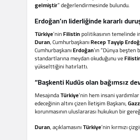
gelmiştir
” değerlendirmesinde bulundu.
Erdoğan
’ın liderliğinde kararlı duru
Türkiye
‘nin
Filistin
politikasının temelinde i
Duran
, Cumhurbaşkanı
Recep Tayyip Erdo
Cumhurbaşkanı
Erdoğan
‘ın “Dünya beşten b
standartlarına meydan okuduğunu ve
Filisti
yükselttiğini hatırlattı.
“Başkenti
Kudüs
olan bağımsız dev
Mesajında
Türkiye
‘nin hem insani yardımla
edeceğinin altını çizen İletişim Başkanı,
Gaz
korunmasının uluslararası hukukun bir gere
Duran
, açıklamasını
Türkiye
‘nin kırmızı çiz