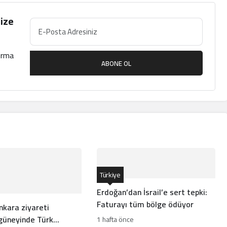
ize
çırma
ABONE OL
Türkiye
Erdoğan’dan İsrail’e sert tepki:
Faturayı tüm bölge ödüyor
nkara ziyareti
 güneyinde Türk
1 hafta önce