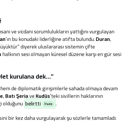
ş
nsani ve vicdani sorumlulukların yattığını vurgulayan
ğan
’ın bu konudaki liderliğine atıfta bulundu.
Duran
,
üyüktür” diyerek uluslararası sistemin çifte
n
halkının sesi olmayan küresel düzene karşı en gür sesi
let kurulana dek…”
r hem de diplomatik girişimlerle sahada olmaya devam
ze
,
Batı Şeria
ve
Kudüs
‘teki sivillerin haklarının
ği olduğunu
belirtti
.
gisini bir kez daha vurgulayarak şu sözlerle tamamladı: