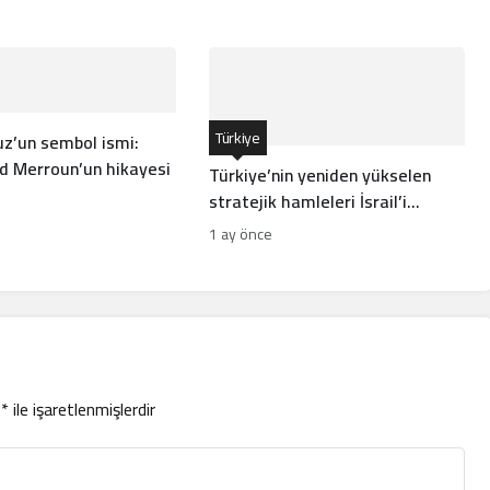
nünü açar mı?
Türkiye
’un sembol ismi:
ad Merroun’un hikayesi
Türkiye’nin yeniden yükselen
stratejik hamleleri İsrail’i
rahatsız ediyor
1 ay önce
r
*
ile işaretlenmişlerdir