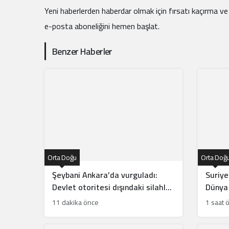
Yeni haberlerden haberdar olmak için fırsatı kaçırma ve
e-posta aboneliğini hemen başlat.
Benzer Haberler
Orta Doğu
Orta Doğ
Şeybani Ankara’da vurguladı:
Suriye
Devlet otoritesi dışındaki silahlar
Dünya 
sonlandırılacak
11 dakika önce
1 saat 