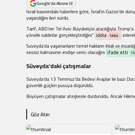
.
Google'da Abone Ol
İsrail basınındaki haberlere göre, İsrail’in Gazze’de d
yaşandığını ileri sürdü.
Tarif, ABD’nin Tel Aviv Büyükelçisi aracılığıyla Trump’a i
yönelik saldırılar gerçekleştirdiğini”
iddia
ederek
Suveyda’da yaşananların temel hakların ihlali ve insanlı
sessiz kalmasının endişe verici olacağını
ifade etti
⁠Süveyda’daki çatışmalar
Süveyda’da 13 Temmuz’da Bedevi Araplar ile bazı Dürzi 
güvenlik güçleri pusuya düşürüldü.
Büyüyen çatışmalar ateşkesle durduruldu. Ancak Hikmet
Göz Atın