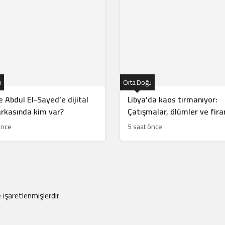
u
Orta Doğu
 Abdul El-Sayed’e dijital
Libya’da kaos tırmanıyor:
 arkasında kim var?
Çatışmalar, ölümler ve fira
önce
5 saat önce
e işaretlenmişlerdir