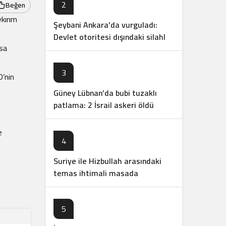
2
Beğen
ykırım
Şeybani Ankara’da vurguladı:
Devlet otoritesi dışındaki silahlar
usa
sonlandırılacak
3
D’nin
Güney Lübnan’da bubi tuzaklı
patlama: 2 İsrail askeri öldü
e
4
Suriye ile Hizbullah arasındaki
temas ihtimali masada
5