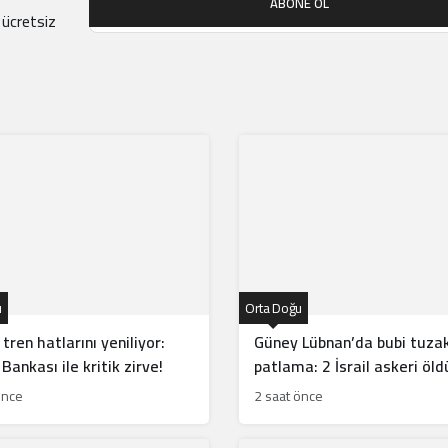
ABONE OL
 ücretsiz
u
Orta Doğu
 tren hatlarını yeniliyor:
Güney Lübnan’da bubi tuzak
Bankası ile kritik zirve!
patlama: 2 İsrail askeri öld
önce
2 saat önce