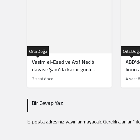
Orta Doğu
Orta Doğ
Vasim el-Esed ve Atıf Necib
ABD’de
davası: Şam’da karar günü
lincin
açıklandı
3 saat önce
4 saat 
Bir Cevap Yaz
E-posta adresiniz yayınlanmayacak.
Gerekli alanlar
*
il