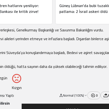
tren hatlarını yeniliyor:
Güney Lübnan’da bubi tuzakl
ankası ile kritik zirve!
patlama: 2 İsrail askeri öldü
erleşkesi, Genelkurmay Başkanlığı ve Savunma Bakanlığını vurdu.
i aileleri yerinden etmeye ve infazlara başladı. Dışardan binlerce aşi
ini Süveyda’ya konuşlandırmaya başladı, Bedevi ve aşiret savaşçılar
nin öldüğü, hatta sayının daha da yüksek olabileceği tahmin ediliyor.
zgün
Kızgın
ısı Yaptı
Normal (100%)
0
lirsin