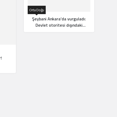
Orta Doğu
Orta Doğ
Şeybani Ankara’da vurguladı:
S
Devlet otoritesi dışındaki
yeni
silahlar sonlandırılacak
r!