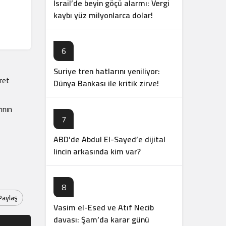
İsrail’de beyin göçü alarmı: Vergi
ı
kaybı yüz milyonlarca dolar!
6
Suriye tren hatlarını yeniliyor:
ret
Dünya Bankası ile kritik zirve!
ının
7
ABD’de Abdul El-Sayed’e dijital
lincin arkasında kim var?
8
Paylaş
Vasim el-Esed ve Atıf Necib
davası: Şam’da karar günü