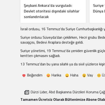
Şeybani Ankara’da vurguladı:
Suriye 
Devlet otoritesi dışındaki silahlar
Dünya B
sonlandırılacak
İsrail ordusu, 16 Temmuz’da Suriye Cumhurbaşkanlığı y
Suriye ordusu Süveyda’dan çekilirken, Hecri grubu Bedev
savaşçısı, Bedevi Araplara desteğe geldi.
Suriye yönetimi, 19 Temmuz’da yeniden güvenlik güçler
kentten çıkmasını sağladı.
13 Temmuz’dan bu yana silahlı ya da sivil yüzlerce kişi
Beğendim
Harika
Haha
Vay
Ü
Dürzi Lider, Abd Başkanına Dürzileri Koruma Çağr
Tamamen Ücretsiz Olarak Bültenimize Abone Olabi