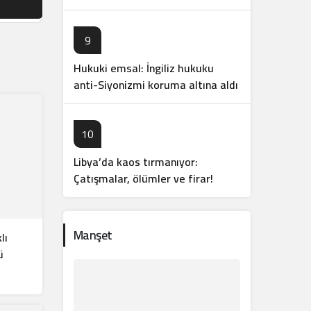
açıklandı
9
Hukuki emsal: İngiliz hukuku
anti-Siyonizmi koruma altına aldı
10
Libya’da kaos tırmanıyor:
Çatışmalar, ölümler ve firar!
Manşet
lı
ü