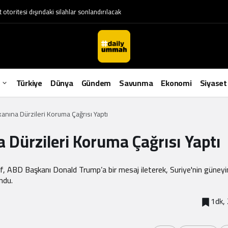
otoritesi dışındaki silahlar sonlandırılacak
Türkiye
Dünya
Gündem
Savunma
Ekonomi
Siyaset
kanına Dürzileri Koruma Çağrısı Yaptı
a Dürzileri Koruma Çağrısı Yaptı
if, ABD Başkanı Donald Trump’a bir mesaj ileterek, Suriye'nin güneyi
ndu.
1dk,