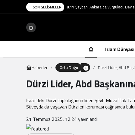
8:11
Şeybani Ankara’da vurguladı: Devlet 
SON GELIŞMELER
Mod
değiştir
İslam Dünyası
Haberler
Orta Doğu
Dürzi Lider, Abd Baş
Dürzi Lider, Abd Başkanın
.
İsrail’deki Dürzi topluluğunun lideri Şeyh Muvaffak Tar
Süveyda’da yaşayan Dürzileri koruması çağrısında bulu
21 Temmuz 2025, 12:24
yayınlandı