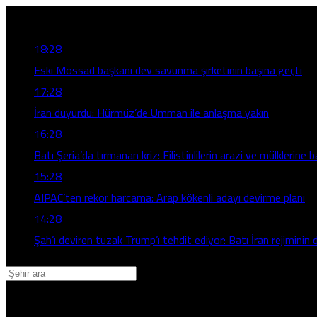
Son Gelişmeler
18:28
Eski Mossad başkanı dev savunma şirketinin başına geçti
17:28
İran duyurdu: Hürmüz’de Umman ile anlaşma yakın
16:28
Batı Şeria’da tırmanan kriz: Filistinlilerin arazi ve mülklerine b
15:28
AIPAC’ten rekor harcama: Arap kökenli adayı devirme planı
14:28
Şah’ı deviren tuzak Trump’ı tehdit ediyor: Batı İran rejiminin d
Adana
Adıyaman