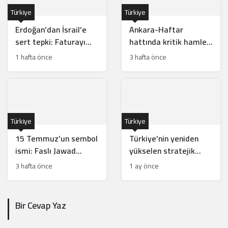
Türkiye
Türkiye
Erdoğan’dan İsrail’e
Ankara-Haftar
sert tepki: Faturayı
hattında kritik hamle:
tüm bölge ödüyor
Mısır için risk mi?
1 hafta önce
3 hafta önce
Türkiye
Türkiye
15 Temmuz’un sembol
Türkiye’nin yeniden
ismi: Faslı Jawad
yükselen stratejik
Merroun’un hikayesi
hamleleri İsrail’i
3 hafta önce
1 ay önce
rahatsız ediyor
Bir Cevap Yaz