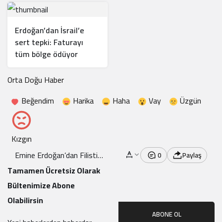
Erdoğan’dan İsrail’e
sert tepki: Faturayı
tüm bölge ödüyor
Orta Doğu Haber
Beğendim
Harika
Haha
Vay
Üzgün
Kızgın
Emine Erdoğan’dan Filistin
0
Paylaş
Mesajı: Bu Bir Vicdan
Tamamen Ücretsiz Olarak
Gereğidir
Bültenimize Abone
Olabilirsin
ABONE OL