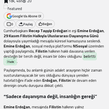
1dk, 4sn
20
Google'da Abone Ol
Beğen
0
Paylaş
Cumhurbaşkanı
Recep Tayyip Erdoğan
‘ın eşi
Emine Erdoğan
,
29 Kasım Filistin Halkıyla Uluslararası Dayanışma Günü
dolayısıyla yayımladığı mesajda küresel kamuoyuna seslendi.
Emine Erdoğan
, sosyal medya platformu
NSosyal
üzerinden
yaptığı paylaşımda,
Filistin
halkının haklı davasına verilen
desteğin bir tercih değil, insani bir ödev olduğunu
belirtti
.
Paylaşımında, bu anlamlı günün adalet arayışının hiçbir zaman
susturulamayacak bir ses olduğunu dünyaya yeniden
hatırlattığını ifade eden
Erdoğan
,
Filistin
‘de devam eden
direnişin onurlu duruşuna dikkat çekti.
“Sadece dayanışma değil, insanlığın gereği”
Emine Erdoğan
, mesajında
Filistin
halkının yalnız