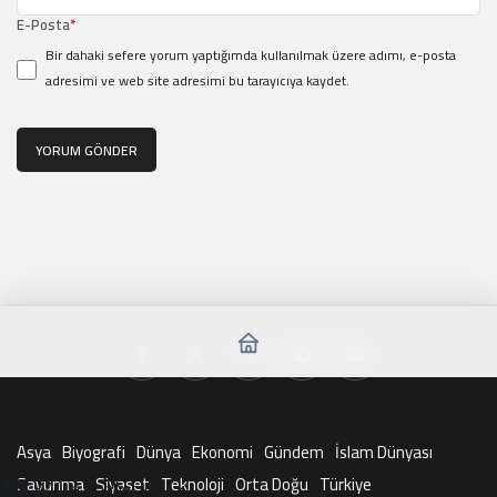
E-Posta
*
Bir dahaki sefere yorum yaptığımda kullanılmak üzere adımı, e-posta
adresimi ve web site adresimi bu tarayıcıya kaydet.
YORUM GÖNDER
Asya
Biyografi
Dünya
Ekonomi
Gündem
İslam Dünyası
Savunma
Siyaset
Teknoloji
Orta Doğu
Türkiye
KAI ile Sohbet Et