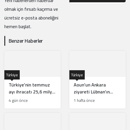
Yeni haberlerden haberdar
olmak için fırsatı kaçırma ve
ücretsiz e-posta aboneliğini
hemen başlat.
Benzer Haberler
Türkiye
Türkiye
Türkiye’nin temmuz
Aoun’un Ankara
ayı ihracatı 25,6 milyar
ziyareti Lübnan’ın
dolarla rekor kırdı
güneyinde Türk
4 gün önce
1 hafta önce
gücünün önünü açar
mı?