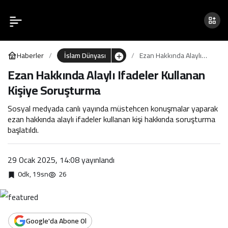
Ezan Hakkında Alaylı
0
Ifadeler Kullanan Kişiye
Haberler
İslam Dünyası
Ezan Hakkında Alaylı
Soruşturma
Ifadeler Kullanan Kişiye
Ezan Hakkında Alaylı Ifadeler Kullanan
Soruşturma
Kişiye Soruşturma
Sosyal medyada canlı yayında müstehcen konuşmalar yaparak
ezan hakkında alaylı ifadeler kullanan kişi hakkında soruşturma
başlatıldı.
29 Ocak 2025, 14:08
yayınlandı
0dk, 19sn
26
Google'da Abone Ol