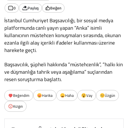
0
Paylaş
Beğen
İstanbul Cumhuriyet Başsavcılığı, bir sosyal medya
platformunda canlı yayın yapan “Anka” isimli
kullanıcının müstehcen konuşmaları sırasında, okunan
ezanla ilgili alay içerikli ifadeler kullanması üzerine
harekete geçti.
Başsavcılık, şüpheli hakkında “müstehcenlik”, “halkı kin
ve düşmanlığa tahrik veya aşağılama” suçlarından
resen soruşturma başlattı.
Beğendim
Harika
Haha
Vay
Üzgün
Kızgın