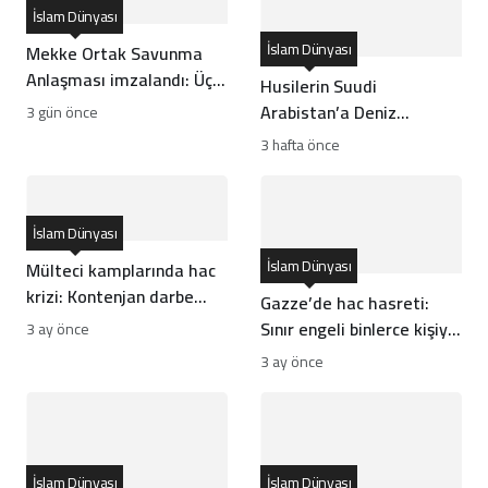
İslam Dünyası
İslam Dünyası
Mekke Ortak Savunma
Anlaşması imzalandı: Üç
Husilerin Suudi
ülkeden tarihi ittifak
Arabistan’a Deniz
3 gün önce
Ambargosu ve
3 hafta önce
Seferberlik İlanı Ne
Anlama Geliyor?
İslam Dünyası
İslam Dünyası
Mülteci kamplarında hac
krizi: Kontenjan darbe
Gazze’de hac hasreti:
vurdu
Sınır engeli binlerce kişiyi
3 ay önce
vurdu
3 ay önce
İslam Dünyası
İslam Dünyası