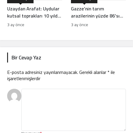
Uzaydan Arafat: Uydular
Gazze’nin tarım
kutsal toprakları 10 yılda
arazilerinin yüzde 86’sı
nasıl görüntüledi?
tahrip oldu
3 ay önce
3 ay önce
Bir Cevap Yaz
E-posta adresiniz yayınlanmayacak.
Gerekli alanlar
*
ile
işaretlenmişlerdir