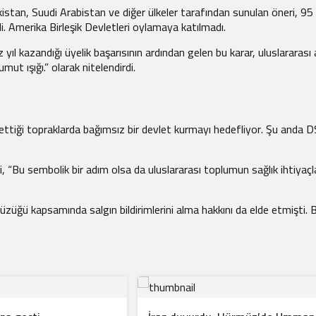
istan, Suudi Arabistan ve diğer ülkeler tarafından sunulan öneri, 95 l
i. Amerika Birleşik Devletleri oylamaya katılmadı.
miz yıl kazandığı üyelik başarısının ardından gelen bu karar, uluslara
mut ışığı.” olarak nitelendirdi.
 ettiği topraklarda bağımsız bir devlet kurmayı hedefliyor. Şu anda DSÖ
hi, “Bu sembolik bir adım olsa da uluslararası toplumun sağlık ihti
üzüğü kapsamında salgın bildirimlerini alma hakkını da elde etmişti. B