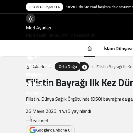
18:28
Eski Mossad başkanı dev savunma ş
SON GELIŞMELER
Mod
Mod Ayarları
değiştir
Mod seçin, deneyimini kişiselleştirin.
İslam Dünyası
Gündüz
Modu
Gündüz
Gece
Haberler
Orta Doğu
Filistin Bayrağı Ilk
modunu
Modu
Gece
Sistem
Filistin Bayrağı Ilk Kez 
seçin.
modunu
Modu
Sistem
seçin.
modunu
Filistin, Dünya Sağlık Örgütü'nde (DSÖ) bayrağını dalga
seçin.
26 Mayıs 2025, 14:15
yayınlandı
Google'da Abone Ol