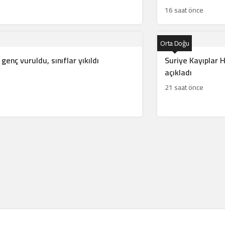
16 saat önce
Orta Doğu
r genç vuruldu, sınıflar yıkıldı
Suriye Kayıplar 
açıkladı
21 saat önce