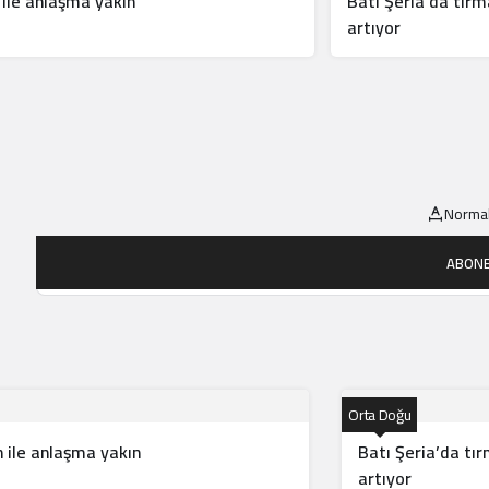
ile anlaşma yakın
Batı Şeria’da tırma
artıyor
Normal
ABONE
Orta Doğu
ile anlaşma yakın
Batı Şeria’da tır
artıyor