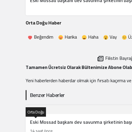
Eski Mossad başkanı dev savunma şirketinin başı
Orta Doğu Haber
Beğendim
Harika
Haha
Vay
Ü
Filistin Bayr
Tamamen Ücretsiz Olarak Bültenimize Abone Olabi
Yeni haberlerden haberdar olmak için fırsatı kaçırma v
Benzer Haberler
Orta Doğu
Eski Mossad başkanı dev savunma şirketinin başı
14 saat önce