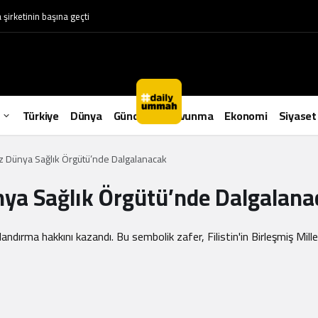
irketinin başına geçti
Türkiye
Dünya
Gündem
Savunma
Ekonomi
Siyaset
 Kez Dünya Sağlık Örgütü’nde Dalgalanacak
Dünya Sağlık Örgütü’nde Dalgalan
landırma hakkını kazandı. Bu sembolik zafer, Filistin'in Birleşmiş Mil