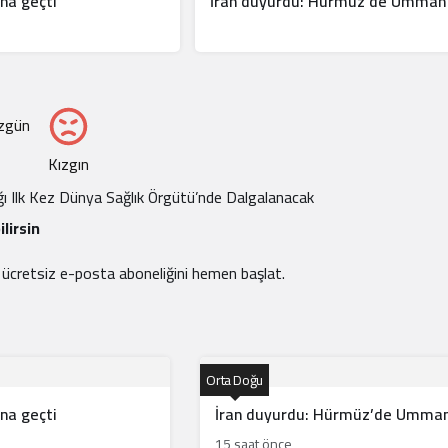
na geçti
İran duyurdu: Hürmüz’de Umman 
zgün
Kızgın
ağı Ilk Kez Dünya Sağlık Örgütü’nde Dalgalanacak
lirsin
e ücretsiz e-posta aboneliğini hemen başlat.
Orta Doğu
na geçti
İran duyurdu: Hürmüz’de Umman 
15 saat önce