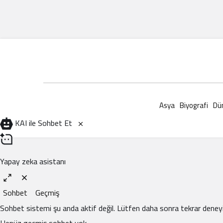
Asya
Biyografi
Dü
KAI ile Sohbet Et
Yapay zeka asistanı
Sohbet
Geçmiş
Sohbet sistemi şu anda aktif değil. Lütfen daha sonra tekrar deneyi
Henüz geçmiş sohbet yok.