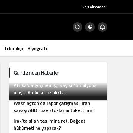
Veri alınamadı!
Teknoloji
Biyografi
Gündemden Haberler
Afrika’da göçmen işçi sayısı 13 milyona
2
ulaştı: Kadınlar azınlıkta!
Washington’da rapor çatışması: İran
3
savaşı ABD füze stoklarını tüketti mi?
Irak’ta silah teslimine ret: Bağdat
4
hükümeti ne yapacak?