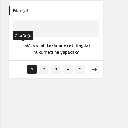
Manşet
Orta Doğu
Irak’ta silah teslimine ret: Bağdat
hükümeti ne yapacak?
Dünya
1
2
3
4
5
Washin
savaşı