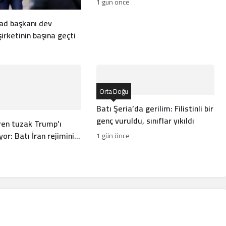
1 gün önce
ad başkanı dev
rketinin başına geçti
Orta Doğu
Batı Şeria’da gerilim: Filistinli bir
genç vuruldu, sınıflar yıkıldı
ren tuzak Trump’ı
yor: Batı İran rejiminin
1 gün önce
neden yanlış anlıyor