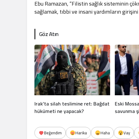
Ebu Ramazan, “Filistin sağlık sisteminin çök
sağlamak, tıbbi ve insani yardımların girişin
Göz Atın
Irak’ta silah teslimine ret: Bağdat
Eski Mossa
hükümeti ne yapacak?
savunma şi
Beğendim
Harika
Haha
Vay