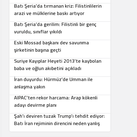
Batı Şeria’da tırmanan kriz: Filistinlilerin
5
arazi ve mülklerine baskı artıyor
Batı Şeria’da gerilim: Filistinli bir genç
6
vuruldu, sınıflar yıkıldı
Eski Mossad başkanı dev savunma
7
şirketinin başına geçti
Suriye Kayıplar Heyeti 2013’te kaybolan
8
baba ve oğlun akıbetini açıkladı
İran duyurdu: Hürmüz’de Umman ile
9
anlaşma yakın
AIPAC’ten rekor harcama: Arap kökenli
10
adayı devirme planı
Şah’ı deviren tuzak Trump’ı tehdit ediyor:
Batı İran rejiminin direncini neden yanlış
anlıyor