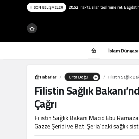
20:52
Irak’ta silah teslimine ret: Bağda
SON GELIŞMELER
Mod
değiştir
İslam Dünyası
Haberler
Orta Doğu
Filistin Sağlık B
Filistin Sağlık Bakanı’n
.
Çağrı
Filistin Sağlık Bakanı Macid Ebu Ramazan, 
Gazze Şeridi ve Batı Şeria'daki sağlık s