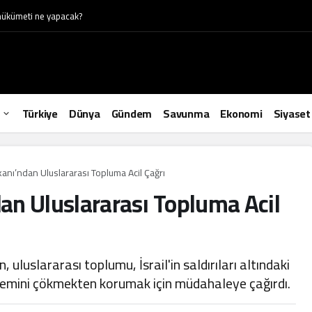
t hükümeti ne yapacak?
Türkiye
Dünya
Gündem
Savunma
Ekonomi
Siyaset
akanı’ndan Uluslararası Topluma Acil Çağrı
dan Uluslararası Topluma Acil
uluslararası toplumu, İsrail'in saldırıları altındaki
istemini çökmekten korumak için müdahaleye çağırdı.