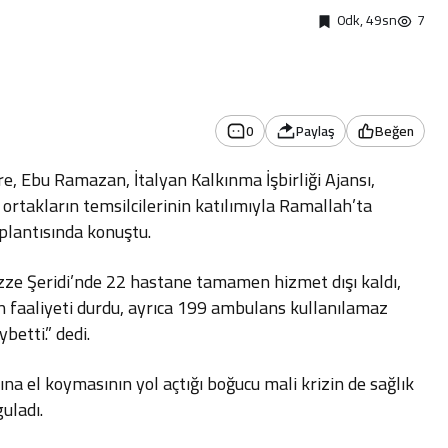
0dk, 49sn
7
0
Paylaş
Beğen
e, Ebu Ramazan, İtalyan Kalkınma İşbirliği Ajansı,
ortakların temsilcilerinin katılımıyla Ramallah’ta
plantısında konuştu.
azze Şeridi’nde 22 hastane tamamen hizmet dışı kaldı,
n faaliyeti durdu, ayrıca 199 ambulans kullanılamaz
betti.” dedi.
larına el koymasının yol açtığı boğucu mali krizin de sağlık
guladı.