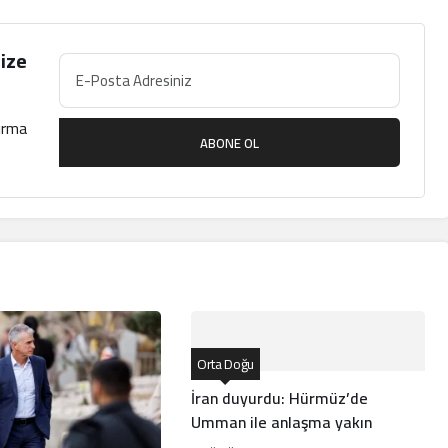
ize
çırma
ABONE OL
Orta Doğu
İran duyurdu: Hürmüz’de
Umman ile anlaşma yakın