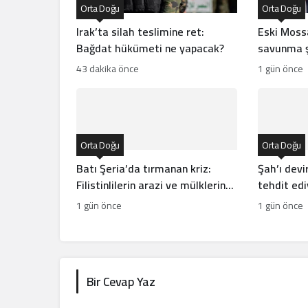
Orta Doğu
Orta Doğu
Irak’ta silah teslimine ret:
Eski Moss
Bağdat hükümeti ne yapacak?
savunma şi
43 dakika önce
1 gün önce
Orta Doğu
Orta Doğu
Batı Şeria’da tırmanan kriz:
Şah’ı devi
Filistinlilerin arazi ve mülklerine
tehdit edi
baskı artıyor
direncini 
1 gün önce
1 gün önce
Bir Cevap Yaz