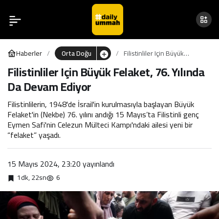
Filistinliler Için Büyük
0
Felaket, 76. Yılında Da
Haberler
Orta Doğu
Filistinliler Için Büyük
Devam Ediyor
Felaket, 76. Yılında Da
Filistinliler Için Büyük Felaket, 76. Yılında
Devam Ediyor
Da Devam Ediyor
Filistinlilerin, 1948'de İsrail'in kurulmasıyla başlayan Büyük
Felaket'in (Nekbe) 76. yılını andığı 15 Mayıs’ta Filistinli genç
Eymen Safi'nin Celezun Mülteci Kampı'ndaki ailesi yeni bir
“felaket” yaşadı.
15 Mayıs 2024, 23:20
yayınlandı
1dk, 22sn
6