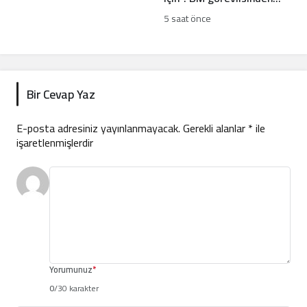
İsrail’e gizli belge
5 saat önce
sızıntısı!
Bir Cevap Yaz
E-posta adresiniz yayınlanmayacak.
Gerekli alanlar
*
ile
işaretlenmişlerdir
Yorumunuz
*
0
/30 karakter