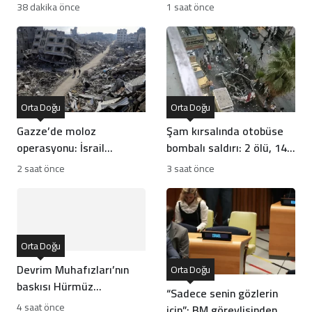
hafifletilmiş suçlama
bebek dünyaya geldi
38 dakika önce
1 saat önce
Orta Doğu
Orta Doğu
Gazze’de moloz
Şam kırsalında otobüse
operasyonu: İsrail
bombalı saldırı: 2 ölü, 14
soykırım kanıtlarını mı
yaralı
2 saat önce
3 saat önce
yok ediyor?
Orta Doğu
Devrim Muhafızları’nın
Orta Doğu
baskısı Hürmüz
“Sadece senin gözlerin
Anlaşması’nı kilitledi
4 saat önce
için”: BM görevlisinden