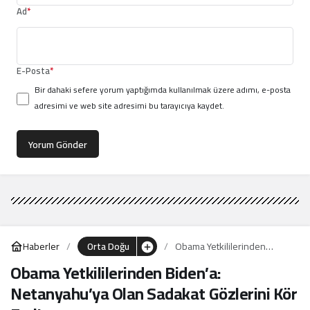
Ad
*
E-Posta
*
Bir dahaki sefere yorum yaptığımda kullanılmak üzere adımı, e-posta
adresimi ve web site adresimi bu tarayıcıya kaydet.
Yorum Gönder
Haberler
Orta Doğu
Obama Yetkililerinden
Biden’a: Netanyahu’ya Olan
Obama Yetkililerinden Biden’a:
Sadakat Gözlerini Kör Etti!
Netanyahu’ya Olan Sadakat Gözlerini Kör