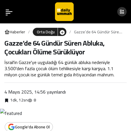
Obama Yetkililerinden
0
Paylaş
Biden’a: Netanyahu’ya
Haberler
Orta Doğu
Gazze’de 64 Gündür Süren
Olan Sadakat Gözlerini Kör
Abluka, Çocukları Ölüme
Gazze’de 64 Gündür Süren Abluka,
Sürüklüyor
Çocukları Ölüme Sürüklüyor
Etti!
İsrail'in Gazze'ye uyguladığı 64 günlük abluka nedeniyle
3.500'den fazla çocuk ölüm tehlikesiyle karşı karşıya. 1.1
milyon çocuk ise günlük temel gıda ihtiyacından mahrum.
4 Mayıs 2025, 14:56
yayınlandı
1dk, 12sn
8
Google'da Abone Ol