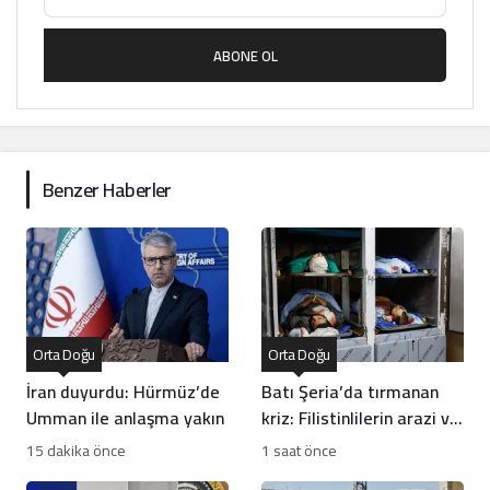
ABONE OL
Benzer Haberler
Orta Doğu
Orta Doğu
İran duyurdu: Hürmüz’de
Batı Şeria’da tırmanan
Umman ile anlaşma yakın
kriz: Filistinlilerin arazi ve
mülklerine baskı artıyor
15 dakika önce
1 saat önce