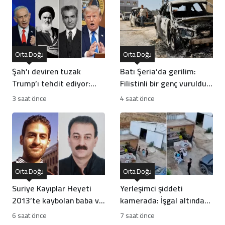
Orta Doğu
Orta Doğu
Şah’ı deviren tuzak
Batı Şeria’da gerilim:
Trump’ı tehdit ediyor:
Filistinli bir genç vuruldu,
Batı İran rejiminin
sınıflar yıkıldı
3 saat önce
4 saat önce
direncini neden yanlış
anlıyor
Orta Doğu
Orta Doğu
Suriye Kayıplar Heyeti
Yerleşimci şiddeti
2013’te kaybolan baba ve
kamerada: İşgal altındaki
oğlun akıbetini açıkladı
Batı Şeria’da çocuğa
6 saat önce
7 saat önce
silahlı saldırı