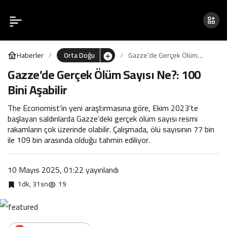
Gazze’de Gerçek Ölüm
0
Paylaş
Sayısı Ne?: 100 Bini Aşabilir
Haberler
Orta Doğu
Gazze’de Gerçek Ölüm
Sayısı Ne?: 100 Bini Aşabilir
Gazze’de Gerçek Ölüm Sayısı Ne?: 100
Bini Aşabilir
The Economist’in yeni araştırmasına göre, Ekim 2023’te
başlayan saldırılarda Gazze’deki gerçek ölüm sayısı resmi
rakamların çok üzerinde olabilir. Çalışmada, ölü sayısının 77 bin
ile 109 bin arasında olduğu tahmin ediliyor.
10 Mayıs 2025, 01:22
yayınlandı
1dk, 31sn
19