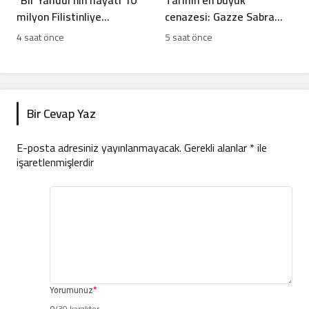
“Bir Yahudi’nin hayatı 10
Tarihin en büyük
milyon Filistinliye
cenazesi: Gazze Sabra
bedeldir”: Yerleşimci
katliamı kurbanlarını
4 saat önce
5 saat önce
avukatın sözleri infial
uğurluyor
yarattı
Bir Cevap Yaz
E-posta adresiniz yayınlanmayacak.
Gerekli alanlar
*
ile
işaretlenmişlerdir
Yorumunuz
*
0
/30 karakter