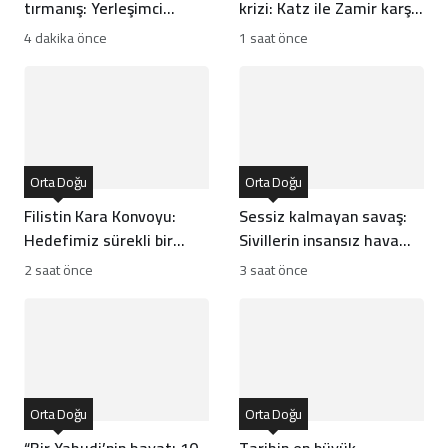
tırmanış: Yerleşimci
krizi: Katz ile Zamir karşı
şiddetinin ardındaki
karşıya geldi
4 dakika önce
1 saat önce
yapılar
Orta Doğu
Orta Doğu
Filistin Kara Konvoyu:
Sessiz kalmayan savaş:
Hedefimiz sürekli bir
Sivillerin insansız hava
yardım koridoru açmak
araçları altındaki yaşamı
2 saat önce
3 saat önce
Orta Doğu
Orta Doğu