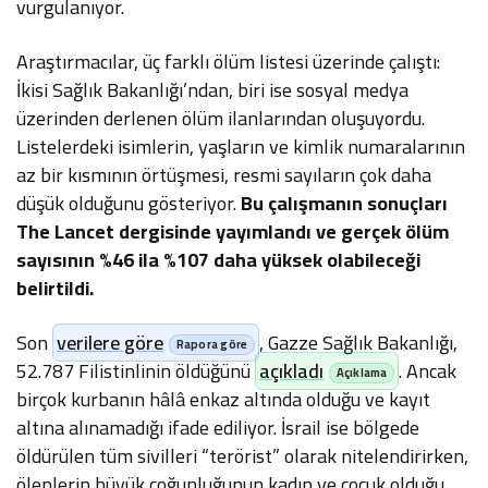
vurgulanıyor.
Araştırmacılar, üç farklı ölüm listesi üzerinde çalıştı:
İkisi Sağlık Bakanlığı’ndan, biri ise sosyal medya
üzerinden derlenen ölüm ilanlarından oluşuyordu.
Listelerdeki isimlerin, yaşların ve kimlik numaralarının
az bir kısmının örtüşmesi, resmi sayıların çok daha
düşük olduğunu gösteriyor.
Bu çalışmanın sonuçları
The Lancet dergisinde yayımlandı ve gerçek ölüm
sayısının %46 ila %107 daha yüksek olabileceği
belirtildi.
Son
verilere göre
, Gazze Sağlık Bakanlığı,
52.787 Filistinlinin öldüğünü
açıkladı
. Ancak
birçok kurbanın hâlâ enkaz altında olduğu ve kayıt
altına alınamadığı ifade ediliyor. İsrail ise bölgede
öldürülen tüm sivilleri “terörist” olarak nitelendirirken,
ölenlerin büyük çoğunluğunun kadın ve çocuk olduğu