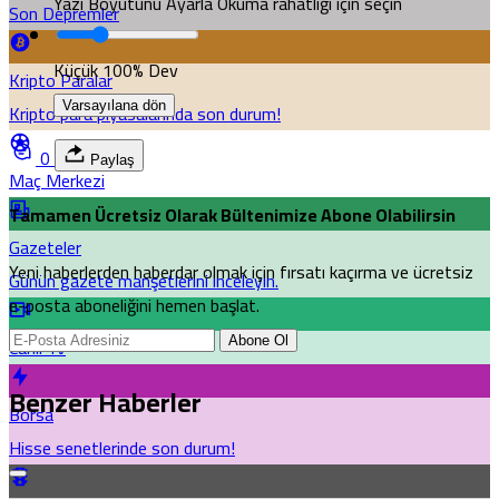
Yazı Boyutunu Ayarla
Okuma rahatlığı için seçin
Son Depremler
Küçük
100%
Dev
Kripto Paralar
Varsayılana dön
Kripto para piyasalarında son durum!
0
Paylaş
Maç Merkezi
Tamamen Ücretsiz Olarak Bültenimize Abone Olabilirsin
Gazeteler
Yeni haberlerden haberdar olmak için fırsatı kaçırma ve ücretsiz
Günün gazete manşetlerini inceleyin.
e-posta aboneliğini hemen başlat.
Canlı Tv
Abone Ol
Benzer Haberler
Borsa
Hisse senetlerinde son durum!