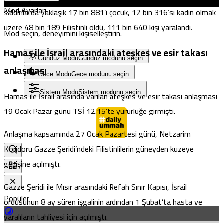
Mod Ayarları
saldırılarda yaklaşık 17 bin 881’i çocuk, 12 bin 316’sı kadın olmak
üzere 48 bin 189 Filistinli öldü, 111 bin 640 kişi yaralandı.
Mod seçin, deneyimini kişiselleştirin.
Hamas ile İsrail arasındaki ateşkes ve esir takası
Gündüz Modu
Gündüz modunu seçin.
anlaşması
Gece Modu
Gece modunu seçin.
Sistem Modu
Sistem modunu seçin.
Hamas ile İsrail arasında varılan ateşkes ve esir takası anlaşması
19 Ocak Pazar günü TSİ 12.15’te yürürlüğe girmişti.
Anlaşma kapsamında 27 Ocak Pazartesi günü, Netzarim
Koridoru Gazze Şeridi’ndeki Filistinlilerin güneyden kuzeye
geçişine açılmıştı.
Gazze Şeridi ile Mısır arasındaki Refah Sınır Kapısı, İsrail
Popüler
ordusunun 8 ay süren işgalinin ardından 1 Şubat’ta hasta ve
yaralıların tahliyesi için açılmıştı.