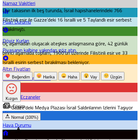
Namaz Vakitleri
Esir takasının ilk beş turunda, İsrail hapishanelerindeki 766
Filistinli esir ile Gazze’deki 16 İsrailli ve 5 Taylandlı esir serbest
Puan Durumu
bırakılmıştı.
Döviz Kurları
Üç aşamadan oluşacak ateşkes anlaşmasına göre, 42 günlük
Piyasanın kalbine yakından göz atın.
birinci aşamada toplam, 1900’ün üzerinde Filistinli esir ve 33
İsrailli esirin serbest bırakılması bekleniyor.
Altın Fiyatları
Emtia'larda son durum!
Beğendim
Harika
Haha
Vay
Üzgün
Nöbetçi Eczaneler
Kızgın
Hızlı Erişim
Gazze’deki Medya Plazası İsrail Saldırılarının Izlerini Taşıyor
Normal (100%)
Hava Durumu