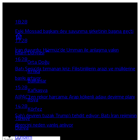
Son Gelişmeler
18:28
Eski Mossad başkanı dev savunma şirketinin başına geçti
17:28
İran duyurdu: Hürmüz’de Umman ile anlaşma yakın
İslam Dünyası
16:28
Orta Doğu
Batı Şeria’da tırmanan kriz: Filistinlilerin arazi ve mülklerine
Afrika
baskı artıyor
Balkanlar
15:28
Kafkasya
AIPAC’ten rekor harcama: Arap kökenli adayı devirme planı
Asya
14:28
Körfez
Şah’ı deviren tuzak Trump’ı tehdit ediyor: Batı İran rejiminin
Türkiye
direncini neden yanlış anlıyor
Dünya
Gündem