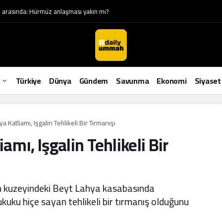
sı arasında: Hürmüz anlaşması yakın mı?
Türkiye
Dünya
Gündem
Savunma
Ekonomi
Siyaset
 Katliamı, Işgalin Tehlikeli Bir Tırmanışı
mı, Işgalin Tehlikeli Bir
n kuzeyindeki Beyt Lahya kasabasında
ukuku hiçe sayan tehlikeli bir tırmanış olduğunu