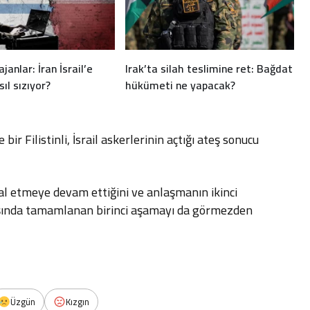
janlar: İran İsrail’e
Irak’ta silah teslimine ret: Bağdat
sıl sızıyor?
hükümeti ne yapacak?
ir Filistinli, İsrail askerlerinin açtığı ateş sonucu
hlal etmeye devam ettiğini ve anlaşmanın ikinci
şında tamamlanan birinci aşamayı da görmezden
Üzgün
Kızgın