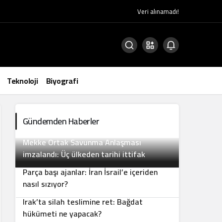
Veri alınamadı!
Teknoloji
Biyografi
Gündemden Haberler
Mekke Ortak Savunma Anlaşması
2
imzalandı: Üç ülkeden tarihi ittifak
Parça başı ajanlar: İran İsrail’e içeriden
3
nasıl sızıyor?
Irak’ta silah teslimine ret: Bağdat
4
hükümeti ne yapacak?