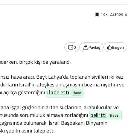
1dk, 23sn
8
0
Paylaş
Beğen
bederken, birçok kişi de yaralandı.
ansız hava aracı, Beyt Lahya’da toplanan sivilleri iki kez
dırıların İsrail’in ateşkes anlaşmasını bozma niyetini ve
ı açıkça gösterdiğini
ifade etti
.
a işgal güçlerinin artan suçlarının, arabulucular ve
konusunda sorumluluk almaya zorladığını
belirtti
.
çağrısında bulunarak, İsrail Başbakanı Binyamin
ı yapılmasını talep etti.