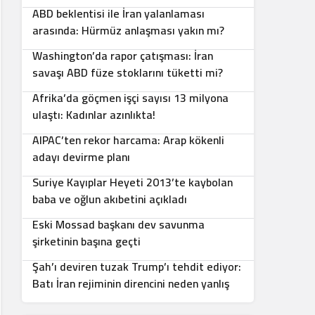
ABD beklentisi ile İran yalanlaması
5
arasında: Hürmüz anlaşması yakın mı?
Washington’da rapor çatışması: İran
6
savaşı ABD füze stoklarını tüketti mi?
Afrika’da göçmen işçi sayısı 13 milyona
7
ulaştı: Kadınlar azınlıkta!
AIPAC’ten rekor harcama: Arap kökenli
8
adayı devirme planı
Suriye Kayıplar Heyeti 2013’te kaybolan
9
baba ve oğlun akıbetini açıkladı
Eski Mossad başkanı dev savunma
10
şirketinin başına geçti
Şah’ı deviren tuzak Trump’ı tehdit ediyor:
Batı İran rejiminin direncini neden yanlış
anlıyor