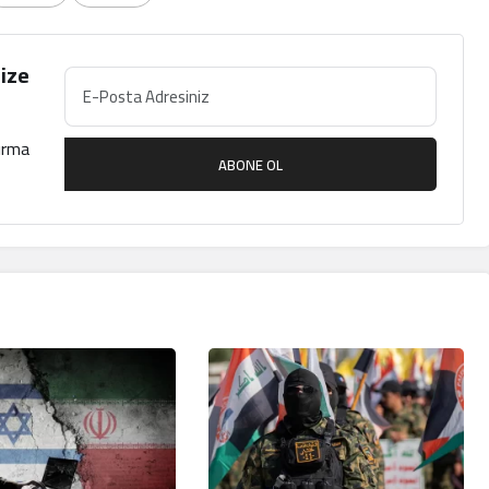
ize
çırma
ABONE OL