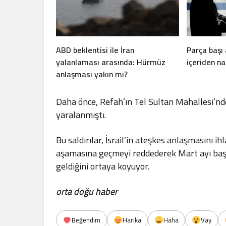
ABD beklentisi ile İran
Parça başı a
yalanlaması arasında: Hürmüz
içeriden na
anlaşması yakın mı?
Daha önce, Refah’ın Tel Sultan Mahallesi’nde b
yaralanmıştı.
Bu saldırılar, İsrail’in ateşkes anlaşmasını i
aşamasına geçmeyi reddederek Mart ayı ba
geldiğini ortaya koyuyor.
orta doğu haber
Beğendim
Harika
Haha
Vay