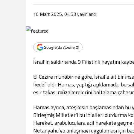
.
16 Mart 2025, 04:53
yayınlandı
Google'da Abone Ol
İsrail’in saldırısında 9 Filistinli hayatını kay
El Cezire muhabirine göre, İsrail’e ait bir ins
hedef aldı. Hamas, yaptığı açıklamada, bu sal
esir takası müzakerelerini baltalama çabasın
Hamas ayrıca, ateşkesin başlamasından bu yan
Birleşmiş Milletler’i bu ihlalleri durdurma 
Hareket, arabuluculara acil harekete geçme 
Netanyahu’ya anlaşmayı uygulaması için bask