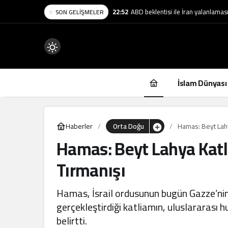
22:52
ABD beklentisi ile İran yalanlama
SON GELIŞMELER
Mod
değiştir
İslam Dünyası
Haberler
Orta Doğu
Hamas: Beyt Lahya
Hamas: Beyt Lahya Katlia
.
Tırmanışı
Hamas, İsrail ordusunun bugün Gazze’ni
gerçekleştirdiği katliamın, uluslararası h
belirtti.