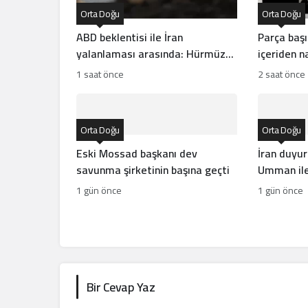
Orta Doğu
Orta Doğu
ABD beklentisi ile İran
Parça başı 
yalanlaması arasında: Hürmüz
içeriden na
anlaşması yakın mı?
1 saat önce
2 saat önce
Orta Doğu
Orta Doğu
Eski Mossad başkanı dev
İran duyu
savunma şirketinin başına geçti
Umman ile
1 gün önce
1 gün önce
Bir Cevap Yaz