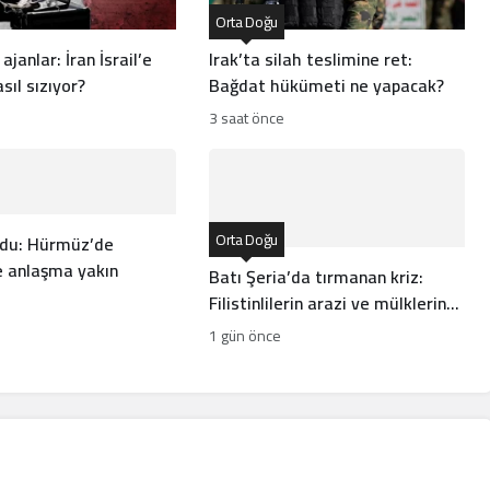
Orta Doğu
ajanlar: İran İsrail’e
Irak’ta silah teslimine ret:
sıl sızıyor?
Bağdat hükümeti ne yapacak?
3 saat önce
Orta Doğu
rdu: Hürmüz’de
 anlaşma yakın
Batı Şeria’da tırmanan kriz:
Filistinlilerin arazi ve mülklerine
baskı artıyor
1 gün önce