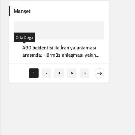
Manşet
Orta Doğu
ABD beklentisi ile İran yalanlaması
arasında: Hürmüz anlaşması yakın
mı?
İslam Dünya
1
2
3
4
5
Mekke
imzala