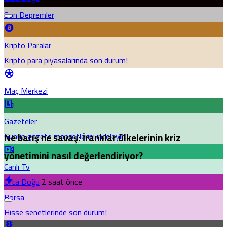
Son Depremler
Kripto Paralar
Kripto para piyasalarında son durum!
Maç Merkezi
Gazeteler
Günün gazete manşetlerini inceleyin.
Ne barış ne savaş: İranlılar ülkelerinin kriz
yönetimini nasıl değerlendiriyor?
Canlı Tv
Orta Doğu
2 saat önce
Borsa
Hisse senetlerinde son durum!