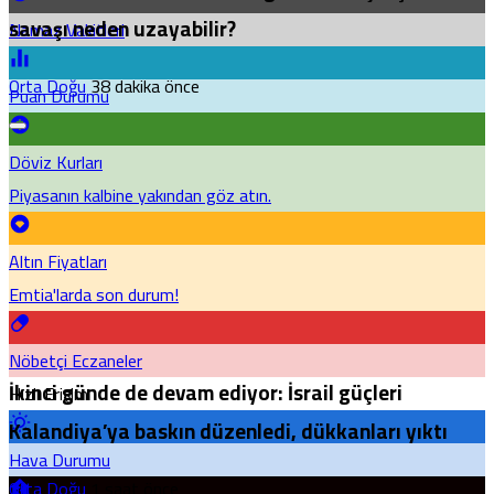
savaşı neden uzayabilir?
Namaz Vakitleri
Orta Doğu
38 dakika önce
Puan Durumu
Döviz Kurları
Piyasanın kalbine yakından göz atın.
Altın Fiyatları
Emtia'larda son durum!
Nöbetçi Eczaneler
İkinci günde de devam ediyor: İsrail güçleri
Hızlı Erişim
Kalandiya’ya baskın düzenledi, dükkanları yıktı
Hava Durumu
Orta Doğu
1 saat önce