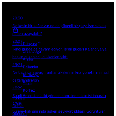
Son Gelişmeler
20:58
Ne kesin bir zafer var ne de güvenli bir çıkış: İran savaşı
neden uzayabilir?
20:07
İslam Dünyası
İkinci günde de devam ediyor: İsrail güçleri Kalandiya’ya
Orta Doğu
baskın düzenledi, dükkanları yıktı
Afrika
19:21
Balkanlar
Ne barış ne savaş: İranlılar ülkelerinin kriz yönetimini nasıl
Kafkasya
değerlendiriyor?
Asya
18:29
Körfez
Suudi Arabistan’a iki yönden koordine saldırı istihbaratı
Türkiye
17:36
Dünya
Suriye-Irak sınırında askeri sevkiyat iddiası: Görüntüler
Gündem