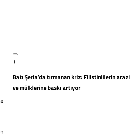
1
Batı Şeria’da tırmanan kriz: Filistinlilerin arazi
ve mülklerine baskı artıyor
r
me
an