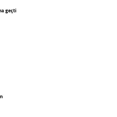
na geçti
ın