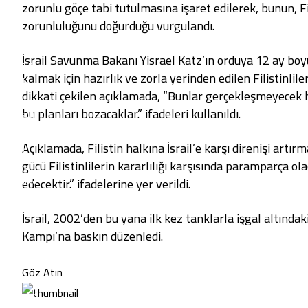
zorunlu göçe tabi tutulmasına işaret edilerek, bunun, Fi
Malatya
zorunluluğunu doğurduğu vurgulandı.
Manisa
Kahramanmaraş
İsrail Savunma Bakanı Yisrael Katz’ın orduya 12 ay b
Mardin
kalmak için hazırlık ve zorla yerinden edilen Filistin
Muğla
dikkati çekilen açıklamada, “Bunlar gerçekleşmeyecek ha
Muş
bu planları bozacaklar.” ifadeleri kullanıldı.
Nevşehir
Niğde
Açıklamada, Filistin halkına İsrail’e karşı direnişi artırma
Ordu
gücü Filistinlilerin kararlılığı karşısında paramparça 
Rize
Sakarya
edecektir.” ifadelerine yer verildi.
Samsun
Siirt
İsrail, 2002’den bu yana ilk kez tanklarla işgal altında
Sinop
Kampı’na baskın düzenledi.
Sivas
Tekirdağ
Göz Atın
Tokat
Trabzon