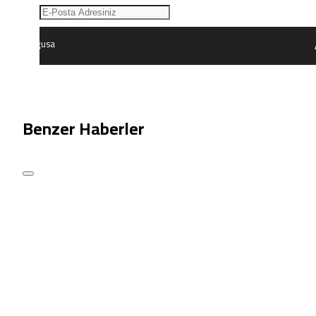
Düzce
Lefkoşa
Gazimağusa
Girne
Güzelyurt
İskele
Pristina
Benzer Haberler