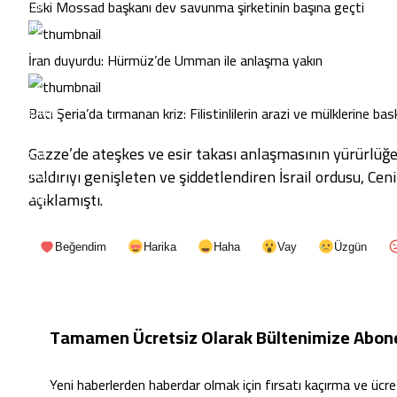
Eski Mossad başkanı dev savunma şirketinin başına geçti
Tunceli
Şanlıurfa
Uşak
İran duyurdu: Hürmüz’de Umman ile anlaşma yakın
Van
Yozgat
Batı Şeria’da tırmanan kriz: Filistinlilerin arazi ve mülklerine bas
Zonguldak
Aksaray
Gazze’de ateşkes ve esir takası anlaşmasının yürürlüğe
Bayburt
saldırıyı genişleten ve şiddetlendiren İsrail ordusu, Ceni
Karaman
açıklamıştı.
Kırıkkale
Batman
Şırnak
Beğendim
Harika
Haha
Vay
Üzgün
Bartın
Ardahan
Iğdır
Yalova
Tamamen Ücretsiz Olarak Bültenimize Abone 
Karabük
Kilis
Yeni haberlerden haberdar olmak için fırsatı kaçırma ve ücr
Osmaniye