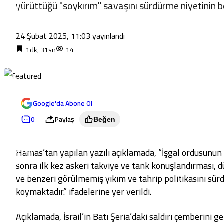
yürüttüğü "soykırım" savaşını sürdürme niyetinin be
Erzurum
Eskişehir
Gaziantep
24 Şubat 2025, 11:03
yayınlandı
Giresun
1dk, 31sn
14
Gümüşhane
Hakkari
Hatay
Isparta
Mersin
Google'da Abone Ol
İstanbul
0
Paylaş
Beğen
İzmir
Kars
Hamas’tan yapılan yazılı açıklamada, “İşgal ordusunun (İ
Kastamonu
Kayseri
sonra ilk kez askeri takviye ve tank konuşlandırması, dü
Kırklareli
ve benzeri görülmemiş yıkım ve tahrip politikasını sürd
Kırşehir
koymaktadır.” ifadelerine yer verildi.
Kocaeli
Konya
Açıklamada, İsrail’in Batı Şeria’daki saldırı çemberini g
Kütahya