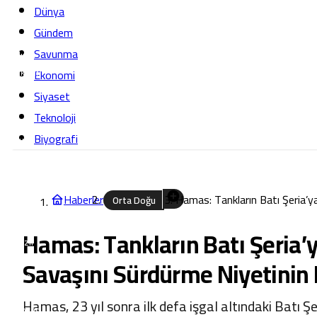
Ankara
Dünya
Antalya
Gündem
Artvin
Savunma
Aydın
Balıkesir
Ekonomi
Bilecik
Siyaset
Bingöl
Teknoloji
Bitlis
Biyografi
Bolu
Burdur
Bursa
Çanakkale
Haberler
Hamas: Tankların Batı Şeria’ya 
Orta Doğu
Çankırı
Çorum
Hamas: Tankların Batı Şeria’y
Denizli
Diyarbakır
Savaşını Sürdürme Niyetinin B
Edirne
Elazığ
Hamas, 23 yıl sonra ilk defa işgal altındaki Batı Şer
Erzincan