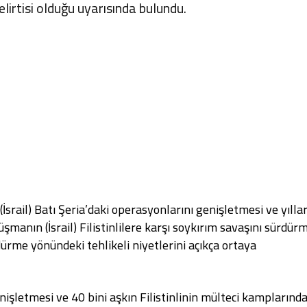
lirtisi olduğu uyarısında bulundu.
srail) Batı Şeria’daki operasyonlarını genişletmesi ve yılla
şmanın (İsrail) Filistinlilere karşı soykırım savaşını sürdür
ürme yönündeki tehlikeli niyetlerini açıkça ortaya
enişletmesi ve 40 bini aşkın Filistinlinin mülteci kamplarınd