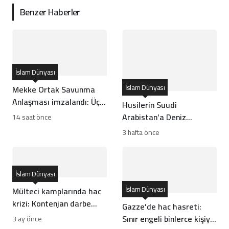
Benzer Haberler
İslam Dünyası
İslam Dünyası
Mekke Ortak Savunma
Anlaşması imzalandı: Üç
Husilerin Suudi
ülkeden tarihi ittifak
Arabistan’a Deniz
14 saat önce
Ambargosu ve
3 hafta önce
Seferberlik İlanı Ne
Anlama Geliyor?
İslam Dünyası
İslam Dünyası
Mülteci kamplarında hac
krizi: Kontenjan darbe
Gazze’de hac hasreti:
vurdu
Sınır engeli binlerce kişiyi
3 ay önce