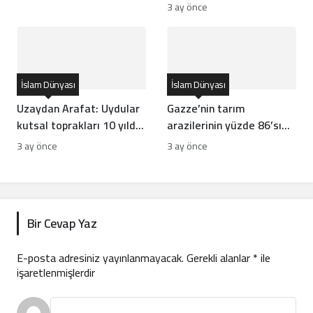
vurdu
3 ay önce
İslam Dünyası
İslam Dünyası
Uzaydan Arafat: Uydular
Gazze’nin tarım
kutsal toprakları 10 yılda
arazilerinin yüzde 86’sı
nasıl görüntüledi?
tahrip oldu
3 ay önce
3 ay önce
Bir Cevap Yaz
E-posta adresiniz yayınlanmayacak.
Gerekli alanlar
*
ile
işaretlenmişlerdir