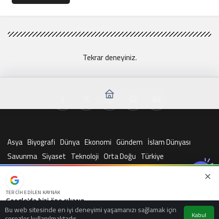
Tekrar deneyiniz.
Asya
Biyografi
Dünya
Ekonomi
Gündem
İslam Dünyası
Savunma
Siyaset
Teknoloji
Orta Doğu
Türkiye
© Telif Hakkı 2026, Tüm Hakları Saklıdır
TERCIH EDILEN KAYNAK
Google'da bizi öne çıkarın
Bu web sitesinde en iyi deneyimi yaşamanızı sağlamak için
Kaynağı Ekle
Kabul
çerezler kullanılmaktadır.