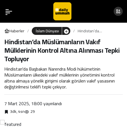
Hindistan’da
0
Müslümanların Vakıf
Haberler
İslam Dünyası
Hindistan’da
Mülklerinin Kontrol Altına
Müslümanların Vakıf
Hindistan’da Müslümanların Vakıf
Mülklerinin Kontrol Altına
Mülklerinin Kontrol Altına Alınması Tepki
Alınması Tepki Topluyor
Alınması Tepki Topluyor
Topluyor
Hindistan'da Başbakan Narendra Modi hükümetinin
Müslümanların ülkedeki vakıf mülklerinin yönetimini kontrol
altına almaya yönelik girişimi olarak görülen vakıf yasasının
değiştirilmesi teklifi tepki çekiyor.
7 Mart 2025, 18:00
yayınlandı
3dk, 4sn
29