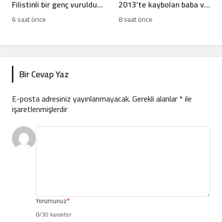
Filistinli bir genç vuruldu,
2013’te kaybolan baba ve
sınıflar yıkıldı
oğlun akıbetini açıkladı
6 saat önce
8 saat önce
Bir Cevap Yaz
E-posta adresiniz yayınlanmayacak.
Gerekli alanlar
*
ile
işaretlenmişlerdir
Yorumunuz
*
0
/30 karakter