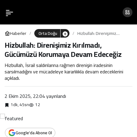
Hizbullah: Direnişimiz
0
Kırılmadı, Gücümüzü
Haberler
Orta Doğu
Hizbullah: Direnişimiz
Korumaya Devam Edeceğiz
Kırılmadı, Gücümüzü
Hizbullah: Direnişimiz Kırılmadı,
Korumaya Devam Edeceğiz
Gücümüzü Korumaya Devam Edeceğiz
Hizbullah, İsrail saldırılarına rağmen direnişin iradesinin
sarsılmadığını ve mücadeleye kararlılıkla devam edeceklerini
açıkladı.
2 Ekim 2025, 22:04
yayınlandı
1dk, 45sn
12
Google'da Abone Ol