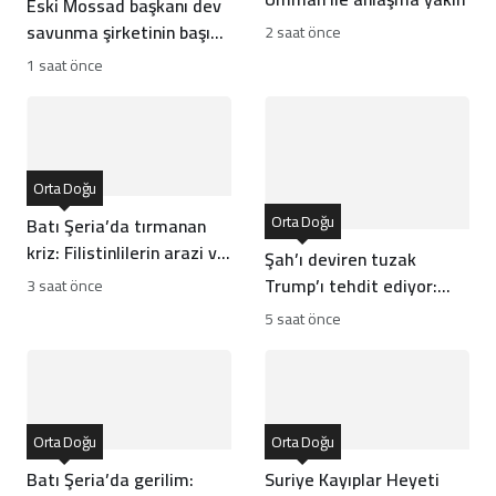
Eski Mossad başkanı dev
savunma şirketinin başına
2 saat önce
geçti
1 saat önce
Orta Doğu
Orta Doğu
Batı Şeria’da tırmanan
kriz: Filistinlilerin arazi ve
Şah’ı deviren tuzak
mülklerine baskı artıyor
Trump’ı tehdit ediyor:
3 saat önce
Batı İran rejiminin
5 saat önce
direncini neden yanlış
anlıyor
Orta Doğu
Orta Doğu
Batı Şeria’da gerilim:
Suriye Kayıplar Heyeti